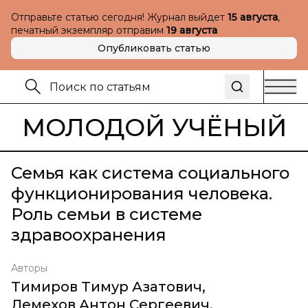
Отправьте статью сегодня! Журнал выйдет
15 августа
,
печатный экземпляр отправим
19 августа
Опубликовать статью
МОЛОДОЙ УЧЁНЫЙ
Семья как система социального
функционирования человека.
Роль семьи в системе
здравоохранения
Авторы
Тимиров Тимур Азатович
,
Лемехов Антон Сергеевич
,