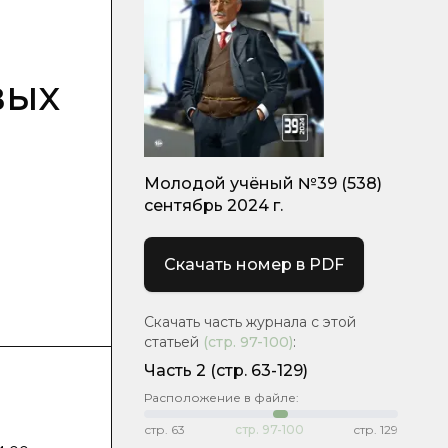
вых
Молодой учёный №39 (538)
сентябрь 2024 г.
Скачать номер в PDF
Скачать часть журнала с этой
статьей
(стр.
97-100
)
:
Часть 2
(стр. 63-129)
Расположение в файле:
стр.
63
стр.
97-100
стр.
129