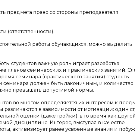
сть предмета право со стороны преподавателя
ти (ответственности).
стоятельной работы обучающихся, можно выделить
оты студентов важную роль играет разработка
кже планов семинарских и практических занятий. Сл
 время семинара (практического занятия) студенты
н семинара должен быть лаконичным, и количество
олжно превышать допустимой нормы.
нтов во многом определяется их интересом к предм
ы различаются в зависимости от мотивации: один с
льной оценки (даже тройки), в то время как друго
мой дисциплине. Интерес, выступая в качестве
боты, активизирует ранее усвоенные знания и побуж