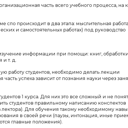
организационная часть всего учебного процесса, на 
е спо происходит в два этапа: мыслительная работ
ческих и самостоятельных работах) под руководство
 изучение информации при помощи: книг, обработк
и т. д.
ную работу студентов, необходимо делать лекции
часть успеха зависит от познания науки через зан
дентов 1 курса. Для них это все сложный и не пон
учить студентов правильному написанию конспектов
 лектора). Для обучения такому необходимому навы
ования в своей речи (паузы, интонация, иные прием
тся главные положения).