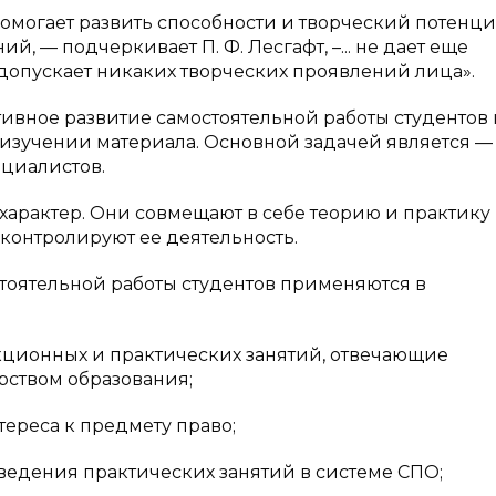
омогает развить способности и творческий потенц
й, — подчеркивает П. Ф. Лесгафт, –... не дает еще
допускает никаких творческих проявлений лица».
тивное развитие самостоятельной работы студентов 
в изучении материала. Основной задачей является —
циалистов.
характер. Они совмещают в себе теорию и практику
 контролируют ее деятельность.
оятельной работы студентов применяются в
кционных и практических занятий, отвечающие
ством образования;
ереса к предмету право;
ведения практических занятий в системе СПО;