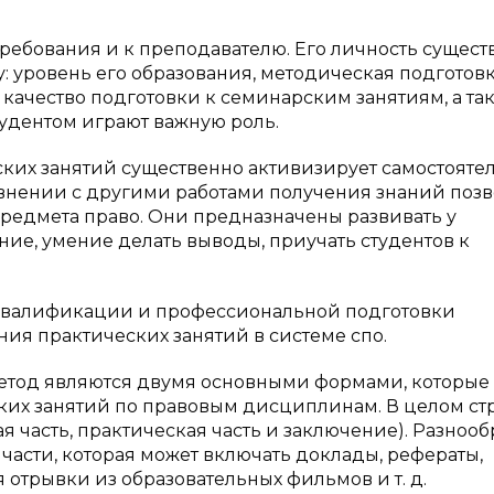
ребования и к преподавателю. Его личность сущест
 уровень его образования, методическая подготовк
 качество подготовки к семинарским занятиям, а та
тудентом играют важную роль.
ских занятий существенно активизирует самостояте
равнении с другими работами получения знаний поз
предмета право. Они предназначены развивать у
ие, умение делать выводы, приучать студентов к
т квалификации и профессиональной подготовки
ия практических занятий в системе спо.
етод являются двумя основными формами, которые
ких занятий по правовым дисциплинам. В целом ст
я часть, практическая часть и заключение). Разноо
 части, которая может включать доклады, рефераты,
отрывки из образовательных фильмов и т. д.