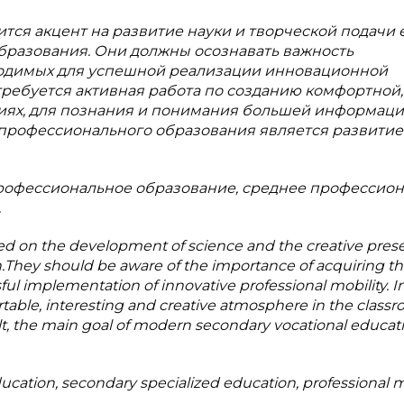
тся акцент на развитие науки и творческой подачи 
разования. Они должны осознавать важность
ходимых для успешной реализации инновационной
требуется активная работа по созданию комфортной,
иях, для познания и понимания большей информаци
 профессионального образования является развитие
рофессиональное образование, среднее профессио
.
ed on the development of science and the creative pres
on.They should be aware of the importance of acquiring t
ul implementation of innovative professional mobility. I
rtable, interesting and creative atmosphere in the classr
t, the main goal of modern secondary vocational educati
ucation, secondary specialized education, professional mo