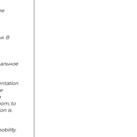
ее
и. В
нальное
entation
he
n
oom, to
on is
bility.