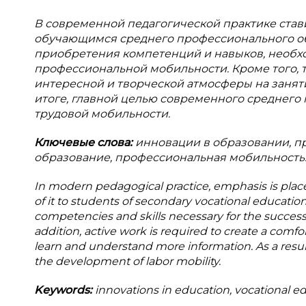
В современной педагогической практике стави
обучающимся среднего профессионального об
приобретения компетенций и навыков, необ
профессиональной мобильности. Кроме того, 
интересной и творческой атмосферы на занят
итоге, главной целью современного среднего
трудовой мобильности.
Ключевые слова:
инновации в образовании, п
образование, профессиональная мобильность
In modern pedagogical practice, emphasis is plac
of it to students of secondary vocational educati
competencies and skills necessary for the successf
addition, active work is required to create a comfo
learn and understand more information. As a resul
the development of labor mobility.
Keywords:
innovations in education, vocational ed