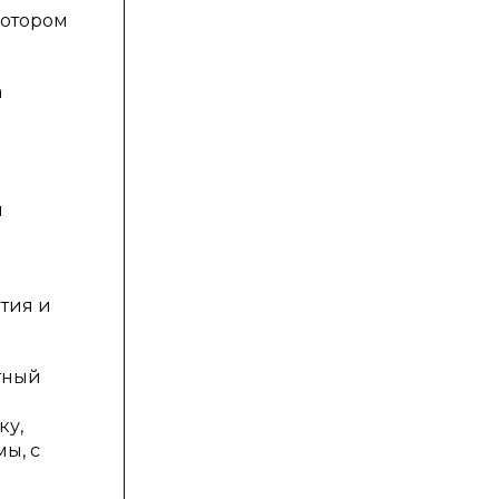
котором
а
и
ятия и
ятный
ку,
ы, с