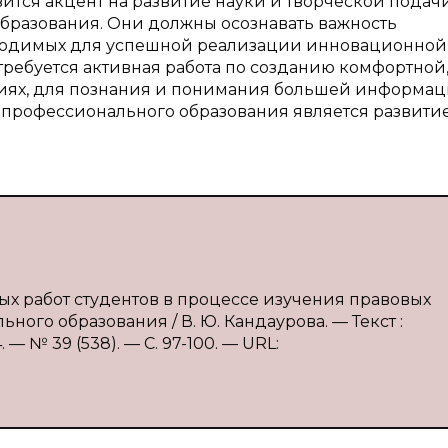
ится акцент на развитие науки и творческой подач
разования. Они должны осознавать важность
ходимых для успешной реализации инновационной
требуется активная работа по созданию комфортной
тиях, для познания и понимания большей информац
 профессионального образования является развити
ых работ студентов в процессе изучения правовых
ого образования / В. Ю. Кандаурова. — Текст :
 № 39 (538). — С. 97-100. — URL: