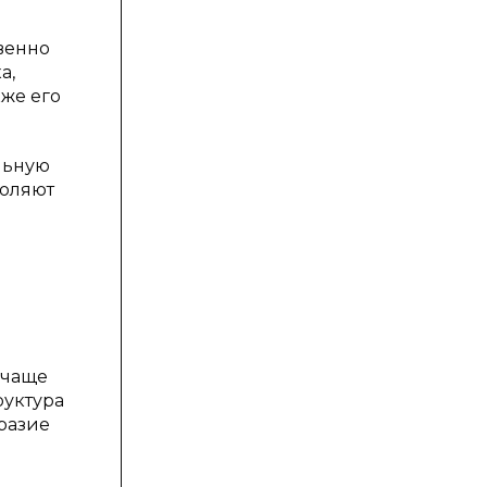
венно
а,
кже его
льную
воляют
 чаще
руктура
бразие