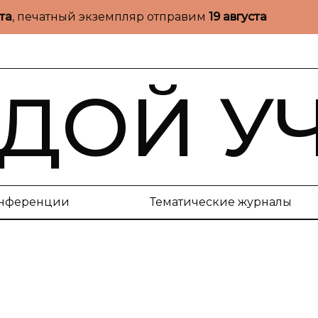
ста
, печатный экземпляр отправим
19 августа
ДОЙ У
нференции
Тематические журналы