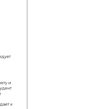
едует
ету и
тудент
й
дает к