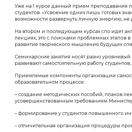
Уже на 1 курсе данный прием преподавания п
студентов. «Усвоение одних лишь готовых знани
возможности развернуть личную энергию, не 
На втором и последующем курсах спо идет ак
лекциях, это с поисками проблемных этапов 
развитие творческого мышления будущих спе
Семинарские занятия носят разно уровневый 
развивают самостоятельную работу студентов,
Приемлемые компоненты организации самост
образовательном процессе:
– создание методических пособий, планов ле
усовершенствованным требованиям Министер
– формирование у студентов повышенного инт
– отличительная организация процедуры про