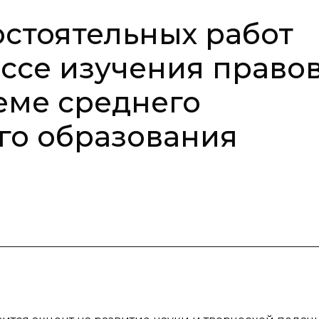
стоятельных работ
ессе изучения право
еме среднего
го образования