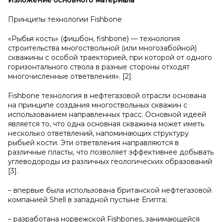
Изложение основного материала
Принципы технологии Fishbone
«Рыбья кость» (фишбон, fishbone) — технология
строительства многоствольной (или многозабойной)
скважины с особой траекторией, при которой от одного
горизонтального ствола в разные стороны отходят
многочисленные ответвления». [2].
Fishbone технология в нефтегазовой отрасли основана
на принципе создания многоствольных скважин с
использованием направленных трасс. Основной идеей
является то, что одна основная скважина может иметь
несколько ответвлений, напоминающих структуру
рыбьей кости. Эти ответвления направляются в
различные пласты, что позволяет эффективнее добывать
углеводороды из различных геологических образований
[3].
– впервые была использована британской нефтегазовой
компанией Shell в западной пустыне Египта;
– разработана норвежской Fishbones, занимающейся