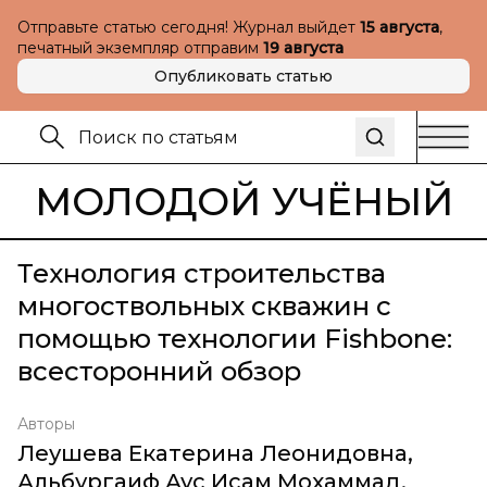
Отправьте статью сегодня! Журнал выйдет
15 августа
,
печатный экземпляр отправим
19 августа
Опубликовать статью
МОЛОДОЙ УЧЁНЫЙ
Технология строительства
многоствольных скважин с
помощью технологии Fishbone:
всесторонний обзор
Авторы
Леушева Екатерина Леонидовна
,
Альбургаиф Аус Исам Мохаммад
,