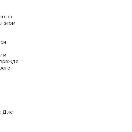
ко на
и этом
тся
ции
 прежде
оего
 Дис.