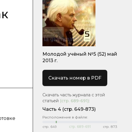
ак
Молодой учёный №5 (52) май
2013 г.
Скачать номер в PDF
Скачать часть журнала с этой
статьей
(стр.
689-691
)
:
Часть 4
(стр. 649-873)
Расположение в файле:
отовке
стр.
649
стр.
689-691
стр.
873