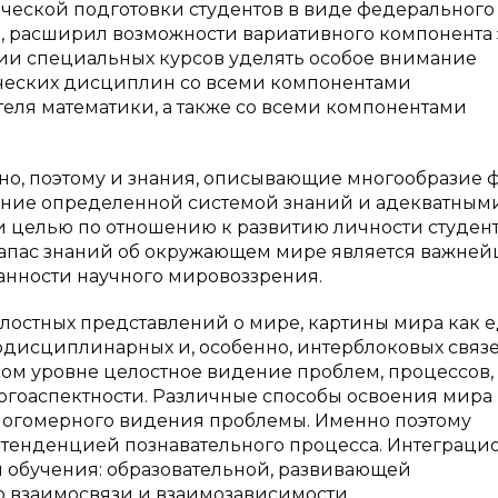
еской подготовки студентов в виде федерального
а, расширил возможности вариативного компонента 
нии специальных курсов уделять особое внимание
ческих дисциплин со всеми компонентами
еля математики, а также со всеми компонентами
ано, поэтому и знания, описывающие многообразие 
ение определенной системой знаний и адекватным
и целью по отношению к развитию личности студент
запас знаний об окружающем мире является важне
анности научного мировоззрения.
лостных представлений о мире, картины мира как 
рдисциплинарных и, особенно, интерблоковых связ
ком уровне целостное видение проблем, процессов,
огоаспектности. Различные способы освоения мира (
 многомерного видения проблемы. Именно поэтому
 тенденцией познавательного процесса. Интеграци
й обучения: образовательной, развивающей
о взаимосвязи и взаимозависимости.