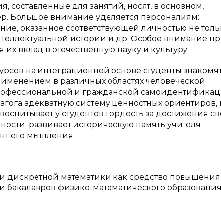
, составленные для занятий, носят, в основном,
р. Большое внимание уделяется персоналиям:
ие, оказанное соответствующей личностью не толь
интеллектуальной истории и др. Особое внимание пр
 их вклад в отечественную науку и культуру.
урсов на интеграционной основе студенты знакомя
именением в различных областях человеческой
, профессиональной и гражданской самоидентифика
дагога адекватную систему ценностных ориентиров,
воспитывает у студентов гордость за достижения св
ности; развивает историческую память учителя
нт его мышления.
дискретной математики как средство повышения
 бакалавров физико-математического образования: