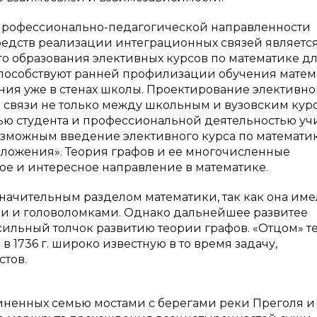
 профессионально-педагогической направленности
средств реализации интеграционных связей являетс
о образования элективных курсов по математике д
способствуют ранней профилизации обучения мате
я уже в стенах школы. Проектирование элективно
е связи не только между школьным и вузовским кур
ью студента и профессиональной деятельностью уч
 возможным введение элективного курса по математи
иложения». Теория графов и ее многочисленные
е и интересное направление в математике.
значительным разделом математики, так как она име
и и головоломками. Однако дальнейшее развитее
сильный толчок развитию теории графов. «Отцом» т
в 1736 г. широко известную в то время задачу,
тов.
диненных семью мостами с берегами реки Преголя и