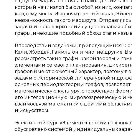
с другом. Задача состояла в нахождении тако
который начинался бы с любой из них, кончалс
каждому мосту. Исключительный вклад Эйлера 
невозможность такого маршрута. Отправляясь 
задачи и нашел критерий существования обхо
графы, имеющие подобный обход стали назыв
Впоследствии задачами, приводящимися к ра
Кэли, Жордан, Гамильтон и многие другие. В
рассмотреть такие графы, как эйлеровы и гам
элементами сетевого планирования, дискретн
графов имеют сюжетный характер, поэтому в 
задачи с исторической, литературной и др. ф
основных периодах теории графов, позволяе
математическую культуру, способствует фор
его интеграционную, мировоззренческую и м
взаимосвязи математики с другими областям
и искусством.
Элективный курс «Элементы теории графов» х
обусловлено системой индивидуальных задани