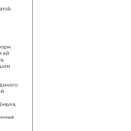
этой
форм
и ей
а.
йшим
единого
ей
наука,
онные