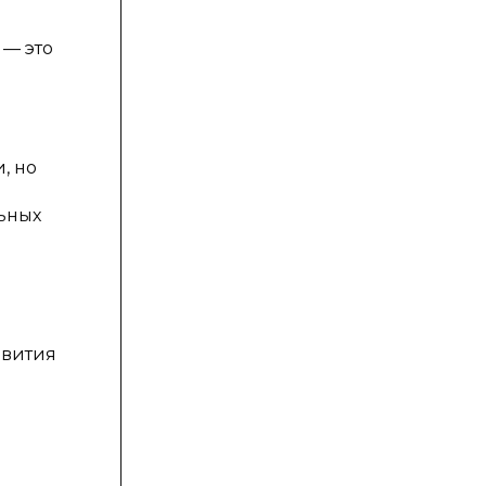
 — это
, но
льных
звития