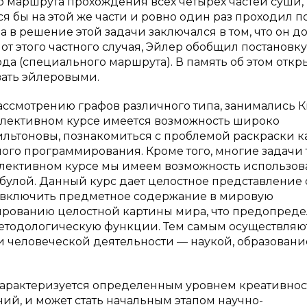
го маршрута прохождения всех четырех частей суши,
я бы на этой же части и ровно один раз проходил п
в решение этой задачи заключался в том, что он д
от этого частного случая, Эйлер обобщил постановку
да (специального маршрута). В память об этом откр
ать эйлеровыми.
ссмотрению графов различного типа, занимались К
 элективном курсе имеется возможность широко
ильтоновы, познакомиться с проблемой раскраски к
ого программирования. Кроме того, многие задачи
элективном курсе мы имеем возможность использов
абулой. Данный курс дает целостное представление 
т включить предметное содержание в мировую
мированию целостной картины мира, что предопреде
етодологическую функции. Тем самым осуществляю
и человеческой деятельности — наукой, образован
арактеризуется определенным уровнем креативност
й, и может стать начальным этапом научно-