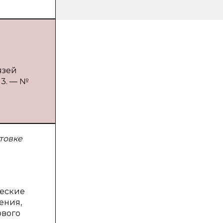
язей
13. — №
товке
ческие
ения,
ового