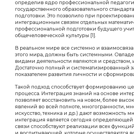
определив ядро профессиональной педагогич
государственного образовательного стандарт
подготовки. Это позволило при проектирова
интеграционным связям отдельных математи
профессиональной подготовки будущего учит
общечеловеческой культуры [1].
В реальном мире все системно и взаимосвяз
этого мира, должны быть системными. Овлад
видами деятельности являются и средством, 
Достаточно полный и систематизированный 
показателем развития личности и сформиров
Такой подход способствует формированию це
процесса. Интеграция знаний на основе инте
позволяет восстановить на новом, более высо
явлений во всей полноте, многогранности, мн
искусство, техника и др.) дают возможность
интеграция является сегодня определяющей
связи способствуют реализации всех функци
и воспитывающей, которые осуществляются в