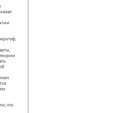
о
оказал
ытии
ирхгоф,
арты,
 теории
ать
об
ляет
тся
ием
и, что