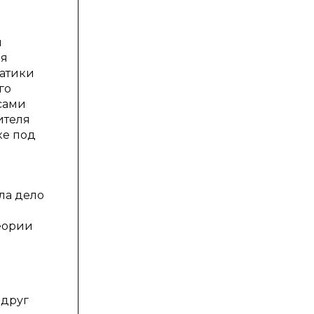
я
ля
матики
го
сами
ителя
ке под
ла дело
еории
 друг