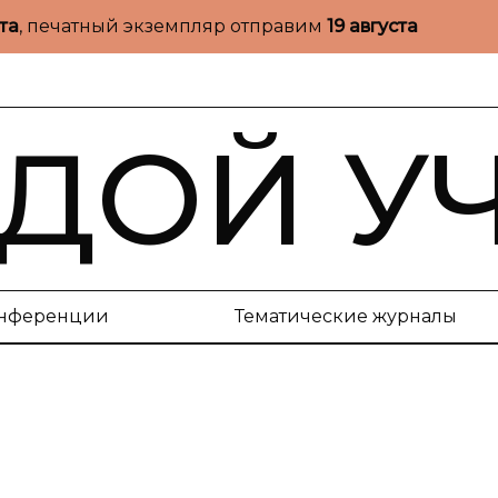
ста
, печатный экземпляр отправим
19 августа
ДОЙ У
нференции
Тематические журналы