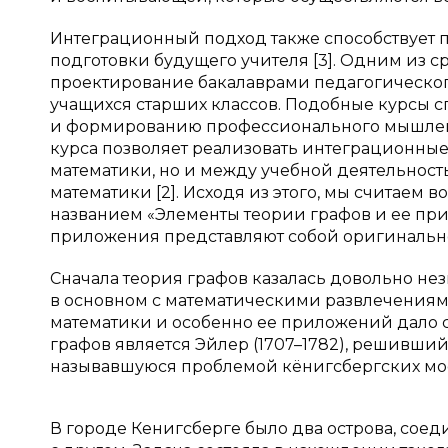
Интеграционный подход также способствует
подготовки будущего учителя [3]. Одним из 
проектирование бакалаврами педагогическог
учащихся старших классов. Подобные курсы 
и формированию профессионального мышлени
курса позволяет реализовать интеграционны
математики, но и между учебной деятельност
математики [2]. Исходя из этого, мы считаем
названием «Элементы теории графов и ее пр
приложения представляют собой оригинально
Сначала теория графов казалась довольно не
в основном с математическими развлечениям
математики и особенно ее приложений дало 
графов является Эйлер (1707–1782), решивший 
называвшуюся проблемой кёнигсбергских мос
В городе Кенигсберге было два острова, сое