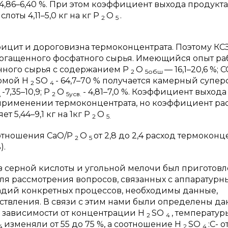
 4,86–6,40 %. При этом коэффициент выхода продукта
лоты 4,11–5,0 кг на кг P
O
.
2
5
ицит и дороговизна термоконцентрата. Поэтому КС
богащенного фосфатного сырья. Имеющийся опыт ра
енного сырья с содержанием P
O
— 16,1–20,6 %; 
2
5обш
ормой H
SO
- 64,7–70 % получается камерный супе
2
4
-7,35–10,9; P
O
-
4,81–7,0 %. Коэффициент выхода
д
2
5усв.
и применении термоконцентрата, но коэффициент ра
т 5,44–9,1 кг на 1кг P
O
2
5.
оотношения СаО/Р
О
от 2,8 до 2,4 расход термоконц
2
5
).
з серной кислоты и угольной мелочи был приготовл
ля рассмотрения вопросов, связанных с аппаратур
адий конкретных процессов, необходимы данные,
твления. В связи с этим нами были определены д
в зависимости от концентрации H
SO
, температур
2
4
изменяли от 55 до 75 %, а соотношение H
SO
:C- о
4
2
4