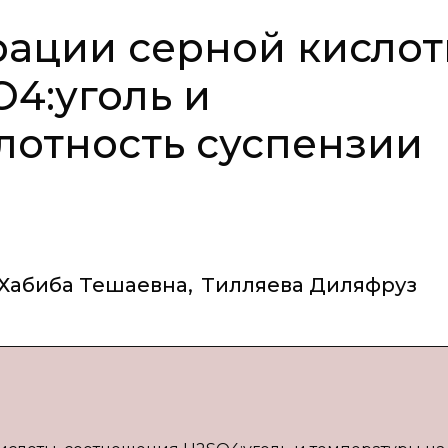
ации серной кислот
4:уголь и
лотность суспензии
Хабиба Тешаевна
,
Тилляева Диляфруз