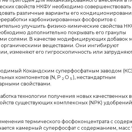
 и не пригоден для механизированного внесения в п
еских свойств НКФУ необходимо совершенствовать
довать различные варианты его кондиционировани
переработки карбонизированных фосфоритов с
чительно улучшить физико-химические свойства НК
необходимо дополнительно покрывать его гранулы
ми солями. В качестве модифицирующих добавок 
с органическими веществами. Они ингибируют
ии, изменяют его гигроскопичность или затрудняю
водимый Кокандским суперфосфатным заводом (КСЗ
льных компонентов (N, P
O
), нестандартным
2
5
арными свойствами.
работка технологии получения новых качественных 
войств существующих комплексных (NPK) удобрени
применения термического фосфоконцентрата с соде
чается камерный суперфосфат с содержанием, масс 