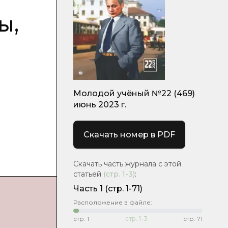
ы,
Молодой учёный №22 (469)
июнь 2023 г.
Скачать номер в PDF
Скачать часть журнала с этой
статьей
(стр.
1-3
)
:
Часть 1
(стр. 1-71)
Расположение в файле:
стр.
1
стр.
1-3
стр.
71