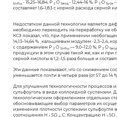
- 15,25–16,84; P
O
- 12,44–16 %; P
O
-
5обш
2
5вод
2
5усв
составляет 1,6–1,83 с нормой расхода серной кис
Недостатком данной технологии является деф
необходимо переходить на переработку не о
КСЗ показал, что, при применении необогащ
14,13–14,64 %
кальциевым модулем -2,3–2,4, н
,
с содержанием P
O
— 9,0–12,0 %;
P
O
2
5обш
2
5во
продукции в этом случае такой же, как и пр
серной кислоты в 1,2–1,5 раза больше и составляе
Эти данные показывают, что со снижением с
уменьшается почти в четыре раза (от 57 до 14 %
Для улучшения технологичности процессов и
сульфоуголь в виде коллоидной суспензии. Д
технологическим оформлением отдельных ст
обосновывающие выбор параметров их осущес
изменения плотности суспензии сульфоугля 
соотношения H
SO
:С. Концентрацию H
SO
2
4
2