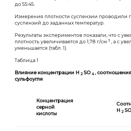
до 55:45.
Измерения плотности суспензии проводили п
суспензий до заданных температур.
Результаты экспериментов показали, что с у
3
плотность увеличивается до 1,78 г/см
, а с у
уменьшается (табл. 1).
Таблица 1
Влияние концентрации Н
SO
, соотношени
2
4
сульфоугля
Концентрация
Соот
серной
H
S
2
кислоты