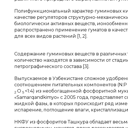
Полифункциональный характер гуминовых кис
качестве регуляторов структурно-механически
биологически активных веществ, ионообменн
распространено применение гуматов в качест
для всех видов растений [1, 2].
Содержание гуминовых веществ в различных т
количество находятся в зависимости от стади
петрографического состава [3].
Выпускаемое в Узбекистане сложное удобрен
соотношением питательных компонентов (N:P
O
<1:4) из необогащенной фосфоритной муки
2
5
«Samarqandkimyo» с 2005 года, представляет 
жидкой фазы, в которых происходит ряд изме
испарение, поглощение влаги, кристаллизация 
НКФУ из фосфоритов Ташкура обладает весьм