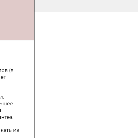
ов (в
ает
и.
льшее
и
нтез.
кать из