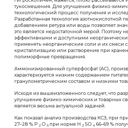
гигроскопичен, мажется, плохо рассеивается
тукосмешения. Для улучшения физико-химич
технологический процесс получения и иссле
Разработанная технология азотнокислотной 
добавлением ретура или воды позволяет зна
это является недостаточной мерой. Поэтому 
эффективными и доступными неорганически
применять неорганические соли и их смеси 
кристаллизацию или растворение при хранен
полиморфные превращения.
Аммонизированный суперфосфат (АС), произ
характеризуется низким содержанием питате
гранулометрическим составом и низкими тов
Исходя из вышеизложенного следует, что раз
улучшение физико-химических и товарных с
является весьма актуальной задачей.
Как показал анализ производства КСЗ, при 
27–28 % P
O
при норме H
SO
66–69 % полу
2
5
2
4