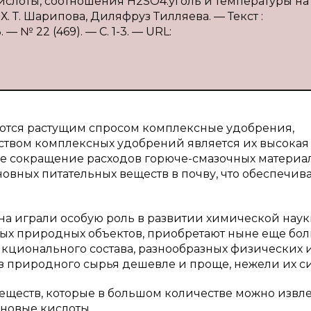
кислоты, соотношения Н2SO4:уголь и температуры на
 Х. Т. Шарипова, Диляфруз Тилляева. — Текст :
 № 22 (469). — С. 1-3. — URL:
ются растущим спросом комплексные удобрения,
ством комплексных удобрений является их высокая
ое сокращение расходов горюче-смазочных материал
новных питательных веществ в почву, что обеспечив
 играли особую роль в развитии химической наук
ных природных объектов, приобретают ныне еще бо
нкционального состава, разнообразных физических 
з природного сырья дешевле и проще, нежели их си
ществ, которые в большом количестве можно извле
новые кислоты.