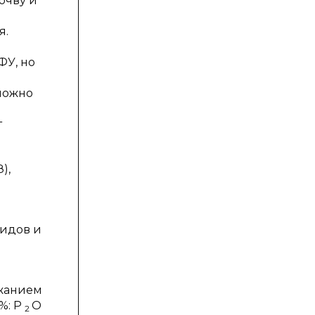
очву и
я.
ФУ, но
можно
т
),
видов и
й
ржанием
%: P
O
2