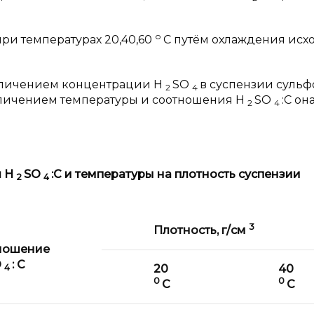
о
ри температурах 20,40,60
С путём охлаждения исх
величением концентрации H
SO
в суспензии сульф
2
4
величением температуры и соотношения H
SO
:C он
2
4
я Н
SO
:С и
температуры на плотность суспензии
2
4
3
Плотность, г/см
ношение
O
:
C
4
20
40
0
0
С
С