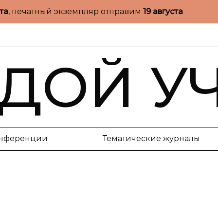
ста
, печатный экземпляр отправим
19 августа
ДОЙ У
нференции
Тематические журналы