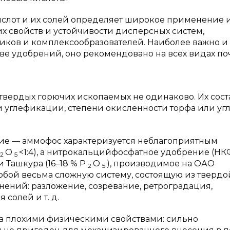
лот и их солей определяет широкое применение и
х свойств и устойчивости дисперсных систем,
иков и комплексообразователей. Наиболее важно и
ве удобрений, оно рекомендовано на всех видах по
вердых горючих ископаемых не одинаково. Их сост
и углефикации, степени окисленности торфа или угл
ие — аммофос характеризуется неблагоприятным
O
<1:4), а нитрокальцийфосфатное удобрение (НКФ
2
5
 Ташкура (16–18 % P
O
), производимое на ОАО
2
5
собой весьма сложную систему, состоящую из твердо
нений: разложение, созревание, ретроградация,
солей и т. д.
а плохими физическими свойствами: сильно