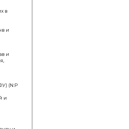
х в
чв и
ав и
я,
У) (N:P
й и