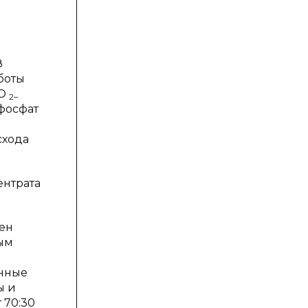
З
боты
СО
2–
рфосфат
схода
ентрата
ен
ным
анные
ы и
т 70:30