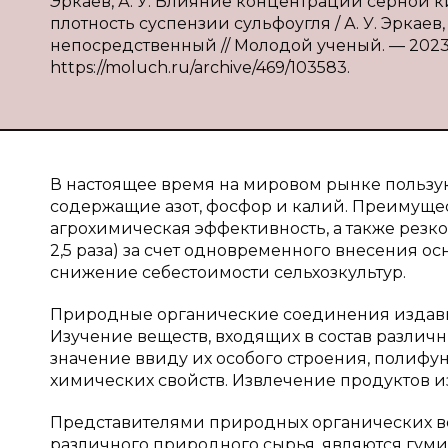
Эркаев, А. У. Влияние концентрации серной 
плотность суспензии сульфоугля / А. У. Эркаев,
непосредственный // Молодой ученый. — 2023. —
https://moluch.ru/archive/469/103583.
В настоящее время на мировом рынке пользу
содержащие азот, фосфор и калий. Преимуще
агрохимическая эффективность, а также резк
2,5 раза) за счет одновременного внесения ос
снижение себестоимости сельхозкультур.
Природные органические соединения издавна
Изучение веществ, входящих в состав различ
значение ввиду их особого строения, полифу
химических свойств. Извлечение продуктов и
Представителями природных органических ве
различного природного сырья, являются гуми