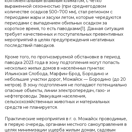
континентальным влажным климатом, с чётко
выраженной сезонностью (при среднегодовом
количестве осадков 500–700 мм), стал регионом с
периодами жары и засухи летом, которые чередуются
периодами с выпадением обильных осадком за
короткое время, то есть паводками[1]. Данная ситуация
требует качественных и поступательных превентивных
мероприятий в целях предупреждения негативных
последствий паводков.
Кроме того, по прогнозируемой обстановке в период
паводка 2023 года в зону подтопления могут попасть
несколько жилых домов в населённых пунктах:
Ильинская Слобода, Марфин-Брод, Бородино и
небольшие участки дорог, Можайск — Бородино (до 20
метров). В зону подтопления не попадают потенциально
опасные объекты, линии электропередач, газо- и
нефтепроводы. Эвакуация населения,
сельскохозяйственных животных и материальных
средств не планируется.
Практические мероприятия в г. о. Можайск проводимые,
в первую очередь, органами местного самоуправления в
целях минимизации ущерба жилым домам, садовым