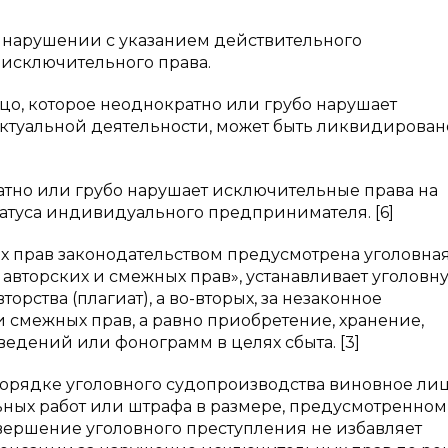
 нарушении с указанием действительного
 исключительного права.
цо, которое неоднократно или грубо нарушает
ктуальной деятельности, может быть ликвидирован
атно или грубо нарушает исключительные права на
татуса индивидуального предпринимателя. [6]
ых прав законодательством предусмотрена уголовна
ие авторских и смежных прав», устанавливает уголовн
орства (плагиат), а во-вторых, за незаконное
 смежных прав, а равно приобретение, хранение,
едений или фонограмм в целях сбыта. [3]
порядке уголовного судопроизводства виновное ли
ьных работ или штрафа в размере, предусмотренном
совершение уголовного преступления не избавляет