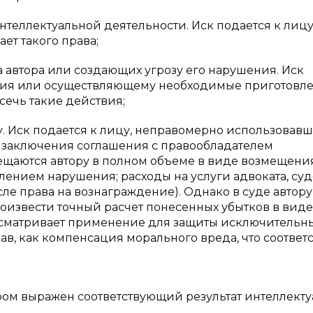
 интеллектуальной деятельности. Иск подается к лицу
ет такого права;
 автора или создающих угрозу его нарушения. Иск
твия или осуществляющему необходимые приготовле
сечь такие действия;
. Иск подается к лицу, неправомерно использовав
з заключения соглашения с правообладателем
ещаются автору в полном объеме в виде возмещени
влением нарушения; расходы на услуги адвоката, су
сле права на вознаграждение). Однако в суде автору
оизвести точный расчет понесенных убытков в виде
усматривает применение для защиты исключительн
ав, как компенсация морального вреда, что соответс
ором выражен соответствующий результат интеллект