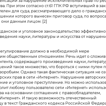
пенсации за нарушение исключительных прав по р
а. При этом согласно ст.61 ГПК РФ вступивший в за
телен для суда, рассматривающего дело о гражданс
ошении которого вынесен приговор суда, по вопроса
 они данным лицом. [2]
данское и уголовное законодательство эффективно
ведения науки, литературы и искусства от нарушен
е регулирование должно в необходимой мере
 им общественным отношениям. Речь идет о сложи
онтента, содержащего произведения науки, литерату
ушений такое множество, что бороться с ними путем 
 воробьям. Однако такая фактическая ситуация не оз
ских прав в сети «Интернет». Нарушение авторских
ние и уголовное преступление. Но можно использо
лит любому пользователю сети «Интернет» использ
ва на основании соглашения с правообладателем,
Интернет». И такую возможность отечественный
оду в текст Гражданского кодекса Российской Феде