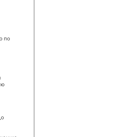
о по
я
ую
цо