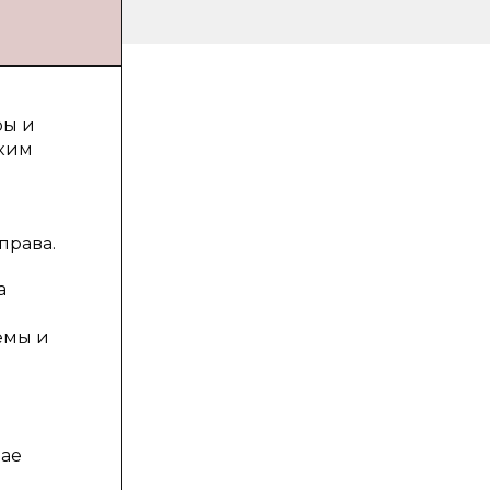
ры и
ским
права.
а
емы и
чае