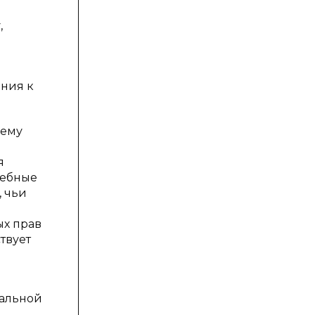
,
ния к
шему
я
дебные
, чьи
ых прав
твует
уальной