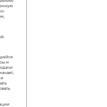
ешению
конную
ко-
м,
ий.
вшейся
ры и
подачи
начает,
 и
вать
овать
рации