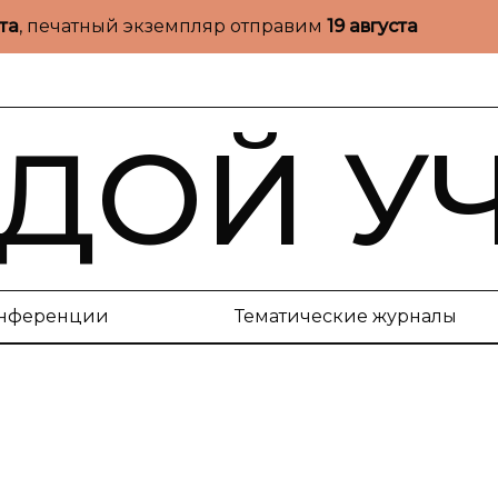
ста
, печатный экземпляр отправим
19 августа
ДОЙ У
нференции
Тематические журналы