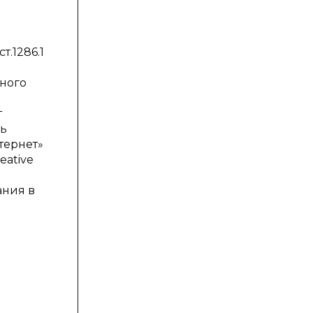
.1286.1
ного
т
ть
тернет»
eative
ания в