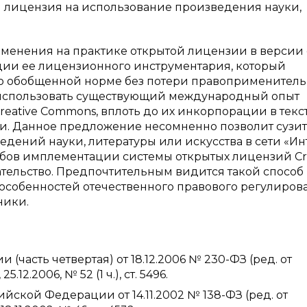
тая лицензия на использование произведения науки,
енения на практике открытой лицензии в версии ст
ции ее лицензионного инструментария, который
но обобщенной норме без потери правоприменитель
ает использовать существующий международный опыт
eative Commons, вплоть до их инкорпорации в текс
и. Данное предложение несомненно позволит сузи
дений науки, литературы или искусства в сети «Ин
обов имплементации системы открытых лицензий Cr
тельство. Предпочтительным видится такой способ
особенностей отечественного правового регулиров
ники.
часть четвертая) от 18.12.2006 № 230-ФЗ (ред. от
.12.2006, № 52 (1 ч.), ст. 5496.
ской Федерации от 14.11.2002 № 138-ФЗ (ред. от