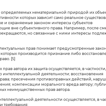
, определяемых нематериальной природой их объек
ктивности которых зависит само реальное существо
кже и охраняемые законом интересы субъектов
ующие вне субъективного права. Например, после см
рекращаются, но связанные с ними интересы подле
еллектуальных прав понимает предусмотренные зако
 которых производится признание либо восстановл
аво. [5]
рав автора их защита осуществляется, в частности,
го интеллектуальной деятельности; восстановления
права; пресечения противоправных действий, нару
шения; компенсации морального вреда автору; пуб
ых неимущественных прав автора.
теллектуальной деятельности осуществляется, в час
и требования: