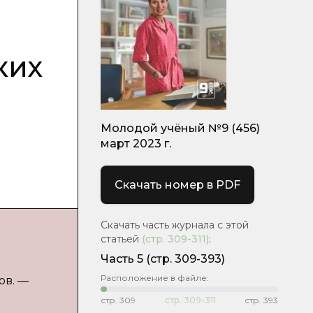
ких
Молодой учёный №9 (456)
март 2023 г.
Скачать номер в PDF
Скачать часть журнала с этой
статьей
(стр.
309-311
)
:
Часть 5
(стр. 309-393)
Расположение в файле:
ов. —
стр.
309
стр.
309-311
стр.
393