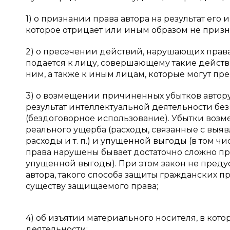
1) о признании права автора на результат его
которое отрицает или иным образом не призна
2) о пресечении действий, нарушающих права
подается к лицу, совершающему такие дейс
ним, а также к иным лицам, которые могут пре
3) о возмещении причиненных убытков автору
результат интеллектуальной деятельности бе
(бездоговорное использование). Убытки возм
реального ущерба (расходы, связанные с выя
расходы и т. п.) и упущенной выгоды (в том чи
права нарушены бывает достаточно сложно пр
упущенной выгоды). При этом закон не пред
автора, такого способа защиты гражданских пр
существу защищаемого права;
4) об изъятии материального носителя, в кот
деятельности;