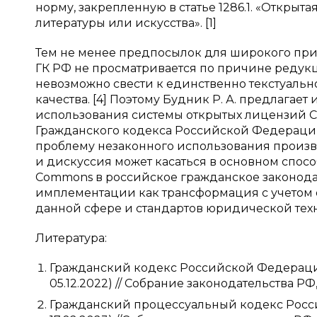
норму, закрепленную в статье 1286.1. «Откры
литературы или искусства». [1]
Тем не менее предпосылок для широкого прим
ГК РФ не просматривается по причине редук
невозможно свести к единственно текстуаль
качества. [4] Поэтому Будник Р. А. предлаг
использования системы открытых лицензий Cr
Гражданского кодекса Российской Федераци
проблему незаконного использования произве
и дискуссия может касаться в основном спос
Commons в российское гражданское законода
имплементации как трансформация с учетом 
данной сфере и стандартов юридической тех
Литература:
Гражданский кодекс Российской Федерации (
05.12.2022) // Собрание законодательства РФ, 25
Гражданский процессуальный кодекс Россий