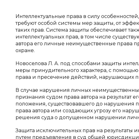
Интеллектуальные права в силу особенностей
требуют особой системы мер защиты, от эффе
таких прав. Система защиты обеспечивает та
интеллектуальных прав, в том числе существ
автора его личные неимущественные права п
охране.
Новоселова Л. А. под способами защиты инт
меры принудительного характера, с помощью
права и пресечение действий, нарушающих пр
В случае нарушения личных неимущественных п
признания судом права автора на результат е
положения, существовавшего до нарушения 
права автора или создающих угрозу его нару
решения суда о допущенном нарушении личн
Защита исключительных прав на результаты ин
путем предъявления в суд общей юрисдикци