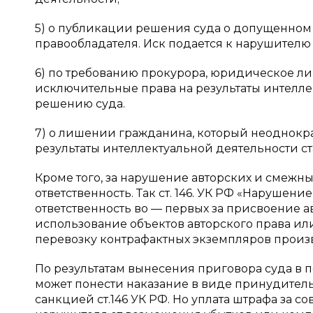
5) о публикации решения суда о допущенном
правообладателя. Иск подается к нарушителю
6) по требованию прокурора, юридическое ли
исключительные права на результаты интелле
решению суда.
7) о лишении гражданина, который неоднокр
результаты интеллектуальной деятельности с
Кроме того, за нарушение авторских и смежн
ответственность. Так ст. 146. УК РФ «Нарушен
ответственность во — первых за присвоение авт
использование объектов авторского права или
перевозку контрафактных экземпляров произв
По результатам вынесения приговора суда в 
может понести наказание в виде принудител
санкцией ст.146 УК РФ. Но уплата штрафа за 