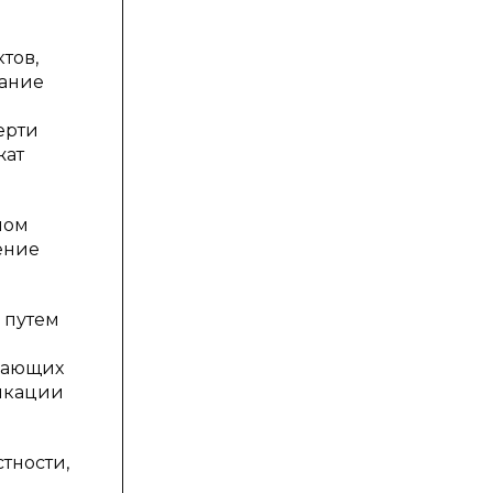
тов,
вание
ерти
жат
ном
ение
 путем
шающих
ликации
тности,