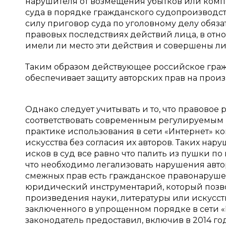
нарушителя от возмещения убытков или ком
суда в порядке гражданского судопроизводств
силу приговор суда по уголовному делу обяза
правовых последствиях действий лица, в отн
имели ли место эти действия и совершены ли
Таким образом действующее российское граж
обеспечивает защиту авторских прав на произ
Однако следует учитывать и то, что правово
соответствовать современным регулируемым
практике использования в сети «Интернет» к
искусства без согласия их авторов. Таких нар
исков в суд все равно что палить из пушки по
что необходимо легализовать нарушения автор
смежных прав есть гражданское правонаруше
юридический инструментарий, который позво
произведения науки, литературы или искусст
заключенного в упрощенном порядке в сети «
законодатель предоставил, включив в 2014 г