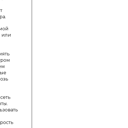
т
ра.
имой
в или
мять
тром
ем
ные
возь
исеть
ты.
ьзовать
рость