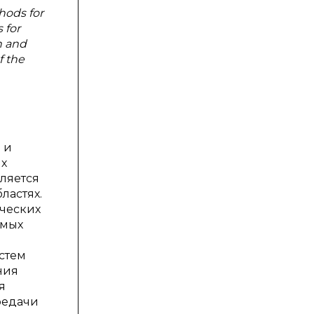
hods for
 for
n and
f the
 и
ых
еляется
ластях.
ических
амых
стем
ния
я
редачи