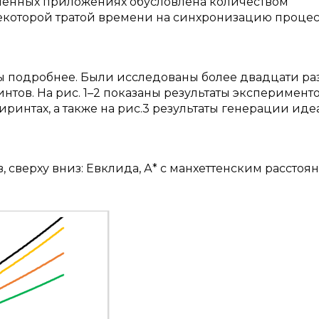
ленных приложениях обусловлена количеством
екоторой тратой времени на синхронизацию процес
 подробнее. Были исследованы более двадцати ра
тов. На рис. 1–2 показаны результаты эксперименто
ринтах, а также на рис.3 результаты генерации ид
, сверху вниз: Евклида, А* с манхеттенским расстоян