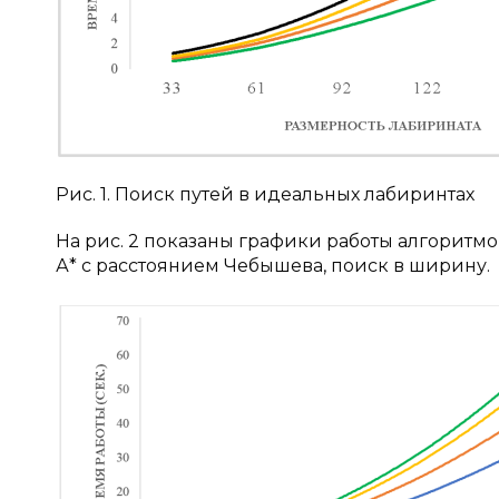
Рис. 1. Поиск путей в идеальных лабиринтах
На рис. 2 показаны графики работы алгоритмов
А* с расстоянием Чебышева, поиск в ширину.