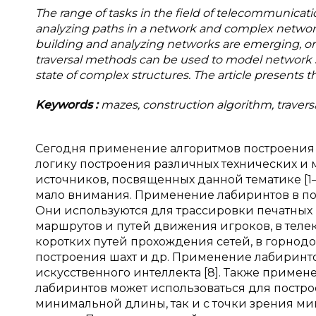
The range of tasks in the field of telecommunicat
analyzing paths in a network and complex networ
building and analyzing networks are emerging, one
traversal methods can be used to model network str
state of complex structures. The article presents the
Keywords
:
mazes, construction algorithm, travers
Сегодня применение алгоритмов построения
логику построения различных технических и 
источников, посвященных данной тематике [1–
мало внимания. Применение лабиринтов в пос
Они используются для трассировки печатных
маршрутов и путей движения игроков, в тел
коротких путей прохождения сетей, в горн
построения шахт и др. Применение лабиринт
искусственного интеллекта [8]. Также приме
лабиринтов может использоваться для постро
минимальной длины, так и с точки зрения м