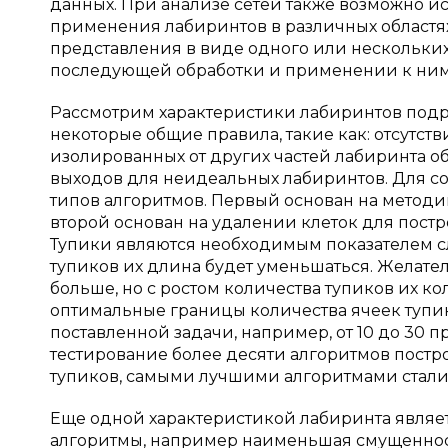
данных. При анализе сетей также возможно и
применения лабиринтов в различных областя
представления в виде одного или нескольки
последующей обработки и применении к ним
Рассмотрим характеристики лабиринтов подр
некоторые общие правила, такие как: отсутств
изолированных от других частей лабиринта о
выходов для неидеальных лабиринтов. Для с
типов алгоритмов. Первый основан на методи
второй основан на удалении клеток для постр
Тупики являются необходимым показателем с
тупиков их длина будет уменьшаться. Желате
больше, но с ростом количества тупиков их ко
оптимальные границы количества ячеек тупик
поставленной задачи, например, от 10 до 30 
тестирование более десяти алгоритмов постр
тупиков, самыми лучшими алгоритмами стали
Еще одной характеристикой лабиринта являе
алгоритмы, например наименьшая смущенност