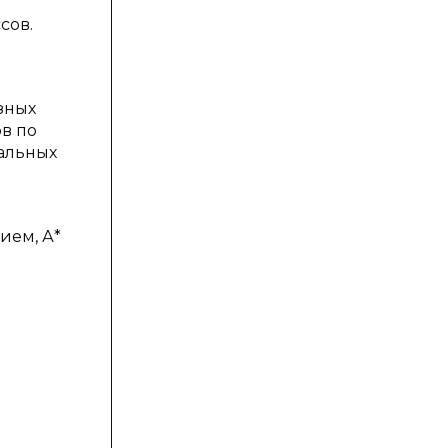
сов.
зных
в по
еальных
ием, А*