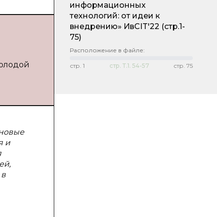
информационных
технологий: от идеи к
внедрению» ИвСIT'22
(стр.1-
75)
Расположение в файле:
Молодой
стр.
1
стр.
Т.1. 54-57
стр.
75
 новые
я и
я
ей,
 в