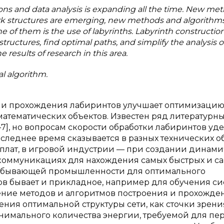
ions and data analysis is expanding all the time. New met
k structures are emerging, new methods and algorithms
 of them is the use of labyrinths. Labyrinth constructio
uctures, find optimal paths, and simplify the analysis o
 results of research in this area.
al algorithm.
 и прохождения лабиринтов улучшает оптимизацию
математических объектов. Известен ряд литературн
7], но вопросам скорости обработки лабиринтов уд
леднее время сказывается в разных технических об
 плат, в игровой индустрии — при создании динам
екоммуникациях для нахождения самых быстрых и с
одобывающей промышленности для оптимального
ов бывает и прикладное, например для обучения си
нение методов и алгоритмов построения и прохожде
ения оптимальной структуры сети, как сточки зрени
инимального количества энергии, требуемой для пе