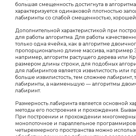
большая смещенность достигнута в алгоритм
характеризуется одинаковой плотностью зап
лабиринты со слабой смещенностью, хорошей
Дополнительной характеристикой при постр
для работы алгоритма. Для работы качествен
только одна ячейка, как в алгоритме двоично
пропорционально длине массива, например Э
например, алгоритм растущего дерева или Кр
размером длины строки, для подобных алгор
для лабиринтов является извилистость или п
больше извилистость, тем сложнее лабиринт
лабиринты, а наименьшую — алгоритмы двоич
лабиринт.
Размерность лабиринта является основной хара
методы его построения и прохождения. Быва
При построении и прохождении многомерных
монопоточное и параллельное программирова
четырехмерного пространства можно использ