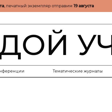
ста
, печатный экземпляр отправим
19 августа
ДОЙ У
нференции
Тематические журналы