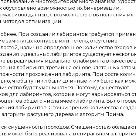
спользование многокритериального анализа. Удобст
х обусловлено возможностью их бинаризации,
х массивов данных, с возможностью выполнения их
 методов оптимизации.
обнее. При создании лабиринтов требуется примен
ие замкнутых контуров или петель, отсутствие
бластей, наличие определенное количество входов 
оздания идеальных лабиринтов существует несколь
ке выращивания идеального лабиринта в качестве 
оения лабиринта, третий на основе клеточных автом
ложности прохождения лабиринта. При росте колич
льно, чтобы тупики были длинные и их было как мо
личество будет уменьшаться. Поэтому, существуют
ов для лабиринтов, которые могут варьироваться о
процентов общего числа ячеек лабиринта. Было про
оения лабиринтов. С точки зрения количества созд
 алгоритм растущего дерева и алгоритм Прима.
тся смущенность проходов. Смещенностью обладают
ь может быть реализована в спиральном алгоритме