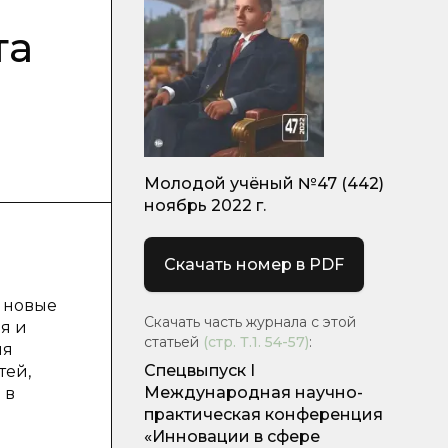
та
Молодой учёный №47 (442)
ноябрь 2022 г.
Скачать номер в PDF
я новые
Скачать часть журнала с этой
я и
статьей
(стр.
Т.1. 54-57
)
:
ия
Спецвыпуск I
тей,
Международная научно-
 в
практическая конференция
«Инновации в сфере