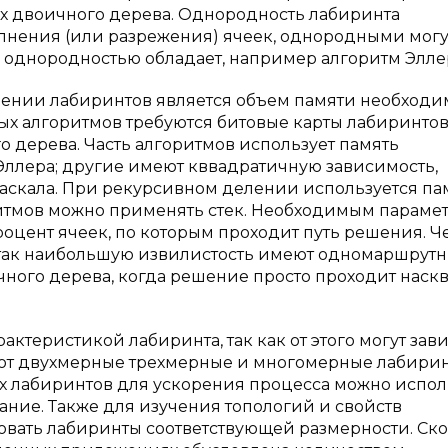
ах двоичного дерева. Однородность лабиринта
олнения (или разрежения) ячеек, однородными могу
 однородностью обладает, например алгоритм Элле
оении лабиринтов является объем памяти необход
ных алгоритмов требуются битовые карты лабиринто
го дерева. Часть алгоритмов использует память
ллера; другие имеют кввадратичную зависимость,
аскала. При рекурсивном делении используется па
итмов можно применять стек. Необходимым параме
роцент ячеек, по которым проходит путь решения. Ч
, так наибольшую извилистость имеют одномаршрут
ного дерева, когда решение просто проходит наск
ктеристикой лабиринта, так как от этого могут зав
ют двухмерные трехмерные и многомерные лабирин
 лабиринтов для ускорения процесса можно испол
ние. Также для изучения топологий и свойств
овать лабиринты соответствующей размерности. Ско