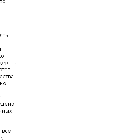
во
ять
и
ко
дерева,
атов.
ества
жно
т
ведено
анных
 все
,