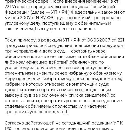
практической сфере. После внесения изменений в ст.
221 Уголовно-процессуального кодекса Российской
Федерации (далее — УПК РФ) Федеральным законом от
5 июня 2007 г. N 87-ФЗ круг полномочий прокурора по
уголовному делу, поступившему с обвинительным
заключением, был существенно ограничен.
Так, к примеру, в редакции УПК РФ от 06.06.2007 ст. 221
предусматривались следующие полномочия прокурора:
при направлении дела в суд — составить новое
обвинительное заключение; изменить объем обвинения
либо квалификацию действий обвиняемого по
уголовному закону о менее тяжком преступлении;
отменить или изменить ранее избранную обвиняемому
меру пресечения; избрать меру пресечения, кроме тех,
избрание которых отнесено к компетенции суда;
дополнить или сократить список лиц, подлежащих
вызову в суд, за исключением списка свидетелей со
стороны защиты; прекратить уголовное преследование
отдельных обвиняемых полностью или частично;
прекратить уголовное дело [1].
Согласно действующей на сегодняшний редакции УПК
РФ прокурор по уголовному делу, поступившему с