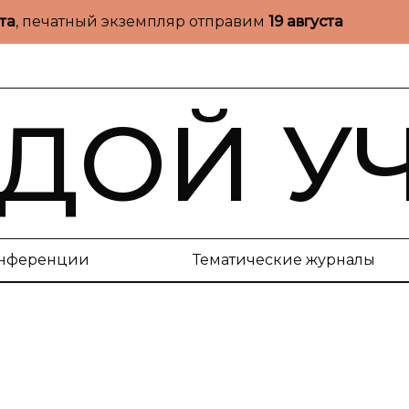
ста
, печатный экземпляр отправим
19 августа
ДОЙ У
нференции
Тематические журналы