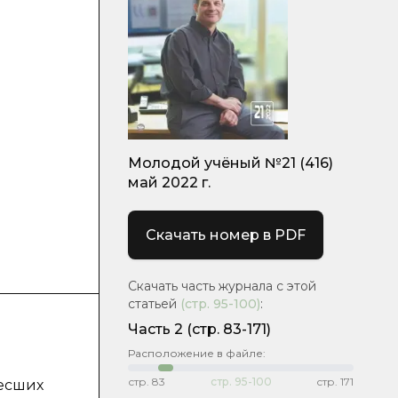
Молодой учёный №21 (416)
май 2022 г.
Скачать номер в PDF
Скачать часть журнала с этой
статьей
(стр.
95-100
)
:
Часть 2
(стр. 83-171)
Расположение в файле:
стр.
83
стр.
95-100
стр.
171
несших