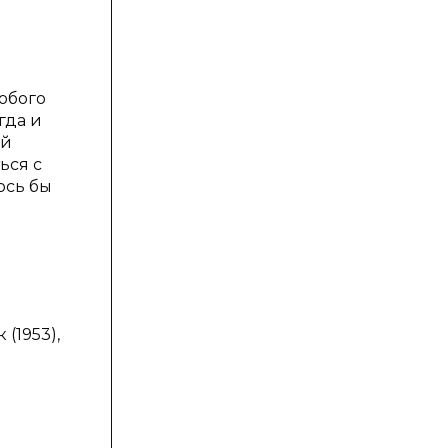
обого
гда и
ой
ься с
ось бы
(1953),