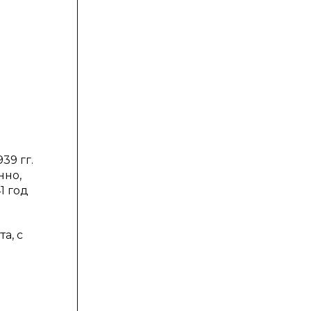
39 гг.
нно,
1 год
а, с