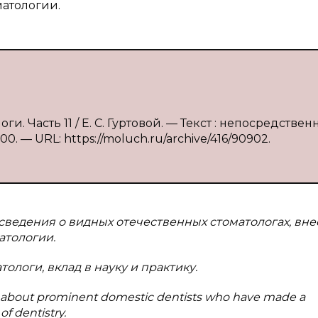
матологии.
и. Часть 11 / Е. С. Гуртовой. — Текст : непосредственн
0. — URL: https://moluch.ru/archive/416/90902.
сведения о видных отечественных стоматологах, вн
атологии.
ологи, вклад в науку и практику.
ion about prominent domestic dentists who have made a
of dentistry.