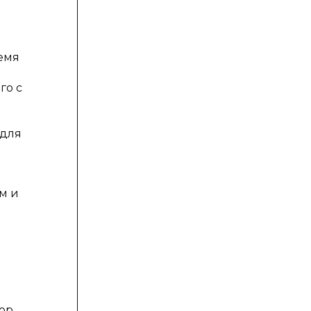
ремя
го с
 для
м и
тор