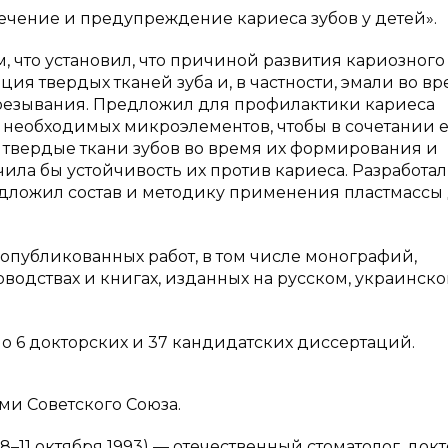
Лечение и предупреждение кариеса зубов у детей».
м, что установил, что причиной развития кариозного
ия твердых тканей зуба и, в частности, эмали во в
резывания. Предложил для профилактики кариеса
необходимых микроэлементов, чтобы в сочетании е
 твердые ткани зубов во время их формирования и
ила бы устойчивость их против кариеса. Разработал
едложил состав и методику применения пластмассы
0 опубликованных работ, в том числе монографий,
оводствах и книгах, изданных на русском, украинско
о 6 докторских и 37 кандидатских диссертаций.
ми Советского Союза.
18–11 октября 1993) — отечественный стоматолог, док