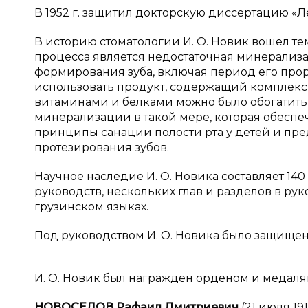
В 1952 г. защитил докторскую диссертацию «
В историю стоматологии И. О. Новик вошел те
процесса является недостаточная минерализац
формирования зуба, включая период его про
использовать продукт, содержащий комплекс 
витаминами и белками можно было обогатить
минерализации в такой мере, которая обеспеч
принципы санации полости рта у детей и пр
протезирования зубов.
Научное наследие И. О. Новика составляет 14
руководств, нескольких глав и разделов в рук
грузинском языках.
Под руководством И. О. Новика было защищен
И. О. Новик был награжден орденом и медаля
НОВОСЕЛОВ Рафаил Дмитриевич
(21 июля 19