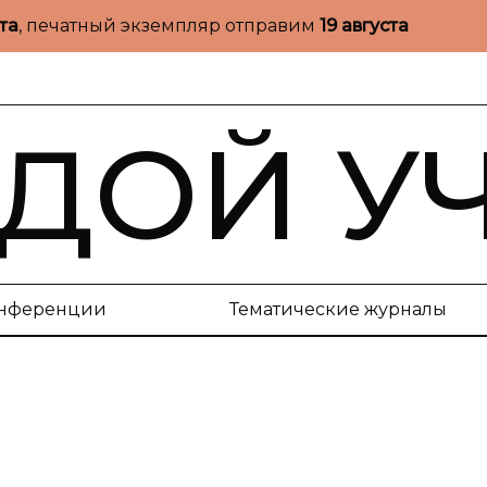
ста
, печатный экземпляр отправим
19 августа
ДОЙ У
нференции
Тематические журналы