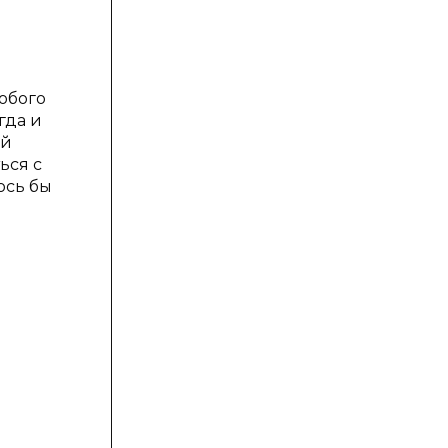
обого
гда и
ой
ься с
ось бы