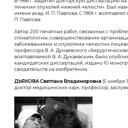
В 1966 г. защитил докторскую диссертацию н
лечении опухолей нижней челюсти». Был назн
имени акад. И. П. Павлова. С 1969 г. возглавл
П. Павлова.
Автор 200 печатных работ, связанных с проб
стоматологии, совершенствования организа
заболеваниями и опухолями челюстно-лицевой
профессора В. А. Дунаевского «Хирургическая
возглавляемой В. А. Дунаевским, было опублик
кандидатских диссертаций, издано 10 моногр
свидетельств на изобретения.
ДЬЯКОВА Светлана Владимировна
(5 ноября 
доктор медицинских наук, профессор, заслуж