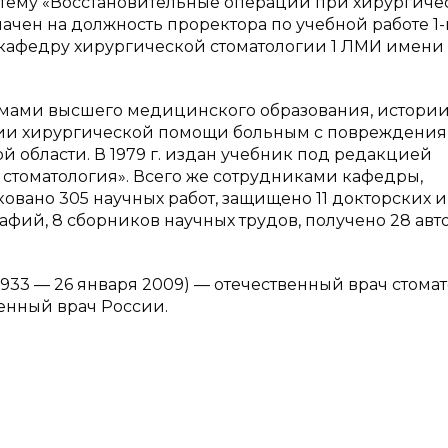
а тему «Восстановительные операции при хирургич
ачен на должность проректора по учебной работе 1
ял кафедру хирургической стоматологии 1 ЛМИ имени 
лемами высшего медицинского образования, истори
ции хирургической помощи больным с повреждения
 области. В 1979 г. издан учебник под редакцией
 стоматология». Всего же сотрудниками кафедры,
овано 305 научных работ, защищено 11 докторских и
афий, 8 сборников научных трудов, получено 28 авт
1933 — 26 января 2009) — отечественный врач стомат
енный врач России.