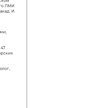
еском
-го ЛМИ
акад. И.
и
ми,
 47
орских
олог,