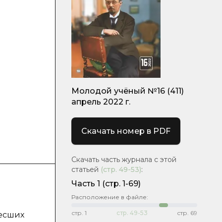
Молодой учёный №16 (411)
апрель 2022 г.
Скачать номер в PDF
Скачать часть журнала с этой
статьей
(стр.
49-53
)
:
Часть 1
(стр. 1-69)
Расположение в файле:
стр.
1
стр.
49-53
стр.
69
несших