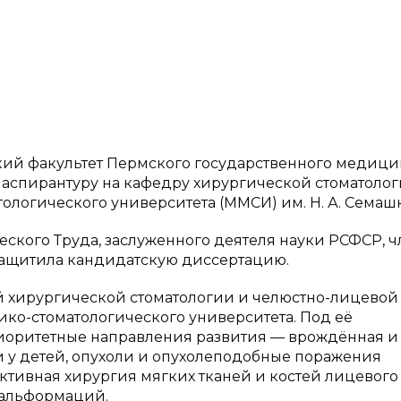
еский факультет Пермского государственного медиц
в аспирантуру на кафедру хирургической стоматоло
ологического университета (ММСИ) им. Н. А. Семашк
ческого Труда, заслуженного деятеля науки РСФСР, ч
защитила кандидатскую диссертацию.
кой хирургической стоматологии и челюстно-лицевой
ко-стоматологического университета. Под её
иоритетные направления развития — врождённая и
и у детей, опухоли и опухолеподобные поражения
уктивная хирургия мягких тканей и костей лицевого
мальформаций.