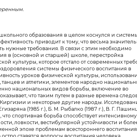
меренным.
кольного образования в целом коснулся и систем
фективность приводит к тому, что весьма значител
ть нужные требования. В связи с этим необходимо
я в (основной и старшей) школе, перестройка
ой культуры, которое отстало от современных тре
оздоровления системы физического воспитания в
ивность уроков физической культуры, использован
 танцев и атлетики, элементов народно национальн
бенно национальных видов борьбы, включение во
казывает, что таким путем в разные времена следо
 Киргизии и некоторые другие народы. Исследовани
 Егизаряна (1985 г.), Б. М. Рыбалко (1987 г.), В. Г. Паши
зали, что спортивная борьба способствует интенсивному
ти, ловкости, вестибулярной устойчивости и боле
менной эпохе проблемам всестороннего воспитания
остро ставятся вопросы воспитания человека,