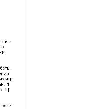
енной
но-
ни.
боты.
ения.
их игр
ания
 11].
воляет