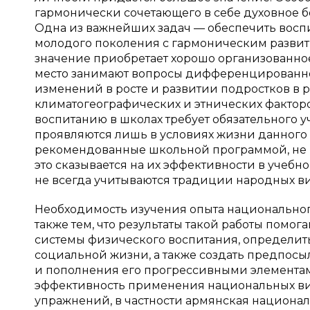
гармонически сочетающего в себе духовное б
Одна из важнейших задач — обеспечить воспи
молодого поколения с гармоническим развити
значение приобретает хорошо организованное
место занимают вопросы дифференцированно
изменений в росте и развитии подростков в 
климатогеографических и этнических фактор
воспитанию в школах требует обязательного 
проявляются лишь в условиях жизни данного 
рекомендованные школьной программой, не мо
это сказывается на их эффективности в учебн
не всегда учитываются традиции народных видо
Необходимость изучения опыта национального
также тем, что результаты такой работы помо
системы физического воспитания, определит
социальной жизни, а также создать предпос
и пополнения его прогрессивными элементам
эффективность применения национальных вид
упражнений, в частности армянская национал