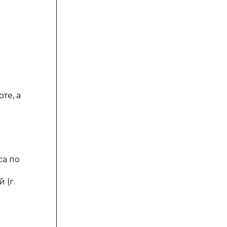
те, а
са по
 (г.