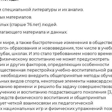
 специальной литературы и их анализ.
ых материалов.
ых (старше 76 лет) людей.
лагающего материала и данных.
м мире, а также быстротечные изменения в обществ
го» образования и нововведения, том числе в учеб
бах, школах. И это стало требованием нового време
физическому воспитанию не может предусмотреть
их и других факторов, определяющих особенности
ущественная перестройка учебно-воспитательной ра
я необходимо внедрить общепринятые методы обуч
ых видов спорта, некоторые элементы навасардск
ванию времени и решило бы задачу совершенствов
ению и воспитанию подрастающего поколения [3, с.
редств физического воспитания и общепринятых
ует четкой взаимосвязи их педагогической
х национальных игр и физических упражнений поз