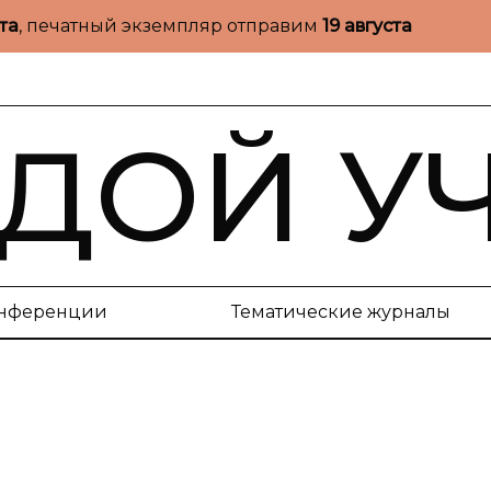
ста
, печатный экземпляр отправим
19 августа
ДОЙ У
нференции
Тематические журналы