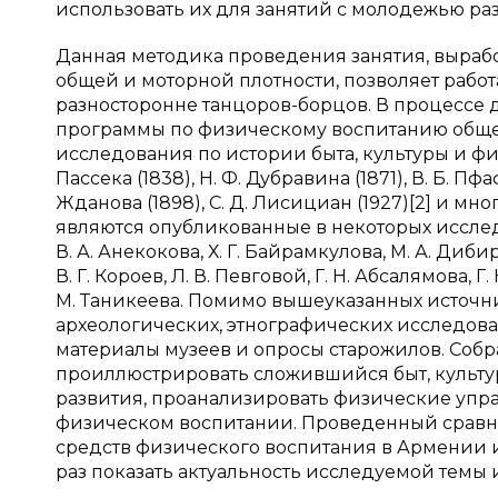
использовать их для занятий с молодежью ра
Данная методика проведения занятия, вырабо
общей и моторной плотности, позволяет рабо
разносторонне танцоров-борцов. В процессе
программы по физическому воспитанию общео
исследования по истории быта, культуры и физ
Пассека (1838), Н. Ф. Дубравина (1871), В. Б. Пфаф
Жданова (1898), С. Д. Лисициан (1927)[2] и 
являются опубликованные в некоторых исследов
В. А. Анекокова, Х. Г. Байрамкулова, М. А. Дибиро
В. Г. Короев, Л. В. Певговой, Г. Н. Абсалямова, Г
М. Таникеева. Помимо вышеуказанных источни
археологических, этнографических исследова
материалы музеев и опросы старожилов. Соб
проиллюстрировать сложившийся быт, культур
развития, проанализировать физические упр
физическом воспитании. Проведенный сравн
средств физического воспитания в Армении и
раз показать актуальность исследуемой темы 