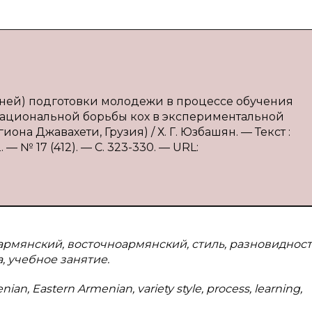
нней) подготовки молодежи в процессе обучения
национальной борьбы кох в экспериментальной
на Джавахети, Грузия) / Х. Г. Юзбашян. — Текст :
 № 17 (412). — С. 323-330. — URL:
армянский, восточноармянский, стиль, разновидност
, учебное занятие.
an, Eastern Armenian, variety style, process, learning,