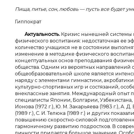
Пища, питье, сон, любовь — пусть все будет у
Гиппократ
Актуальность.
Кризис нынешней системы ш
физического воспитания: недостаточная ее эф
количество учащихся не в состоянии выполня
изменение в методике физического воспитани
концептуальных основ преподавания физическ
общества. Одним из вероятных направлений 
общеобразовательной школе является интенс
наряду с элементами гимнастики, акробатики,
культурно-спортивных игр и состязаний, осо
внеклассные занятия. Международный опыт по
специалисты Японии, Болгарии, Узбекистана,
Ионова (1972 г.), Ю. М. Закарьяева (1983 г.), А. Д.
(1989 г.), С. И. Телюка (1989 г.) и других пока
повышению скоростно-силовой подготовленнос
гармоничному развитию подростков. В совре
личности придается большое значение. Особо 