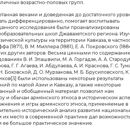
зличных возрастно-половых групп.
танная веками и доведенная до достаточного уров
тать дифференцированно, помогает воспитывать
 данного исследования были проанализированы
бразовательных школ Джавахетского региона. Изу
ической культуры на территории Кавказа, в частност
фа (1871), В. М. Миллера (1881), Е. А. Покровского (1884
многих других авторов. Весьма ценными по содержани
аниях В. И. Элашвили, М. А. Горгадзе, А. А. Староду
ва, Г. Г. Агаева, И. Абдулаева, А. И. Краснова, Г. С. Ту
. Н. Боховской, Д. О. Мурзакова, М. Б. Брусиловского, К.
ков[3] были использованы некоторые результаты
ний по малой Азии и Кавказу, а также некоторые
ранный и обобщенный материал позволил нам
у и обычаи армянского этноса в историческом аспе
ажнения и игры армянского этноса, применяемые в
ительно-исторический анализ развития националь
 их место в современной практике дал возможност
и ее большое практическое значение.