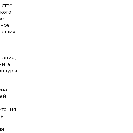
ство.
пкого
ое
нное
пающих
у
тания,
и, а
ультуры
ена
сей
итания
ия
ия