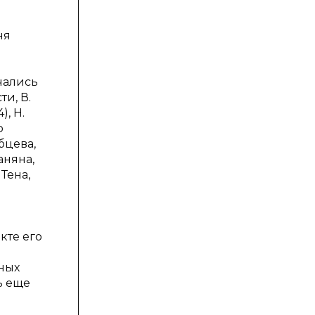
ня
чались
и, В.
), Н.
ю
бцева,
маняна,
 Тена,
кте его
ных
ь еще