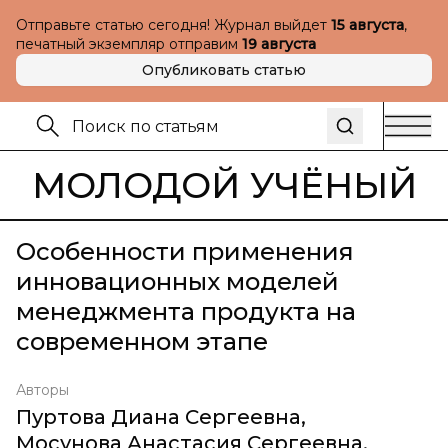
Отправьте статью сегодня! Журнал выйдет
15 августа
,
печатный экземпляр отправим
19 августа
Опубликовать статью
МОЛОДОЙ УЧЁНЫЙ
Особенности применения
инновационных моделей
менеджмента продукта на
современном этапе
Авторы
Пуртова Диана Сергеевна
,
Мосунова Анастасия Сергеевна
,