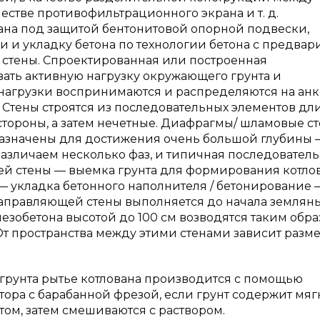
стве противофильтрационного экрана и т. д.
вана под защитой бентонитовой опорной подвески,
и и укладку бетона по технологии бетона с предвар
стены. Спроектированная или построенная
ть активную нагрузку окружающего грунта и
 нагрузки воспринимаются и распределяются на ан
 Стены строятся из последовательных элементов дл
е стороны, а затем нечетные. Диафрагмы/ шламовые с
азначены для достижения очень большой глубины 
различаем несколько фаз, и типичная последователь
ей стены — выемка грунта для формирования котло
— укладка бетонного наполнителя / бетонирование 
 направляющей стены выполняется до начала землян
лезобетона высотой до 100 см возводятся таким обра
От пространства между этими стенами зависит разм
 грунта рытье котлована производится с помощью
тора с барабанной фрезой, если грунт содержит мя
том, затем смешиваются с раствором.