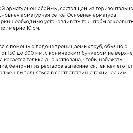
ной арматурной обоймы, состоящей из горизонтальн
сновная арматурная сетка. Основная арматура
орки необходимо устанавливать так, чтобы закрепит
примерно 10 см.
ся с помощью водонепроницаемых труб, обычно с
от 150 до 300 мм, с коническим бункером на верхн
 касается только дна котлована, чтобы избежать
з, бентонит из раствора вытесняется, так как его п
должен выполняться в соответствии с техническим