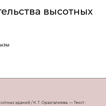
тельства высотных
кызы
отных зданий / К. Т. Оразгалиева. — Текст :