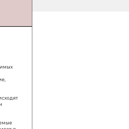
димых
ие,
исходят
и
яемые