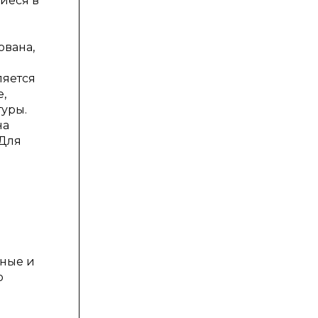
иеся в
ована,
ляется
,
туры.
на
 Для
ьные и
о