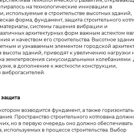
 перспективы технологического развития, открывающ
 опиралось на технологические инновации в
, используемые в строительстве высотных зданий,
еская форма, фундамент, защита строительного котл
 материалы, системы гашения вибрации и
азличных архитектурных форм важным аспектом яв
я и качеством его строительства. Высотное здание
метным и узнаваемым элементом городской архитек
 высоты зданий, приводят к увеличению нагрузки 
 на землетрясения синусоидальными колебаниями.
узке, в дополнение к жесткости конструкции,
 виброгасителей.
и
защита
 котором возводится фундамент, а также горизонтал
ния. Пространство строительного котлована должн
чих, но в первую очередь оно должно обеспечивать
, используемых в процессе строительства. Выбор