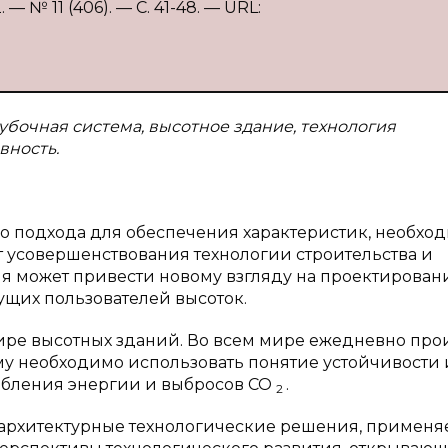
 № 11 (406). — С. 41-48. — URL:
убочная система, высотное здание, технология
вность.
го подхода для обеспечения характеристик, необхо
т усовершенствования технологии строительства и
ия может привести новому взгляду на проектирован
ущих пользователей высоток.
ире высотных зданий. Во всем мире ежедневно про
му необходимо использовать понятие устойчивости 
бления энергии и выбросов CO
.
2
и архитектурные технологические решения, примен