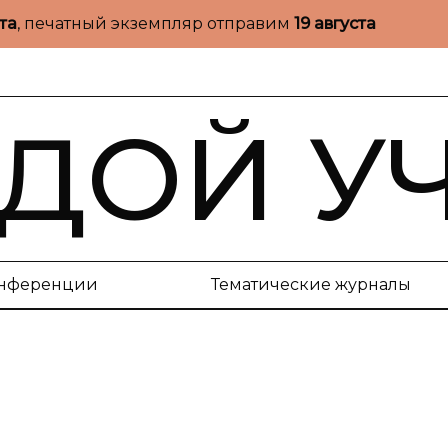
ста
, печатный экземпляр отправим
19 августа
ДОЙ У
нференции
Тематические журналы