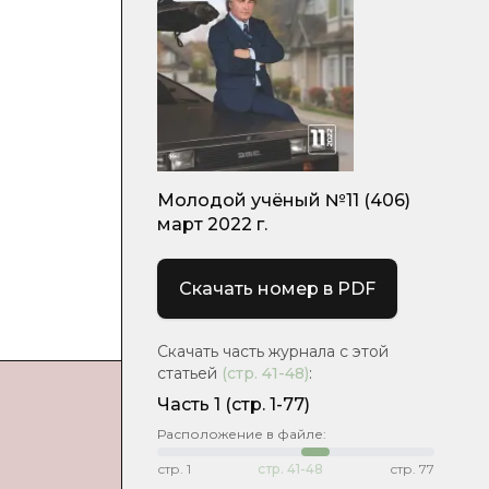
Молодой учёный №11 (406)
март 2022 г.
Скачать номер в PDF
Скачать часть журнала с этой
статьей
(стр.
41-48
)
:
Часть 1
(стр. 1-77)
Расположение в файле:
стр.
1
стр.
41-48
стр.
77