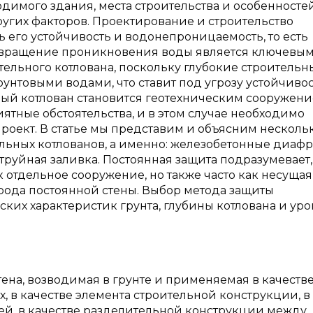
водимого здания, места строительства и особенносте
ругих факторов. Проектирование и строительство
 его устойчивость и водонепроницаемость, то есть
твращение проникновения воды является ключевы
ельного котлована, поскольку глубокие строительн
рунтовыми водами, что ставит под угрозу устойчивос
ьный котлован становится геотехническим сооружени
иятные обстоятельства, и в этом случае необходимо
роект. В статье мы представим и объясним несколь
льных котлованов, а именно: железобетонные диафр
труйная заливка. Постоянная защита подразумевает,
 отдельное сооружение, но также часто как несущая
рода постоянной стены. Выбор метода защиты
ских характеристик грунта, глубины котлована и ур
ена, возводимая в грунте и применяемая в качеств
х, в качестве элемента строительной конструкции, в
ей, в качестве разделительной конструкции между