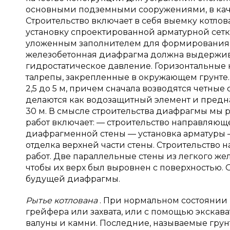
основными подземными сооружениями, в каче
Строительство включает в себя выемку котло
установку спроектированной арматурной сетк
уложенным заполнителем для формирования 
железобетонная диафрагма должна выдержива
гидростатическое давление. Горизонтальные
талрепы, закрепленные в окружающем грунте.
2,5 до 5 м, причем сначала возводятся четны
делаются как водозащитный элемент и предн
30 м. В смысле строительства диафрагмы мы 
работ включает: — строительство направляющ
диафрагменной стены — установка арматуры 
отделка верхней части стены. Строительство
работ. Две параллельные стены из легкого же
чтобы их верх был выровнен с поверхностью. 
будущей диафрагмы.
Рытье котлована
. При нормальном состоянии
грейфера или захвата, или с помощью экскава
валуны и камни. Последние, называемые грун