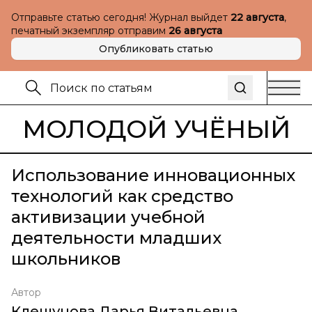
Отправьте статью сегодня! Журнал выйдет
22 августа
,
печатный экземпляр отправим
26 августа
Опубликовать статью
МОЛОДОЙ УЧЁНЫЙ
Использование инновационных
технологий как средство
активизации учебной
деятельности младших
школьников
Автор
Клещунова Дарья Витальевна