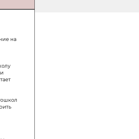
ние на
колу
ли
тает
втошкол
ерить