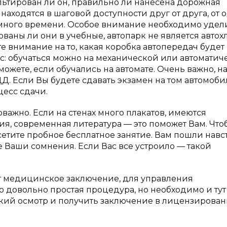
льтирован ли он, правильно ли нанесена дорожная
находятся в шаговой доступности друг от друга, от 
емного времени. Особое внимание необходимо удел
ованы ли они в учебные, автопарк не является автох
е внимание на то, какая коробка автопередач будет
ас: обучаться можно на механической или автоматич
ожете, если обучались на автомате. Очень важно, н
Д. Если Вы будете сдавать экзамен на том автомобил
цесс сдачи.
ажно. Если на стенах много плакатов, имеются
я, современная литература — это поможет Вам. Что
етите пробное бесплатное занятие. Вам пошли навс
е Ваши сомнения. Если Вас все устроило — такой
т медицинское заключение, для управления
о довольно простая процедура, но необходимо и тут
кий осмотр и получить заключение в лицензирова