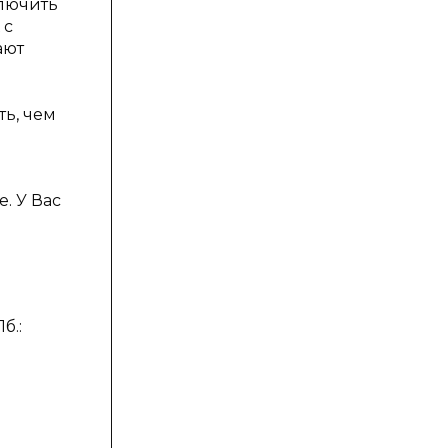
ключить
 с
ают
ть, чем
. У Вас
б.: