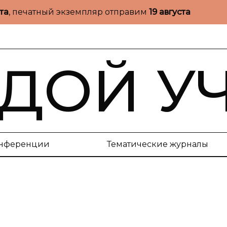
ста
, печатный экземпляр отправим
19 августа
ДОЙ У
нференции
Тематические журналы