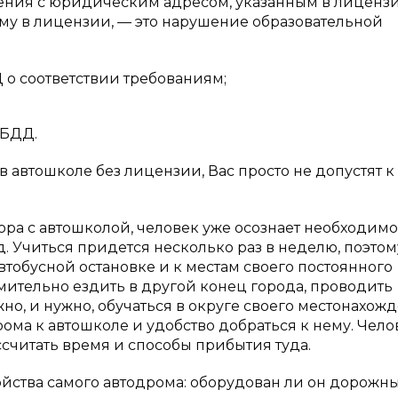
ения с юридическим адресом, указанным в лиценз
ому в лицензии, — это нарушение образовательной
о соответствии требованиям;
ИБДД.
 автошколе без лицензии, Вас просто не допустят к
ора с автошколой, человек уже осознает необходимо
. Учиться придется несколько раз в неделю, поэтом
втобусной остановке и к местам своего постоянного
омительно ездить в другой конец города, проводить
но, и нужно, обучаться в округе своего местонахожд
рома к автошколе и удобство добраться к нему. Чело
считать время и способы прибытия туда.
ройства самого автодрома: оборудован ли он дорож