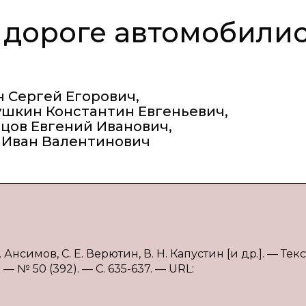
 дороге автомобили
 Сергей Егорович
,
ушкин Константин Евгеньевич
,
бцов Евгений Иванович
,
 Иван Валентинович
нсимов, С. Е. Верютин, В. Н. Капустин [и др.]. — Текст
 № 50 (392). — С. 635-637. — URL: