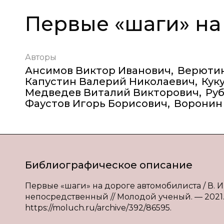
Первые «шаги» на
Авторы
Ансимов Виктор Иванович
,
Верютин
Капустин Валерий Николаевич
,
Кук
Медведев Виталий Викторович
,
Ру
Фаустов Игорь Борисович
,
Воронин
Библиографическое описание
Первые «шаги» на дороге автомобилиста / В. И. А
непосредственный // Молодой ученый. — 2021. —
https://moluch.ru/archive/392/86595.