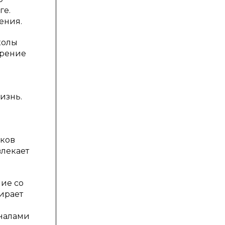
ге.
ения.
колы
ерение
изнь.
иков
лекает
ие со
бирает
гналами