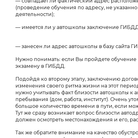
— совпадает ли фактический адрес располож
(проведение обучения по адресу, не указанн
деятельности);
— имеется ли у автошколы заключение ГИБДД 
— занесен ли адрес автошколы в базу сайта Г
Нужно понимать: если Вы пройдете обучение в
экзамену в ГИБДД.
Подойдя ко второму этапу, заключению догов
изменения своего ритма жизни на этот период
нужно учитывать факт близости автошколы к а
пребывания (дом, работа, институт). Очень ут
большое количество времени в пути, если мож
Тут же сразу возникает вопрос близости автод
должен осмотреть местонахождения и его, рас
Так же обратите внимание на качество обуст