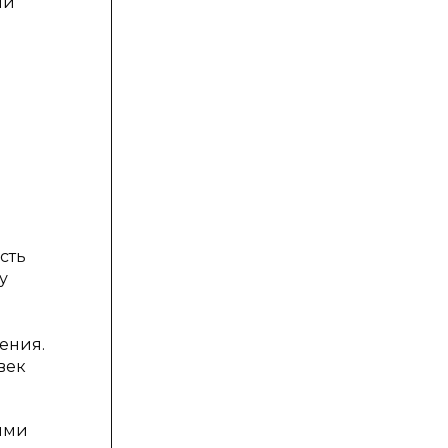
ии
сть
у
ения.
век
ными