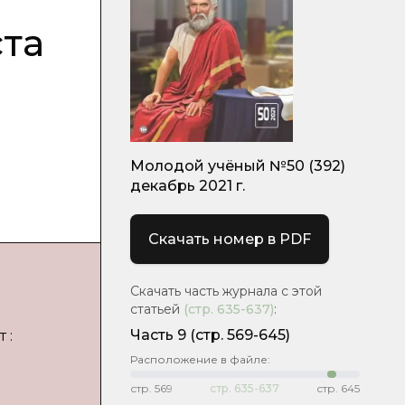
ста
Молодой учёный №50 (392)
декабрь 2021 г.
Скачать номер в PDF
Скачать часть журнала с этой
статьей
(стр.
635-637
)
:
Часть 9
(стр. 569-645)
 :
Расположение в файле:
стр.
569
стр.
635-637
стр.
645