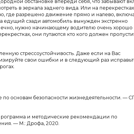
дородной обстановке впереди себя, что забывают в
треть в зеркала заднего вида. Или на перекрестках
о, где разрешено движение прямо и налево, включ
, а едущий сзади автомобиль вынужден экстренно
онечно, нужно начинающему водителю очень хорошо
рекрестках, они путаются кто кого должен пропусти
нную стрессоустойчивость. Даже если на Вас
изируйте свои ошибки и в следующий раз исправьте
рогах.
бие по основам безопасности жизнедеятельности. — СП
: программа и методические рекомендации по
я. — М.: Дрофа, 2020.