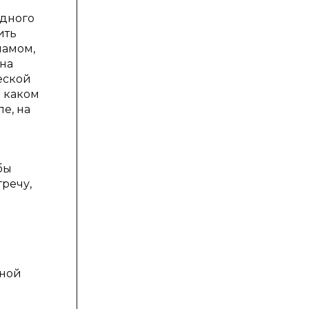
одного
ить
ламом,
 на
еской
а каком
е, на
бы
тречу,
нной