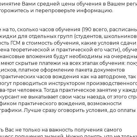
ринятие Вами средней цены обучения в Вашем рег
сторожитесь и перепроверьте информацию.
а то, сколько часов обучения (190 всего, расписан
скидки для отдельных групп (студентов, школьников
ость ГСМ в стоимость обучения, какие условия сдачи
ена теоретической и практической его части), обуч
инансовые вложения будут необходимы на очередн
меют скрытые платежи на всех этапах обучения: пок
дисков, платное оформление пакета документов
рактических часов вождения как на автодроме, так 
 могут проводиться инструктором производственног
а-три человека. Тогда практическое занятие у кажд
рсант не выкатывает свои часы наезда, от этого стр
рафиком практического вождения, возможности
рафики. Лучше сразу оговорить условия, до оплаты
ть Вас не только на важность получения самого
оцесс получения знаний. Нужно понять, что не тольк