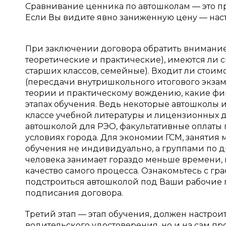
Сравнивание ценника по автошколам — это п
Если Вы видите явно заниженную цену — на
При заключении договора обратить внимание н
теоретические и практические), имеются ли 
старших классов, семейные). Входит ли стоим
(пересдачи внутришкольного итогового экзам
теории и практическому вождению, какие ф
этапах обучения. Ведь некоторые автошколы и
классе учебной литературы и лицензионных 
автошколой для РЭО, факультативные оплаты п
условиях города. Для экономии ГСМ, занятия
обучения не индивидуально, а группами по дв
человека занимает гораздо меньше времени, ку
качество самого процесса. Ознакомьтесь с г
подстроиться автошколой под Ваши рабочие г
подписания договора.
Третий этап — этап обучения, должен настрои
водительского удостоверения, но и на сам пр