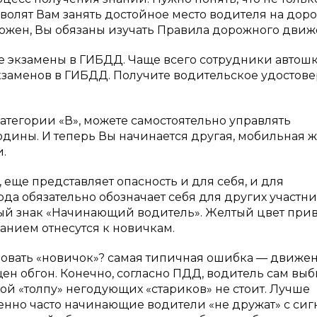
зволят Вам занять достойное место водителя на доро
ожен, Вы обязаны изучать Правила дорожного движ
е экзамены в ГИБДД. Чаще всего сотрудники автош
кзаменов в ГИБДД. Получите водительское удостов
атегории «В», можете самостоятельно управлять
дины. И теперь Вы начинается другая, мобильная ж
.
ще представляет опасность и для себя, и для
да обязательно обозначает себя для других участн
ый знак «Начинающий водитель». Желтый цвет прив
анием отнесутся к новичкам.
овать «новичок»? самая типичная ошибка — движен
ен обгон. Конечно, согласно ПДД, водитель сам вы
бой «толпу» негодующих «стариков» не стоит. Лучше
бенно часто начинающие водители «не дружат» с си