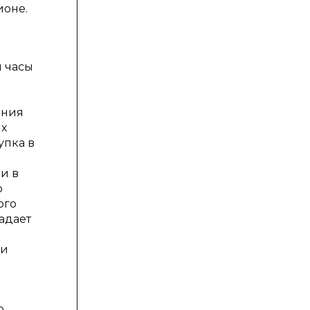
ионе.
ы часы
ения
ых
упка в
и в
о
ого
адает
 и
о