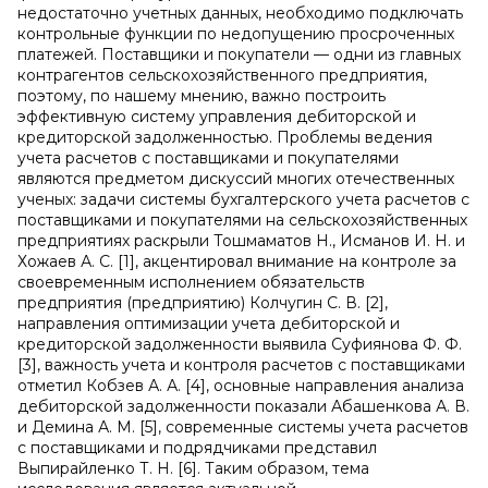
недостаточно учетных данных, необходимо подключать
контрольные функции по недопущению просроченных
платежей. Поставщики и покупатели — одни из главных
контрагентов сельскохозяйственного предприятия,
поэтому, по нашему мнению, важно построить
эффективную систему управления дебиторской и
кредиторской задолженностью. Проблемы ведения
учета расчетов с поставщиками и покупателями
являются предметом дискуссий многих отечественных
ученых: задачи системы бухгалтерского учета расчетов с
поставщиками и покупателями на сельскохозяйственных
предприятиях раскрыли Тошмаматов Н., Исманов И. Н. и
Хожаев А. С. [1], акцентировал внимание на контроле за
своевременным исполнением обязательств
предприятия (предприятию) Колчугин С. В. [2],
направления оптимизации учета дебиторской и
кредиторской задолженности выявила Суфиянова Ф. Ф.
[3], важность учета и контроля расчетов с поставщиками
отметил Кобзев А. А. [4], основные направления анализа
дебиторской задолженности показали Абашенкова А. В.
и Демина А. М. [5], современные системы учета расчетов
с поставщиками и подрядчиками представил
Выпирайленко Т. Н. [6]. Таким образом, тема