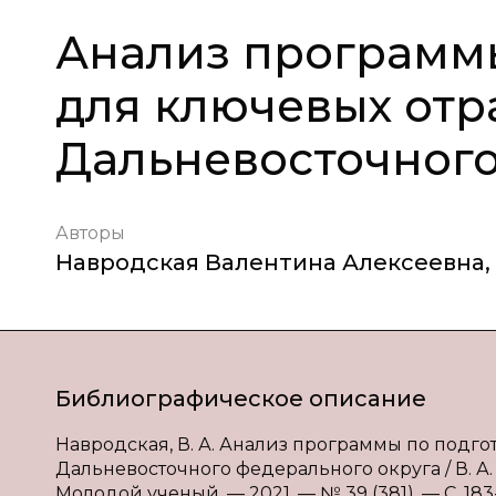
Анализ программы
для ключевых отр
Дальневосточного
Авторы
Навродская Валентина Алексеевна
,
Библиографическое описание
Навродская, В. А. Анализ программы по подг
Дальневосточного федерального округа / В. А. 
Молодой ученый. — 2021. — № 39 (381). — С. 183-1