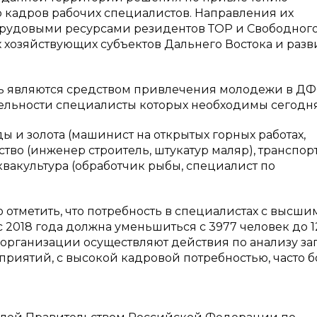
 кадров рабочих специалистов. Направления их
 трудовыми ресурсами резидентов ТОР и Свободного
 хозяйствующих субъектов Дальнего Востока и раз
ь являются средством привлечения молодежи в ДФ
ельности специалисты которых необходимы сегодня
ы и золота (машинист на открытых горных работах,
тво (инженер строитель, штукатур маляр), транспор
аквакультура (обработчик рыбы, специалист по
 отметить, что потребность в специалистах с высши
2018 года должна уменьшиться с 3977 человек до 1
е организации осуществляют действия по анализу за
приятий, с высокой кадровой потребностью, часто б