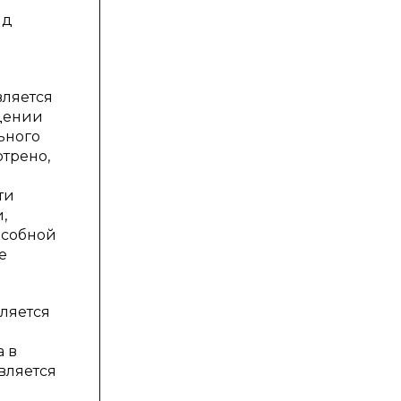
яд
вляется
ждении
ьного
отрено,
ти
,
особной
е
ляется
 в
вляется