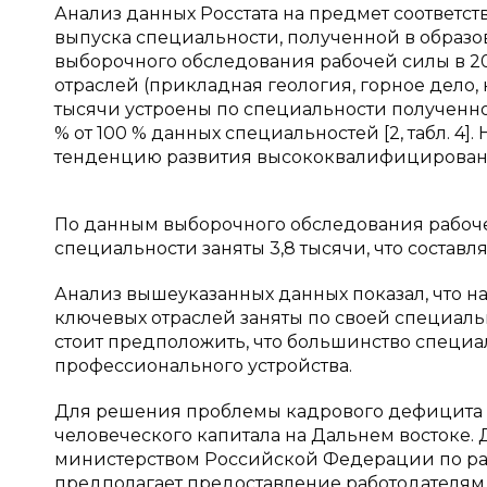
Анализ данных Росстата на предмет соответст
выпуска специальности, полученной в образ
выборочного обследования рабочей силы в 20
отраслей (прикладная геология, горное дело, н
тысячи устроены по специальности полученно
% от 100 % данных специальностей [2, табл. 4]
тенденцию развития высококвалифицированны
По данным выборочного обследования рабочей
специальности заняты 3,8 тысячи, что составл
Анализ вышеуказанных данных показал, что 
ключевых отраслей заняты по своей специаль
стоит предположить, что большинство специ
профессионального устройства.
Для решения проблемы кадрового дефицита с
человеческого капитала на Дальнем востоке
министерством Российской Федерации по раз
предполагает предоставление работодателя