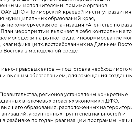
твенными исполнителями, помимо органов
 ГОАУ ДПО «Приморский краевой институт развития
ия муниципальных образований края,
ая некоммерческая организация «Агентство по раз
. План мероприятий включает в себя контрольные т
жке молодежи на рынке труда, информирование м
, квалификациях, востребованных на Дальнем Восто
 Востока в молодежной среде.
ивно-правовых актов — подготовка необходимого 
 и высшим образованием, для замещения созданны
равительства, регионов установлены конкретные
озданных в ключевых отраслях экономики ДФО,
 высшего образования, расположенных на территор
рганизаций, укрупнённых групп специальностей и
 в разбивке по годам реализации программы, начи