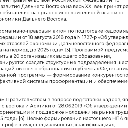
телей Правительством Российской Федерации по
звития Дальнего Востока на весь XXI век принят р
 обязательства органов исполнительной власти по
ономики Дальнего Востока.
рмативно-правовым актом по подготовке кадров я
рации от 18 августа 2018 года N 1727-р «Об утвер
ых отраслей экономики Дальневосточного федерал
 на период до 2025 года» [3]. Программой предусм
ить в 20 организациях высшего образования,
анируется создать структурные подразделения шес
заций высшего образования в субъектах Федерации
писанной программы — формирование конкурентосп
ффективной системы профориентации и обеспечени
м Правительством в вопросе подготовки кадров, яв
о востока и Арктики от 28.06.2019 «Об утверждении
фориентации и поддержке молодежи на рынке труда
 года» [4]. Целью формирования настоящего НПА я
профессиях, специальностях, квалификациях,