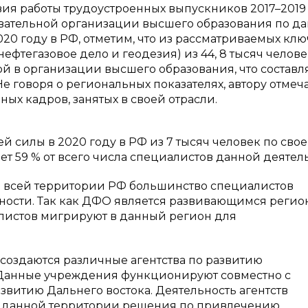
вия работы трудоустроенных выпускников 2017–2019 
овательной организации высшего образования по д
20 году в РФ, отметим, что из рассматриваемых кл
ефтегазовое дело и геодезия) из 44, 8 тысяч челове
й в организации высшего образования, что составля
. Не говоря о региональных показателях, автору отмеч
х кадров, занятых в своей отрасли.
 силы в 2020 году в РФ из 7 тысяч человек по сво
яет 59 % от всего числа специалистов данной деятел
на всей территории РФ большинство специалистов
ности. Так как ДФО является развивающимся регио
алистов мигрируют в данный регион для
оздаются различные агентства по развитию
. Данные учреждения функционируют совместно с
витию Дальнего востока. Деятельность агентств
м данной территории решения по привлечению