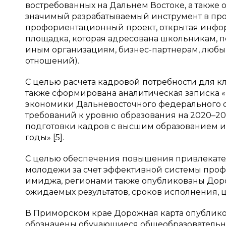
востребованных на Дальнем Востоке, а также
значимый разрабатываемый инструмент в пр
профориентационный проект, открытая инфор
площадка, которая адресована школьникам, п
иным организациям, бизнес-партнерам, любы
отношений).
С целью расчета кадровой потребности для 
также сформирована аналитическая записка 
экономики Дальневосточного федерального о
требований к уровню образования на 2020–20
подготовки кадров с высшим образованием 
годы» [5].
С целью обеспечения повышения привлекате
молодежи за счет эффективной системы про
имиджа, регионами также опубликованы Дор
ожидаемых результатов, сроков исполнения, 
В Приморском крае Дорожная карта опублико
обозначены обучающиеся общеобразовательн