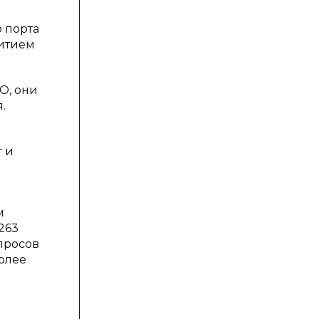
 порта
витием
О, они
.
т и
м
263
просов
олее