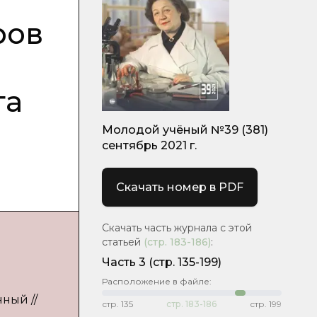
ров
га
Молодой учёный №39 (381)
сентябрь 2021 г.
Скачать номер в PDF
Скачать часть журнала с этой
статьей
(стр.
183-186
)
:
Часть 3
(стр. 135-199)
Расположение в файле:
нный //
стр.
135
стр.
183-186
стр.
199