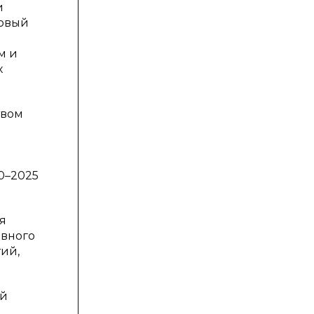
и
новый
м и
х
твом
0–2025
я
ивного
ий,
ей