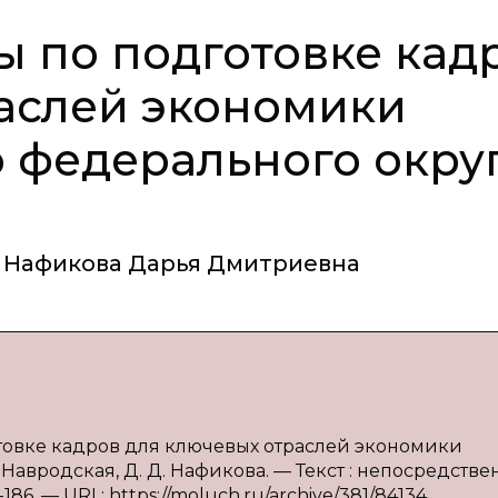
 по подготовке кад
аслей экономики
 федерального окру
Нафикова Дарья Дмитриевна
отовке кадров для ключевых отраслей экономики
Навродская, Д. Д. Нафикова. — Текст : непосредстве
86. — URL: https://moluch.ru/archive/381/84134.