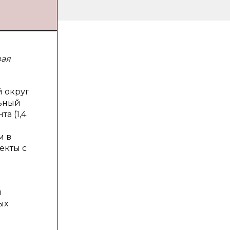
вая
 округ
льный
а (1,4
м в
екты с
я
ых