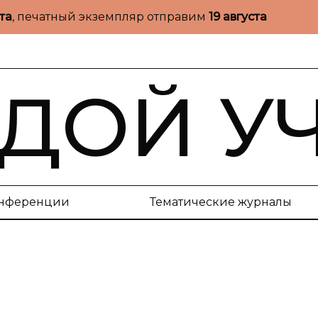
ста
, печатный экземпляр отправим
19 августа
ДОЙ У
нференции
Тематические журналы