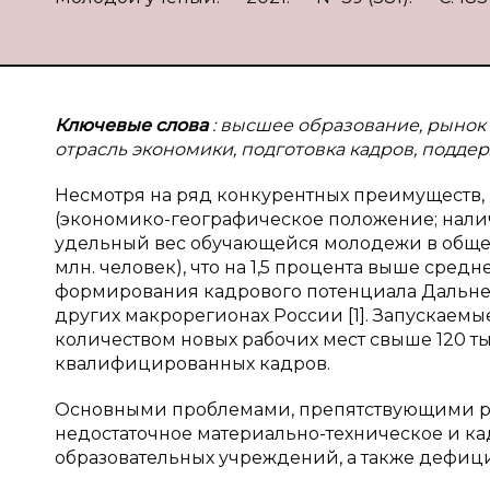
Ключевые слова
: высшее образование, рынок
отрасль экономики, подготовка кадров, подде
Несмотря на ряд конкурентных преимуществ
(экономико-географическое положение; нали
удельный вес обучающейся молодежи в общей 
млн. человек), что на 1,5 процента выше средн
формирования кадрового потенциала Дальнего
других макрорегионах России [1]. Запускаем
количеством новых рабочих мест свыше 120 ты
квалифицированных кадров.
Основными проблемами, препятствующими ра
недостаточное материально-техническое и к
образовательных учреждений, а также дефиц