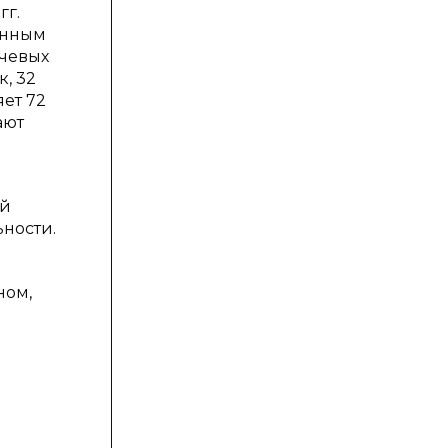
гг.
анным
ючевых
к, 32
ет 72
ают
ей
ьности.
ном,