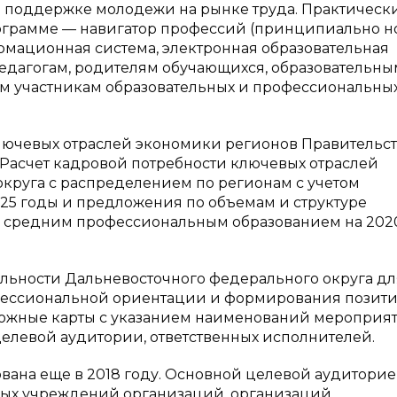
 о поддержке молодежи на рынке труда. Практическ
ограмме — навигатор профессий (принципиально 
мационная система, электронная образовательная
едагогам, родителям обучающихся, образовательны
м участникам образовательных и профессиональны
ключевых отраслей экономики регионов Правительс
«Расчет кадровой потребности ключевых отраслей
круга с распределением по регионам с учетом
25 годы и предложения по объемам и структуре
и средним профессиональным образованием на 202
льности Дальневосточного федерального округа дл
фессиональной ориентации и формирования позит
ожные карты с указанием наименований мероприят
целевой аудитории, ответственных исполнителей.
вана еще в 2018 году. Основной целевой аудитори
ых учреждений организаций, организаций