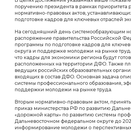
В целях достижения указанных выше показа
поручению президента в рамках приоритета ра
нормативно-правовых актов, устанавливающих
подготовке кадров для ключевых отраслей эк
На сегодняшний день системообразующим но
распоряжение правительства Российской Феде
программы по подготовке кадров для ключев
округа и поддержке молодежи на рынке труда
что кадры для экономики региона будут готов
расположенных на территории ДФО. Также пл
ведущих российских образовательных органи
входящих в состав ДФО. Основная задача о
системы профессионального образования, э
поддержки молодежи на рынке труда.
Вторым нормативно-правовым актом, приняты
приказ министерства РФ по развитию Дальнег
«дорожной карты» по развитию системы про
Дальневосточном федеральном округе до 2025
информирование молодежи о перспективных 