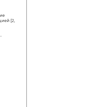
кие
ией [2,
-