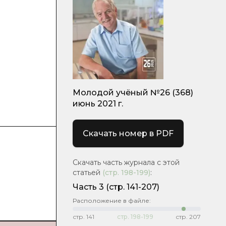
Молодой учёный №26 (368)
июнь 2021 г.
Скачать номер в PDF
Скачать часть журнала с этой
статьей
(стр.
198-199
)
:
Часть 3
(стр. 141-207)
Расположение в файле:
стр.
141
стр.
198-199
стр.
207