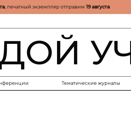
ста
, печатный экземпляр отправим
19 августа
ДОЙ У
нференции
Тематические журналы