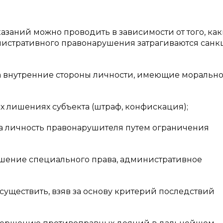
заний можно проводить в зависимости от того, ка
истративного правонарушения затрагиваются санкц
на внутренние стороны личности, имеющие морально
 лишениях субъекта (штраф, конфискация);
на личность правонарушителя путем ограничения
ишение специального права, административное
уществить, взяв за основу критерий последствий