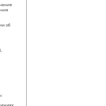
ечение
ения
ии об
,
ь:
шениях;