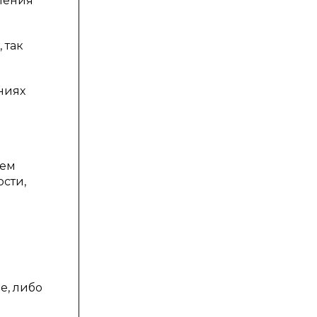
ления
 так
ниях
ием
сти,
е, либо