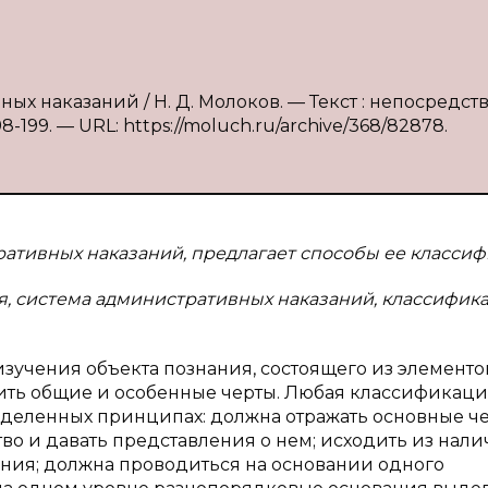
ых наказаний / Н. Д. Молоков. — Текст : непосредс
8-199. — URL: https://moluch.ru/archive/368/82878.
ративных наказаний, предлагает способы ее классиф
, система административных наказаний, классифик
зучения объекта познания, состоящего из элементо
вить общие и особенные черты. Любая классификаци
еделенных принципах: должна отражать основные ч
во и давать представления о нем; исходить из нал
ния; должна проводиться на основании одного