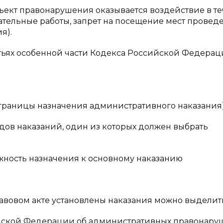
ъект правонарушения оказывается воздействие в т
ательные работы, запрет на посещение мест провед
я).
тьях особенной части Кодекса Российской Федерац
раницы назначения административного наказания)
дов наказаний, один из которых должен выбрать
ность назначения к основному наказанию
равовом акте установлены наказания можно выделит
сийской Федерации об административных правонару