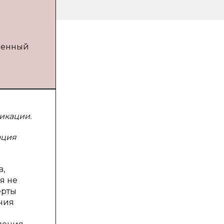
твенный
икации.
ация
в,
я не
ерты
ичия