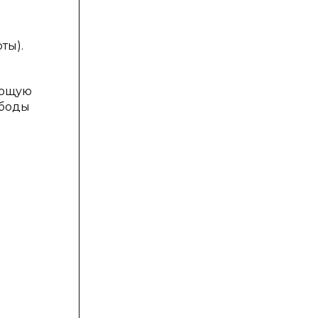
ты).
ующую
ободы