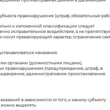
совершению противоправных деяний в дальнейшем
;
убъекта правонарушение (штраф, обязательные рабо
тельно к изложенной классификации следует
енно исправительное воздействие, а не препятств
но носит превалирующий характер, ограничение св
 устанавливаться наказания:
ными органами (должностными лицами),
х правонарушениях (предупреждение, штраф, в
выдворение, административное приостановление
казаний в зависимости от того, к какому субъекту
е можно выделять: