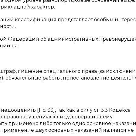
 на одном уровне разнопорядковые основания выде
прикладной характер.
аний классификация представляет особый интерес,
ности.
ской Федерации об административных правонаруше
ний на:
е, штраф, лишение специального права (за исключен
), обязательные работы, приостановление деятельно
ценить [1, с. 33], так как в силу ст. 3.3 Кодекса
х правонарушениях к лицу, совершившему
ть применено либо только одно основное наказани
применение двух основных наказаний является не