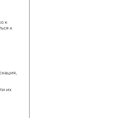
о к
ься к
скация,
ти их