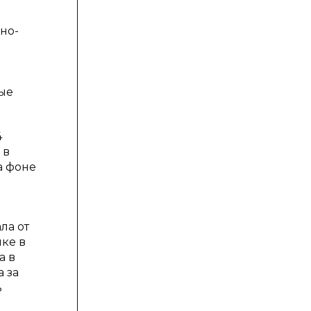
но-
ные
4
 в
а фоне
ла от
ике в
а в
 за
ь