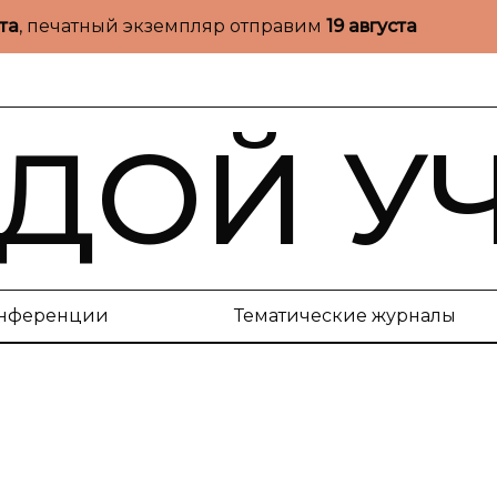
ста
, печатный экземпляр отправим
19 августа
ДОЙ У
нференции
Тематические журналы