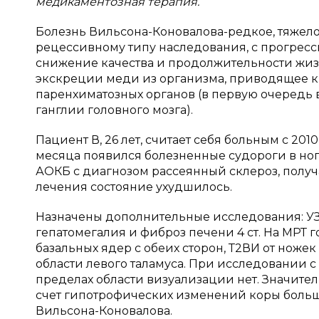
медикаментозная терапия.
Болезнь Вильсона-Коновалова-редкое, тяжел
рецессивному типу наследования, с прогрес
снижение качества и продолжительности жизн
экскреции меди из организма, приводящее к
паренхиматозных органов (в первую очередь 
ганглии головного мозга).
Пациент В, 26 лет, считает себя больным с 201
месяца появился болезненные судороги в ног
АОКБ с диагнозом рассеянный склероз, получ
лечения состояние ухудшилось.
Назначены дополнительные исследования: УЗИ
гепатомегалия и фиброз печени 4 ст. На МРТ 
базальных ядер с обеих сторон, Т2ВИ от ножек 
области левого таламуса. При исследовании с
пределах области визуализации нет. Значите
счет гипотрофических изменений коры большо
Вильсона-Коновалова.