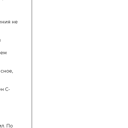
ения не
и
нем
сное,
н С-
л. По