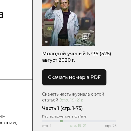
а
Молодой учёный №35 (325)
август 2020 г.
Скачать номер в PDF
Скачать часть журнала с этой
статьей
(стр.
19-21
)
:
Часть 1
(стр. 1-75)
ким
Расположение в файле:
логии,
стр.
1
стр.
19-21
стр.
75