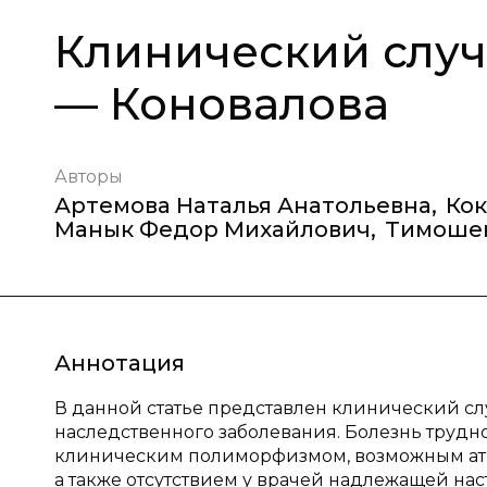
Клинический случ
— Коновалова
Авторы
Артемова Наталья Анатольевна
,
Ко
Манык Федор Михайлович
,
Тимошен
Аннотация
В данной статье представлен клинический с
наследственного заболевания. Болезнь трудно
клиническим полиморфизмом, возможным ати
а также отсутствием у врачей надлежащей на