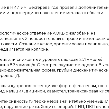
ние в НИИ им. Бехтерева, где провели дополнительн
ии и подтвердили накопление металла в области
еврологическое отделение АОКБ с жалобами на
ильственный поворот головы в право и нечеткость р
тяжести. Сознание ясное, ориентирован правильно,
едвигается на коляске.
выявили сниженный уровень глюкозы 2,71ммоль/л,
на 8,3мкмоль/л. Осмотрен окулистом-здоров. Выст
идно-дрожжательная форма, грубый дискенитическ
овне (?).
щая купренил, эссенциале-форте, феназепам, трент
орид кальция, дицинон, квамотел, транексановая кисл
нтенсивность гиперкинезов значительно уменьшил
х, нарушение речи. Ходит с опорой. ПНП, ПКП выпо