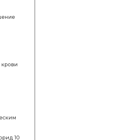
ушение
 крови
ческим
орид 10