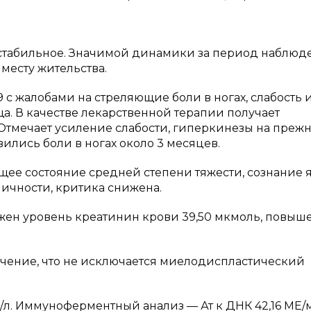
 стабильное. Значимой динамики за период наблюд
месту жительства.
9 с жалобами на стреляющие боли в ногах, слабость 
а. В качестве лекарственной терапии получает
 Отмечает усиление слабости, гиперкинезы на преж
вились боли в ногах около 3 месяцев.
ее состояние средней степени тяжести, сознание я
личности, критика снижена.
ен уровень креатинин крови 39,50 мкмоль, повыше
ючение, что не исключается миелодиспластический
/л. Иммуноферментный анализ — Ат к ДНК 42,16 МЕ/м