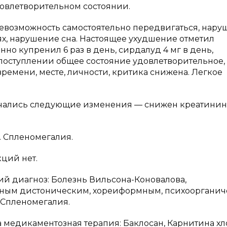
довлетворительном состоянии.
 невозможность самостоятельно передвигаться, нар
х, нарушение сна. Настоящее ухудшение отметил
но купренил 6 раз в день, сирдалуд 4 мг в день,
 поступлении общее состояние удовлетворительное,
ремени, месте, личности, критика снижена. Легкое
чались следующие изменения — снижен креатинин
 Спленомегалия.
ций нет.
й диагноз: Болезнь Вильсона-Коновалова,
нным дистоническим, хореиформным, психооргани
Спленомегалия.
 медикаментозная терапия: Баклосан, Карнитина хл