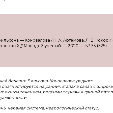
льсона — Коновалова / Н. А. Артемова, Л. В. Кокорич
твенный // Молодой ученый. — 2020. — № 35 (325). — С
учай болезни Вильсона-Коновалова-редкого
 диагностируется на ранних этапах в связи с широк
ичным течением, редкими случаями данной патоло
ороженности.
нь, нервная система, неврологический статус,