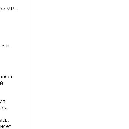
ое МРТ-
ечи.
авлен
ий
ал,
ота.
ась,
лняет