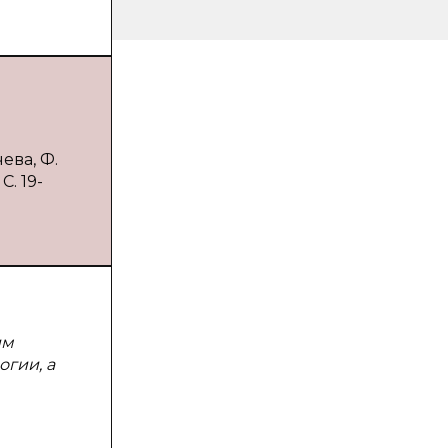
ева, Ф.
. 19-
им
гии, а