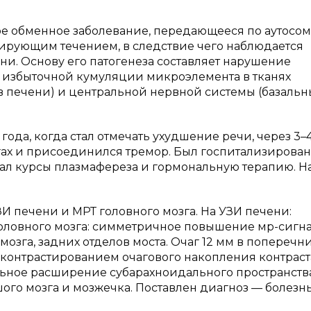
ое обменное заболевание, передающееся по аутосом
сирующим течением, в следствие чего наблюдается
и. Основу его патогенеза составляет нарушение
 избыточной кумуляции микроэлемента в тканях
в печени) и центральной нервной системы (базаль
0 года, когда стал отмечать ухудшение речи, через 3–
ах и присоединился тремор. Был госпитализирован
ал курсы плазмафереза и гормональную терапию. Н
 печени и МРТ головного мозга. На УЗИ печени:
головного мозга: симметричное повышение мр-сигна
мозга, задних отделов моста. Очаг 12 мм в поперечн
 контрастированием очагового накопления контраст
льное расширение субарахноидального пространства
го мозга и мозжечка. Поставлен диагноз — болезн