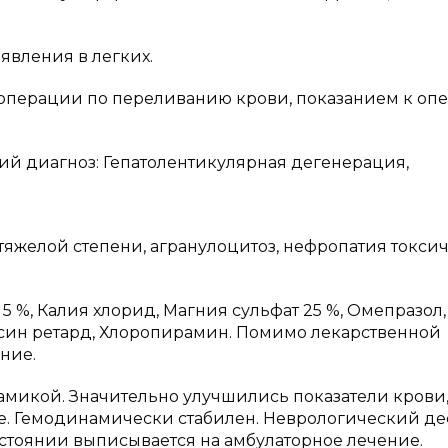
явления в легких.
операции по переливанию крови, показанием к оп
ий диагноз: Гепатолентикулярная дегенерация,
яжелой степени, агранулоцитоз, нефропатия токси
5 %, Калия хлорид, Магния сульфат 25 %, Омепразол,
син ретард, Хлоропирамин. Помимо лекарственной
ние.
амикой. Значительно улучшились показатели крови
е. Гемодинамически стабилен. Неврологический д
стоянии выписывается на амбулаторное лечение.