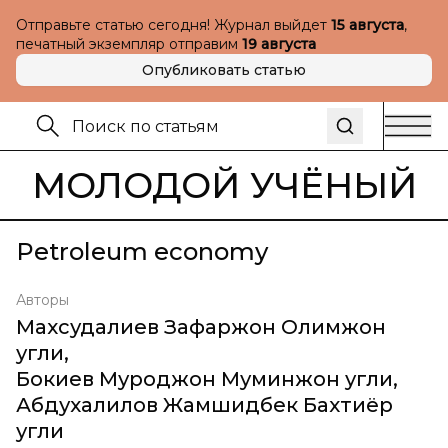
Отправьте статью сегодня! Журнал выйдет
15 августа
,
печатный экземпляр отправим
19 августа
Опубликовать статью
МОЛОДОЙ УЧЁНЫЙ
Petroleum economy
Авторы
Махсудалиев Зафаржон Олимжон
угли
,
Бокиев Муроджон Муминжон угли
,
Абдухалилов Жамшидбек Бахтиёр
угли