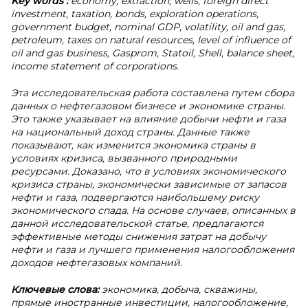
Key words
:
economy, extraction, wells, foreign direct
investment, taxation, bonds, exploration operations,
government budget, nominal GDP, volatility, oil and gas,
petroleum, taxes on natural resources, level of influence of
oil and gas business, Gasprom, Statoil, Shell, balance sheet,
income statement of corporations.
Эта исследовательская работа составлена путем сбора
данных о нефтегазовом бизнесе и экономике страны.
Это также указывает на влияние добычи нефти и газа
на национальный доход страны. Данные также
показывают, как изменится экономика страны в
условиях кризиса, вызванного природными
ресурсами. Доказано, что в условиях экономического
кризиса страны, экономически зависимые от запасов
нефти и газа, подвергаются наибольшему риску
экономического спада. На основе случаев, описанных в
данной исследовательской статье, предлагаются
эффективные методы снижения затрат на добычу
нефти и газа и лучшего применения налогообложения
доходов нефтегазовых компаний.
Ключевые слова:
экономика, добыча, скважины,
прямые иностранные инвестиции, налогообложение,