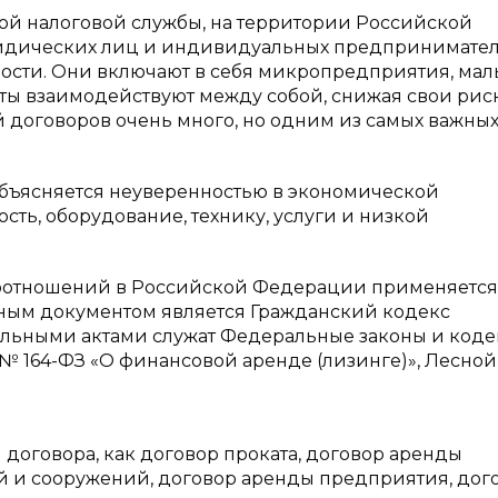
й налоговой службы, на территории Российской
юридических лиц и индивидуальных предпринимател
сти. Они включают в себя микропредприятия, мал
ты взаимодействуют между собой, снижая свои рис
 договоров очень много, но одним из самых важны
объясняется неуверенностью в экономической
ть, оборудование, технику, услуги и низкой
воотношений в Российской Федерации применяется
вным документом является Гражданский кодекс
льными актами служат Федеральные законы и коде
. № 164-ФЗ «О финансовой аренде (лизинге)», Лесной
оговора, как договор проката, договор аренды
й и сооружений, договор аренды предприятия, дог