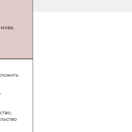
имова.
дложить
р
ство,
льство