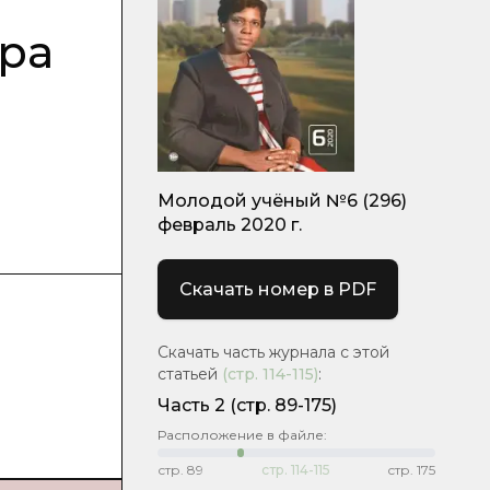
ора
Молодой учёный №6 (296)
февраль 2020 г.
Скачать номер в PDF
Скачать часть журнала с этой
статьей
(стр.
114-115
)
:
Часть 2
(стр. 89-175)
Расположение в файле:
стр.
89
стр.
114-115
стр.
175