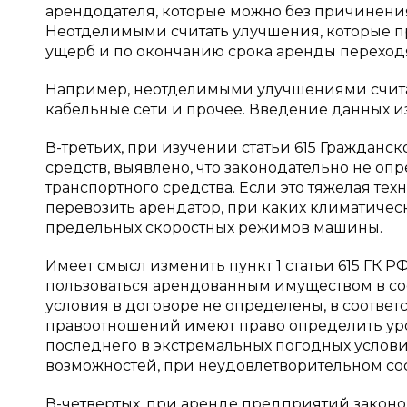
арендодателя, которые можно без причинени
Неотделимыми считать улучшения, которые п
ущерб и по окончанию срока аренды переходя
Например, неотделимыми улучшениями счита
кабельные сети и прочее. Введение данных и
В-третьих, при изучении статьи 615 Гражданс
средств, выявлено, что законодательно не о
транспортного средства. Если это тяжелая техн
перевозить арендатор, при каких климатичес
предельных скоростных режимов машины.
Имеет смысл изменить пункт 1 статьи 615 ГК 
пользоваться арендованным имуществом в соо
условия в договоре не определены, в соответ
правоотношений имеют право определить уро
последнего в экстремальных погодных услов
возможностей, при неудовлетворительном со
В-четвертых, при аренде предприятий законо