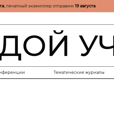
ста
, печатный экземпляр отправим
19 августа
ДОЙ У
нференции
Тематические журналы