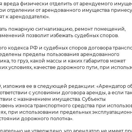
я вреда физически отделить от арендуемого имущес
ри отделении от арендованного имущества принесу
т к арендодателю».
ть пожарную сигнализацию, ремонт помещений,
зменений позволит избежать судебных споров.
кого кодекса РФ и судебных споров договора трансп
пределены пределы пользования арендованного
ика, то груз, какой массы и каких габаритов может
ких условиях, качестве дорожного пути, при исполь
РФ, изложив ее в следующей редакции: «Арендатор о
тветствии с условиями договора аренды, а если та
ствии с назначением имущества. Субъекты
вень износа транспортного средства при использ
иях, при использовании предельных эксплуатацион
стоянии дорожного полотна».
дательно не утверждено, что арендатор не имеет пр