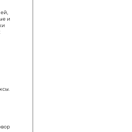
ей,
ые и
ки
х
ксы.
овор