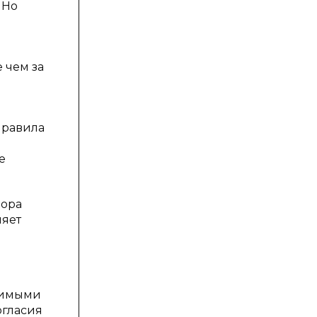
 Но
 чем за
правила
е
вора
ляет
елимыми
огласия