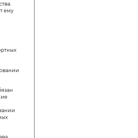
тва.
т ему
ортных
зовании
бязан
кие
овании
ных
ава