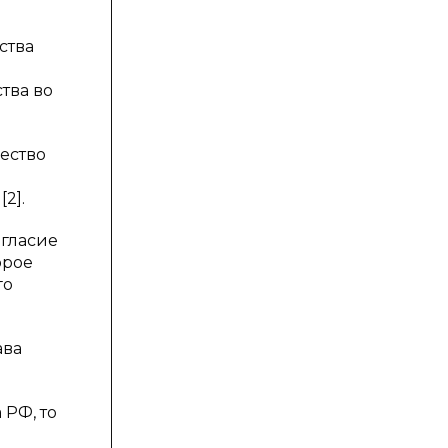
ства
тва во
жество
2].
огласие
орое
го
ава
 РФ, то