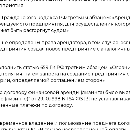
дприятия.
0 Гражданского кодекса РФ третьим абзацем: «Арен
рендуемого предприятия, для осуществления котор
жет быть расторгнут судом».
Ф не определены права арендатора, в том случае, есл
едприятия создал новое предприятие с аналогичн
ополнить статью 659 ГК РФ третьим абзацем: «Огран
приятия, путем запрета на создание предприятия с
ории, определяемой соглашением сторон».
по договору финансовой аренды (лизинга) было выя
лизинге)" от 29.10.1998 N 164-ФЗ [3] не устанавлива
оченные платежи по договору.
о временное владение и пользование предмета дого
ить пунктом 10: «В случае несвоевременной оплаты