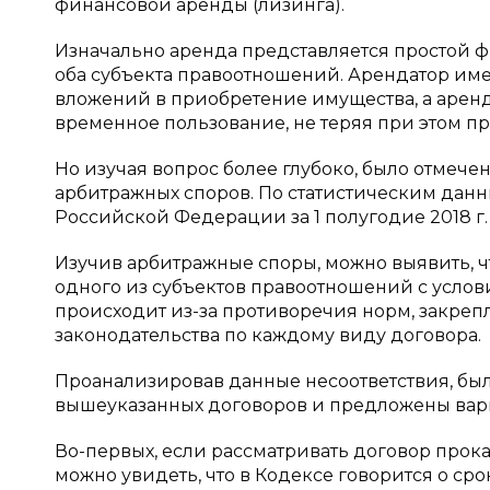
финансовой аренды (лизинга).
Изначально аренда представляется простой ф
оба субъекта правоотношений. Арендатор им
вложений в приобретение имущества, а аренд
временное пользование, не теряя при этом пр
Но изучая вопрос более глубоко, было отмече
арбитражных споров. По статистическим дан
Российской Федерации за 1 полугодие 2018 г. б
Изучив арбитражные споры, можно выявить, ч
одного из субъектов правоотношений с услови
происходит из-за противоречия норм, закре
законодательства по каждому виду договора.
Проанализировав данные несоответствия, бы
вышеуказанных договоров и предложены вар
Во-первых, если рассматривать договор прока
можно увидеть, что в Кодексе говорится о срок