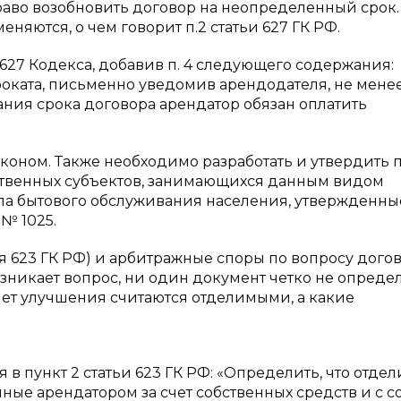
право возобновить договор на неопределенный срок.
еняются, о чем говорит п.2 статьи 627 ГК РФ.
 627 Кодекса, добавив п. 4 следующего содержания:
оката, письменно уведомив арендодателя, не менее
ания срока договора арендатор обязан оплатить
коном. Также необходимо разработать и утвердить 
йственных субъектов, занимающихся данным видом
ила бытового обслуживания населения, утвержденны
 № 1025.
ья 623 ГК РФ) и арбитражные споры по вопросу дого
никает вопрос, ни один документ четко не опреде
ет улучшения считаются отделимыми, а какие
 в пункт 2 статьи 623 ГК РФ: «Определить, что отд
ые арендатором за счет собственных средств и с с