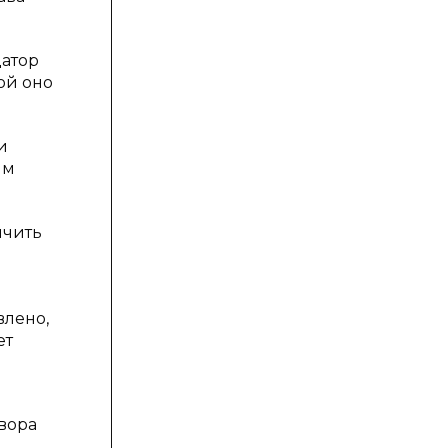
датор
ой оно
и
ым
ичить
влено,
ет
вора