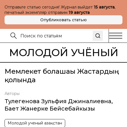
Отправьте статью сегодня! Журнал выйдет
15 августа
,
печатный экземпляр отправим
19 августа
Опубликовать статью
МОЛОДОЙ УЧЁНЫЙ
Мемлекет болашағы Жастардың
қолында
Авторы
Тулегенова Зульфия Джиналиевна
,
Бает Жанерке Бейсебайкызы
Молодой ученый Қазақстан