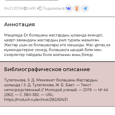
04.11.2019
1491
Поделиться
Аннотация
Мақалада Ел болашағы жастардың қолында екендігі,
қазіргі замандағы жастардың рөлі туралы жазылған.
Жастар үшін өз болашақтары өте маңызды. Жас ұрпақ өз
мүмкіндіктеріне сенеді, болашақта қандай білім мен
іскерліктер пайдалы бола алатынын анық біледі.
Библиографическое описание
Тулегенова, З. Д. Мемлекет болашағы Жастардың
қолында / З. Д. Тулегенова, Ж. Б. Бает. — Текст :
непосредственный // Молодой ученый. — 2019. — № 44
(282). — С. 380-382. — URL:
https://moluch.ru/archive/282/63431.