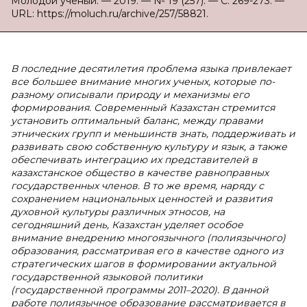
Молодой ученый. — 2019. — № 19 (257). — С. 269-273. —
URL: https://moluch.ru/archive/257/58821.
В последние десятилетия проблема языка привлекает
все большее внимание многих ученых, которые по-
разному описывали природу и механизмы его
формирования. Современный Казахстан стремится
установить оптимальный баланс, между правами
этнических групп и меньшинств знать, поддерживать и
развивать свою собственную культуру и язык, а также
обеспечивать интеграцию их представителей в
казахстанское общество в качестве равноправных
государственных членов. В то же время, наряду с
сохранением национальных ценностей и развития
духовной культуры различных этносов, на
сегодняшний день, Казахстан уделяет особое
внимание внедрению многоязычного (полиязычного)
образования, рассматривая его в качестве одного из
стратегических шагов в формировании актуальной
государственной языковой политики
(государственной программы 2011–2020). В данной
работе полиязычное образование рассматривается в