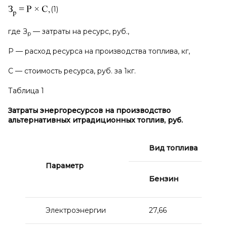
(1)
где З
— затраты на ресурс, руб.,
р
Р — расход ресурса на производства топлива, кг,
С — стоимость ресурса, руб. за 1кг.
Таблица 1
Затраты энергоресурсов на производство
альтернативных и
традиционных топлив, руб.
Вид топлива
Параметр
В
Бензин
т
Электроэнергии
27,66
1