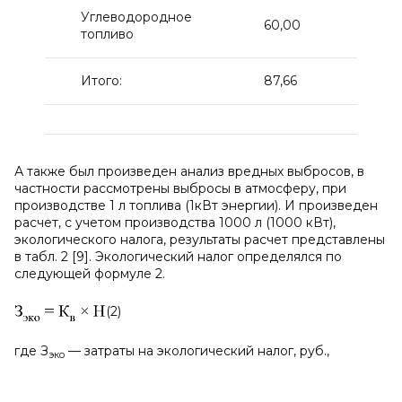
Углеводородное
60,00
2
топливо
Итого:
87,66
21
А также был произведен анализ вредных выбросов, в
частности рассмотрены выбросы в атмосферу, при
производстве 1 л топлива (1кВт энергии). И произведен
расчет, с учетом производства 1000 л (1000 кВт),
экологического налога, результаты расчет представлены
в табл. 2 [9]. Экологический налог определялся по
следующей формуле 2.
(2)
где З
— затраты на экологический налог, руб.,
эко