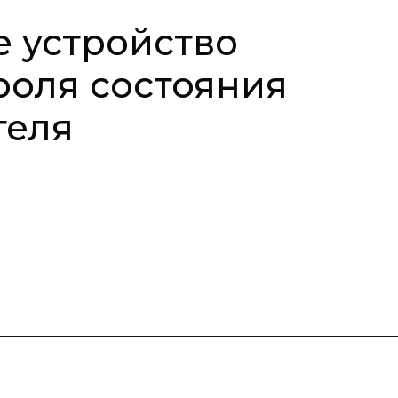
 устройство
роля состояния
теля