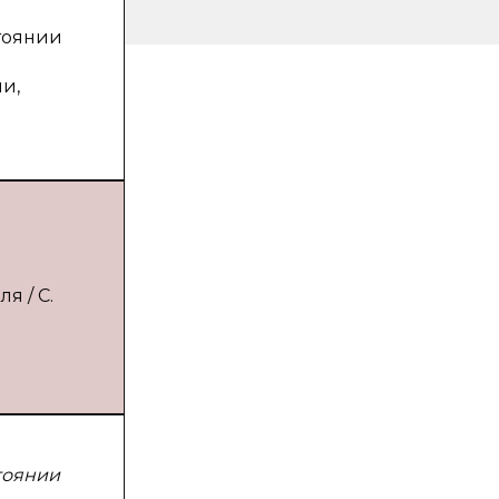
тоянии
и,
я / С.
тоянии