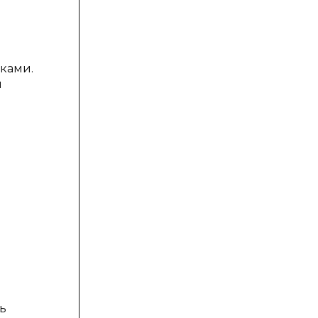
ками.
я
ь