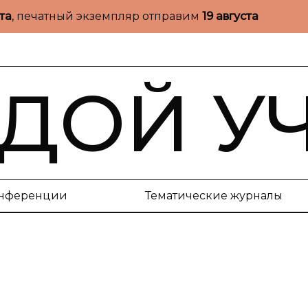
ста
, печатный экземпляр отправим
19 августа
ДОЙ У
нференции
Тематические журналы