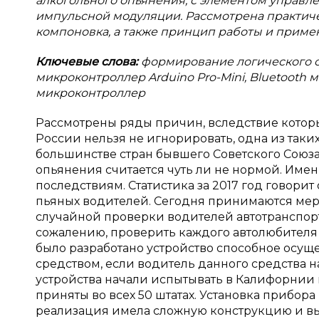
алкогольного опьянения, с элементом управл
импульсной модуляции. Рассмотрена практиче
компоновка, а также принцип работы и приме
Ключевые слова:
формирование логического с
микроконтроллер Arduino Pro-Mini, Bluetooth 
микроконтроллер
Рассмотрены ряды причин, вследствие котор
России нельзя не игнорировать, одна из таки
большинстве стран бывшего Советского Союз
опьянения считается чуть ли не нормой. Име
последствиям. Статистика за 2017 год говорит
пьяных водителей. Сегодня принимаются мер
случайной проверки водителей автотранспорт
сожалению, проверить каждого автолюбителя
было разработано устройство способное осущ
средством, если водитель данного средства 
устройства начали испытывать в Калифорнии в
приняты во всех 50 штатах. Установка прибора
реализация имела сложную конструкцию и выс