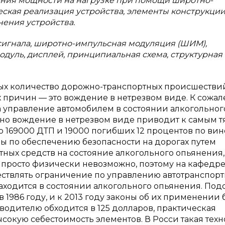
ения мощности на нагрузке при помощи широтно-
ская реализация устройства, элементы конструкции
нения устройства.
игнала, широтно-импульсная модуляция (ШИМ),
модуль, дисплей, принципиальная схема, структурная 
ых количество дорожно-транспортных происшестви
х причин — это вождение в нетрезвом виде. К сожал
а управление автомобилем в состоянии алкогольног
нно вождение в нетрезвом виде приводит к самым 
 о 169000 ДТП и 19000 погибших 12 процентов по вин
ы по обеспечению безопасности на дорогах путем
ных средств на состояние алкогольного опьянения,
 просто физически невозможно, поэтому на кафедр
ествлять ограничение по управлению автотранспор
находится в состоянии алкогольного опьянения. По
 1986 году, и к 2013 году законы об их применении
 водителю обходится в 125 долларов, практическая
окую себестоимость элементов. В Росси такая тех