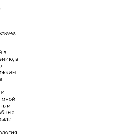
,
схема,
й в
ению, в
о
тяжким
е
 к
е мной
тным
добные
 были
нология