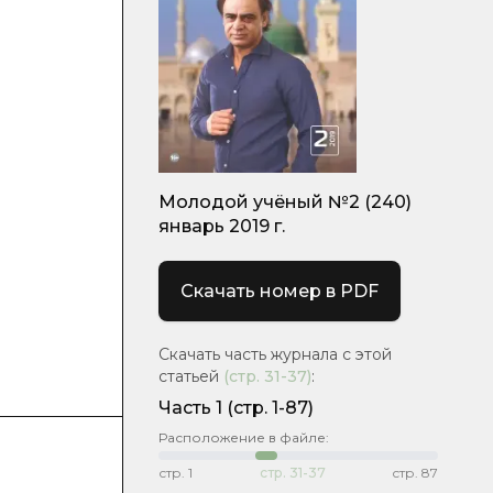
Молодой учёный №2 (240)
январь 2019 г.
Скачать номер в PDF
Скачать часть журнала с этой
статьей
(стр.
31-37
)
:
Часть 1
(стр. 1-87)
Расположение в файле:
стр.
1
стр.
31-37
стр.
87