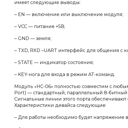
имеет следующие выводы:
‒ EN — включение или выключение модуля;
‒ VCC — питание +5В;
‒ GND — земля;
‒ TXD, RXD –UART интерфейс для общения с к
‒ STATE — индикатор состояния;
‒ KEY-нога для входа в режим AT-команд.
Модуль «HC-06» полностью совместим с любым
Port) — стандартный, параллельный 8-битный
Сигнальные линии этого порта обеспечивают 
Характеристики девайса следующие:
‒ Для работы необходимо будет напряжение в 