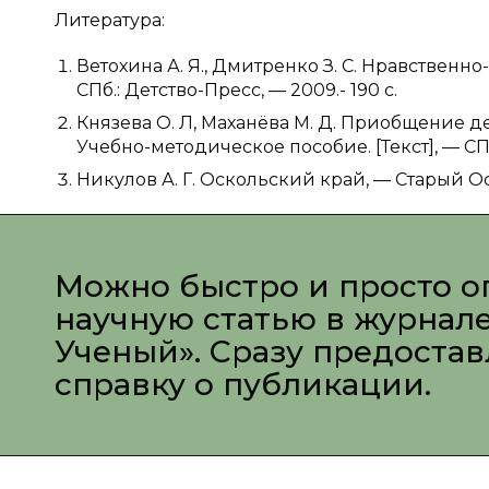
Литература:
Ветохина А. Я., Дмитренко З. С. Нравственн
СПб.: Детство-Пресс, — 2009.- 190 с.
Князева О. Л, Маханёва М. Д. Приобщение д
Учебно-методическое пособие. [Текст], — СПб.
Никулов А. Г. Оскольский край, — Старый Оско
Можно быстро и просто о
научную статью в журнал
Ученый». Сразу предоста
справку о публикации.