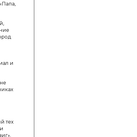
«Папа,
й,
ение
город
иал и
 не
никах
й тех
ьи
иг».