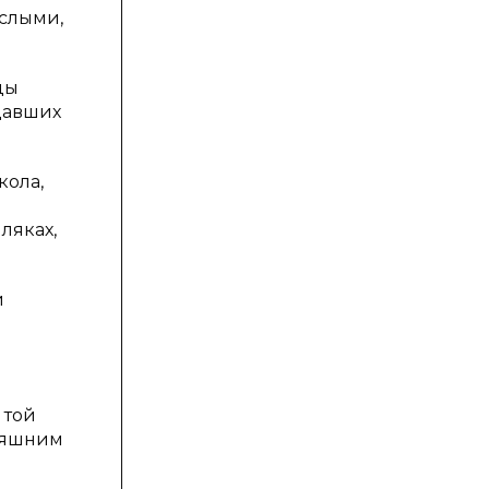
ослыми,
ды
тдавших
кола,
ляках,
й
 той
дняшним