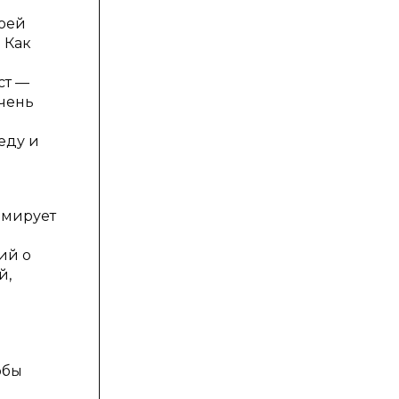
воей
 Как
ст —
очень
еду и
рмирует
ий о
й,
обы