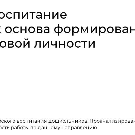
оспитание
к основа формирова
овой личности
ческого воспитания дошкольников. Проанализирова
ость работы по данному направлению.