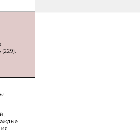
о
(229).
ны
й,
каждые
ния