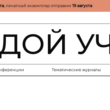
ста
, печатный экземпляр отправим
19 августа
ДОЙ У
нференции
Тематические журналы