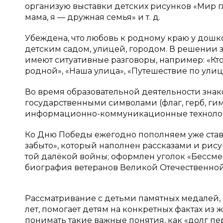
организую выставки детских рисунков «Мир гл
мама, я — дружная семья» и т. д.
Убеждена, что любовь к родному краю у дошко
детским садом, улицей, городом. В решении 
имеют ситуативные разговоры, например: «Кто 
родной», «Наша улица», «Путешествие по улиц
Во время образовательной деятельности знако
государственными символами (флаг, герб, ги
информационно-коммуникационные техноло
Ко Дню Победы ежегодно пополняем уже став
забыто», который наполнен рассказами и рис
той далёкой войны; оформлен уголок «Бессме
биография ветеранов Великой Отечественной
Рассматривание с детьми памятных медалей, 
лет, помогает детям на конкретных фактах из
понимать такие важные понятия, как «долг пе