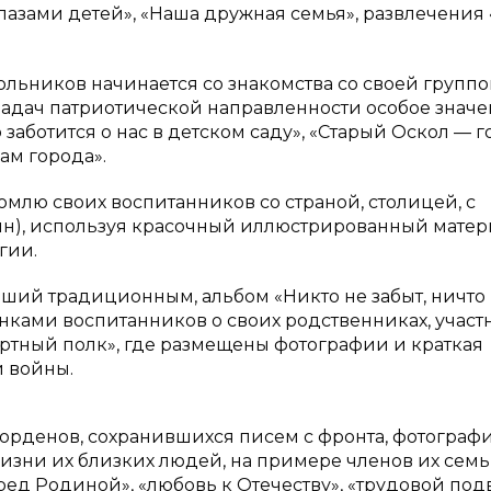
азами детей», «Наша дружная семья», развлечения 
льников начинается со знакомства со своей группо
задач патриотической направленности особое знач
заботится о нас в детском саду», «Старый Оскол — 
ам города».
млю своих воспитанников со страной, столицей, с
мн), используя красочный иллюстрированный матер
гии.
ший традиционным, альбом «Никто не забыт, ничто
унками воспитанников о своих родственниках, участ
ртный полк», где размещены фотографии и краткая
 войны.
орденов, сохранившихся писем с фронта, фотографи
 жизни их близких людей, на примере членов их сем
ред Родиной», «любовь к Отечеству», «трудовой подв