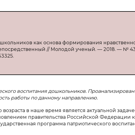
дошкольников как основа формирования нравственн
 непосредственный // Молодой ученый. — 2018. — № 43 
53325.
ческого воспитания дошкольников. Проанализирова
ость работы по данному направлению.
возраста в наше время является актуальной задаче
тановлением правительства Российской Федерации 
осударственная программа патриотического воспита