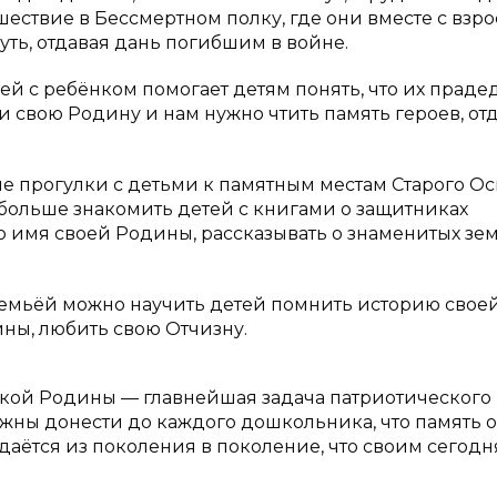
ествие в Бессмертном полку, где они вместе с взр
ть, отдавая дань погибшим в войне.
й с ребёнком помогает детям понять, что их праде
и свою Родину и нам нужно чтить память героев, о
 прогулки с детьми к памятным местам Старого Ос
 больше знакомить детей с книгами о защитниках
во имя своей Родины, рассказывать о знаменитых зем
 семьёй можно научить детей помнить историю свое
ны, любить свою Отчизну.
икой Родины — главнейшая задача патриотического
жны донести до каждого дошкольника, что память о
даётся из поколения в поколение, что своим сего