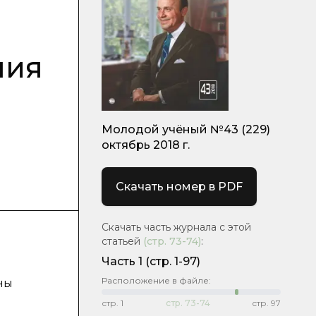
ния
Молодой учёный №43 (229)
октябрь 2018 г.
Скачать номер в PDF
Скачать часть журнала с этой
статьей
(стр.
73-74
)
:
Часть 1
(стр. 1-97)
Расположение в файле:
ны
стр.
1
стр.
73-74
стр.
97