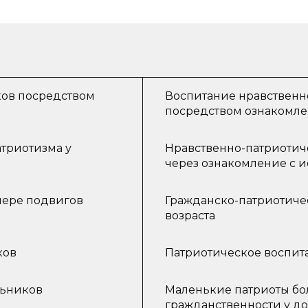
ков посредством
Воспитание нравственн
посредством ознакомле
родного города
триотизма у
Нравственно-патриотич
через ознакомление с и
мере подвигов
Гражданско-патриотиче
возраста
ков
Патриотическое воспи
льников
Маленькие патриоты бо
гражданственности у д