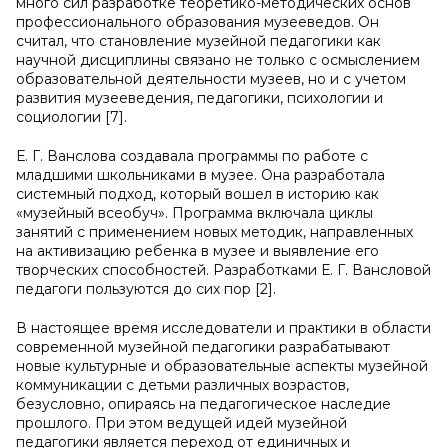
много сил разработке теоретико-методических основ
профессионального образования музееведов. Он
считал, что становление музейной педагогики как
научной дисциплины связано не только с осмыслением
образовательной деятельности музеев, но и с учетом
развития музееведения, педагогики, психологии и
социологии [7].
Е. Г. Ванслова создавала программы по работе с
младшими школьниками в музее. Она разработала
системный подход, который вошел в историю как
«музейный всеобуч». Программа включала циклы
занятий с применением новых методик, направленных
на активизацию ребенка в музее и выявление его
творческих способностей. Разработками Е. Г. Вансловой
педагоги пользуются до сих пор [2].
В настоящее время исследователи и практики в области
современной музейной педагогики разрабатывают
новые культурные и образовательные аспекты музейной
коммуникации с детьми различных возрастов,
безусловно, опираясь на педагогическое наследие
прошлого. При этом ведущей идей музейной
педагогики является переход от единичных и