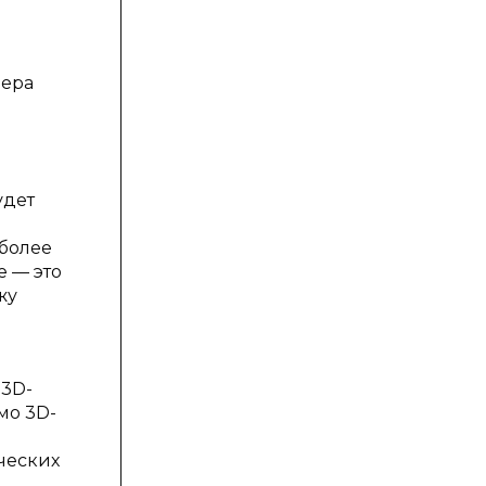
в
дера
удет
 более
e — это
жу
 3D-
мо 3D-
ческих