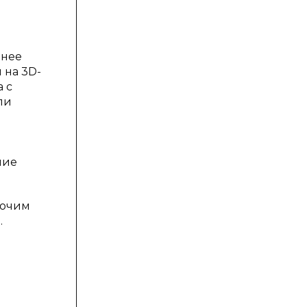
енее
 на 3D-
 с
ли
ние
бочим
.