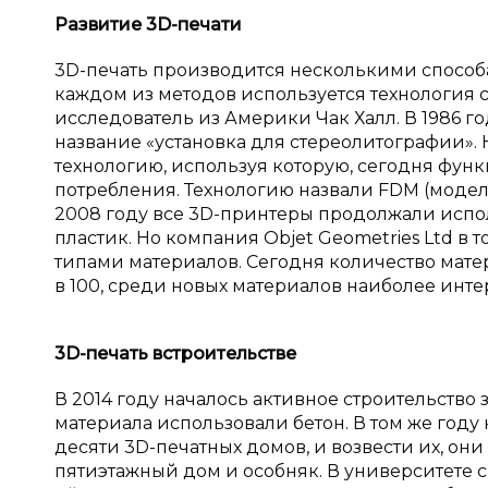
Развитие 3
D
-печати
3D-печать производится несколькими способа
каждом из методов используется технология 
исследователь из Америки Чак Халл. В 1986 г
название «установка для стереолитографии». 
технологию, используя которую, сегодня фун
потребления. Технологию назвали FDM (моде
2008 году все 3D-принтеры продолжали испол
пластик. Но компания Objet Geometries Ltd в
типами материалов. Сегодня количество мате
в 100, среди новых материалов наиболее инт
3
D
-печать в
строительстве
В 2014 году началось активное строительство
материала использовали бетон. В том же год
десяти 3D-печатных домов, и возвести их, он
пятиэтажный дом и особняк. В университете 