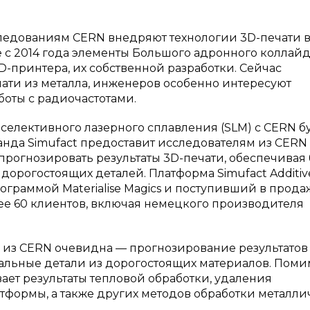
ледованиям CERN внедряют технологии 3D-печати 
е с 2014 года элементы Большого адронного коллай
-принтера, их собственной разработки. Сейчас
ати из металла, инженеров особенно интересуют
оты с радиочастотами.
 селективного лазерного сплавления (SLM) с CERN б
манда Simufact предоставит исследователям из CERN
рогнозировать результаты 3D-печати, обеспечивая
орогостоящих деталей. Платформа Simufact Additiv
граммой Materialise Magics и поступивший в прода
ее 60 клиентов, включая немецкого производителя
 из CERN очевидна — прогнозирование результатов
деальные детали из дорогостоящих материалов. Поми
вает результаты тепловой обработки, удаления
формы, а также других методов обработки металли