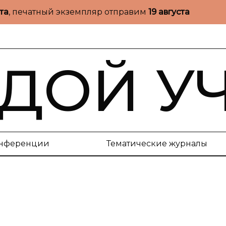
ста
, печатный экземпляр отправим
19 августа
ДОЙ У
нференции
Тематические журналы