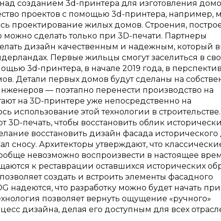
у над созданием 3d-принтера для изготовления домо
ство проектов с помощью 3d-принтера, например, м
сь проектирование жилых домов. Строения, постро
 можно сделать только при 3D-печати. Партнеры
делать дизайн качественным и надежным, который в
ерландах. Первые жильцы смогут заселиться в св
щью 3d-принтера, в начале 2019 года, в перспекти
ов. Детали первых домов будут сделаны на собств
инженеров — поэтапно перенести производство на
ают на 3D-принтере уже непосредственно на
ось использование этой технологии в строительстве.
т 3D-печать, чтобы восстановить облик историческ
елание восстановить дизайн фасада исторического
ал сносу. Архитекторы утверждают, что классически
ообще невозможно воспроизвести в настоящее врем
щаются к реставрации оставшихся исторических обр
позволяет создать и встроить элементы фасадного
DG надеются, что разработку можно будет начать пр
 Технология позволяет вернуть ощущение «ручного»
есс дизайна, делая его доступным для всех отрасл