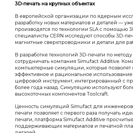
3
D
-печать на крупных объектах
В европейской организации по ядерным исс
разработку новых материалов и деталей — уж
производятся по технологии SLA с помощью 3D
специалисты CERN исследуют способы 3D-печ
магнитные сверхпроводники и детали для раб
В разработке технологий 3D-печати по методу
сотрудничать компания Simufact Additive. Ко
компьютерные симуляции, которые позволят п
эффективное и рациональное использование д
цифровой инструмент, интегрированный с про
более года назад. Симуляцию используют бол
высокоточных компонентов Toolcraft.
Ценность симуляций Simufact для инженеров
печати позволяет с первого раза получать и
печати, платформа Simufact Additive просчиты
поддерживающих материалов и печатной плат
деталей.