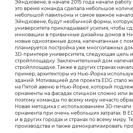
Эйндховене, в начале 2015 года начали работ
это время команда сделала небольшое количе
небольшой павильоны и самое важное начало
Эйндховене, будут необычной формы, которую
университета прикладывают усилия, чтобы с
инновации в привычные дизайны домов в Нид
новые одноэтажные дома, напечатанные с помо
планируется постройка уже многоэтажных дом
3D-принтере университета, следующая цель 
стройплощадку. Заключительный дом напечат
стройплощадке. Также в других странах начал
пример, архитекторы из Нью-Йорка использую
зданий. Мотивацией для проекта EDG стало ж
на Пятой авеню в Нью-Йорке, который подлеж
орнаменты на фасадах слишком сложно или в
поэтому команды по всему миру нечасто обра
Новая методика с использованием 3D-печати 
орнамента при очень небольших затратах. В E
и в других городах и странах по всему миру.
производства и также демократизировать проц