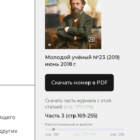
Молодой учёный №23 (209)
июнь 2018 г.
Скачать номер в PDF
Скачать часть журнала с этой
статьей
(стр.
177-179
)
:
Часть 3
(стр.169-255)
дящего
Расположение в файле:
других
стр.
169
стр.
177-179
стр.
255