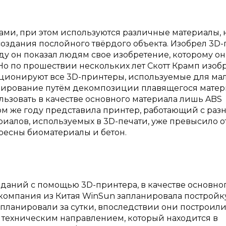
ми, при этом используются различные материалы, 
создания послойного твёрдого объекта. Изобрел 3D-
оду он показал людям свое изобретение, которому он
Но по прошествии нескольких лет Скотт Крамп изоб
кционируют все 3D-принтеры, используемые для ма
лирование путём декомпозиции плавящегося матери
ьзовать в качестве основного материала лишь ABS
 том же году представила принтер, работающий с ра
риалов, используемых в 3D-печати, уже превысило о
ересны биоматериалы и бетон.
 зданий с помощью 3D-принтера, в качестве основно
у компания из Китая WinSun запланировала постройк
и планировали за сутки, впоследствии они построил
с техническим направлением, который находится в