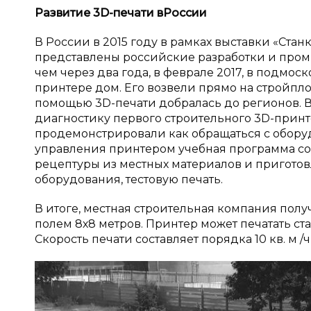
Развитие 3
D
-печати в
России
В России в 2015 году в рамках выставки «Ст
представлены российские разработки и про
чем через два года, в феврале 2017, в подмо
принтере дом. Его возвели прямо на стройпло
помощью 3D-печати добралась до регионов. 
диагностику первого строительного 3D-прин
продемонстрировали как обращаться с обор
управления принтером учебная программа со
рецептуры из местных материалов и приготов
оборудования, тестовую печать.
В итоге, местная строительная компания пол
полем 8х8 метров. Принтер может печатать ст
Скорость печати составляет порядка 10 кв. м /