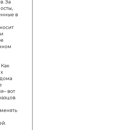
в. За
осты,
енные в
носит
ои
ве
енном
 Как
их
 дома
е
я– вот
азцов.
именять
ей.