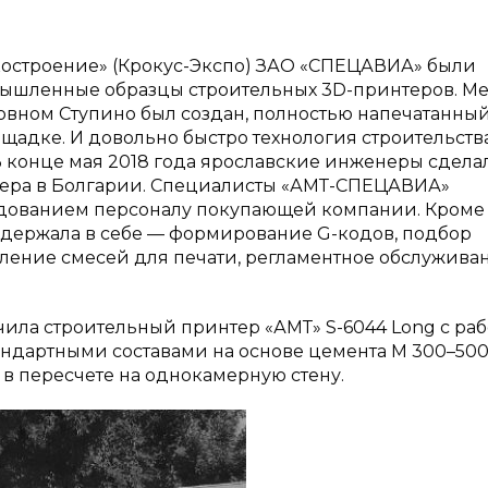
анкостроение» (Крокус-Экспо) ЗАО «СПЕЦАВИА» были
мышленные образцы строительных 3D-принтеров. М
сковном Ступино был создан, полностью напечатанный
щадке. И довольно быстро технология строительства
В конце мая 2018 года ярославские инженеры сдела
тера в Болгарии. Специалисты «АМТ-СПЕЦАВИА»
удованием персоналу покупающей компании. Кроме
держала в себе — формирование G-кодов, подбор
ление смесей для печати, регламентное обслужива
учила строительный принтер «АМТ» S-6044 Long с ра
андартными составами на основе цемента М 300–500
ч в пересчете на однокамерную стену.