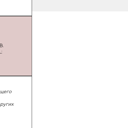
В.
:
ящего
ругих