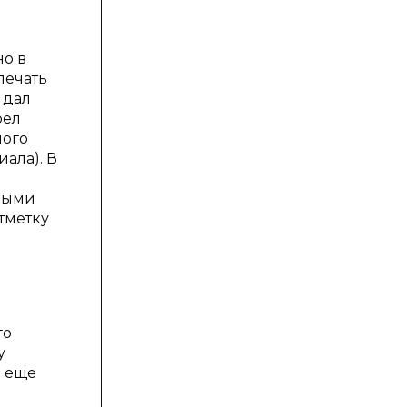
но в
печать
 дал
рел
лого
ала). В
зными
тметку
го
у
и еще