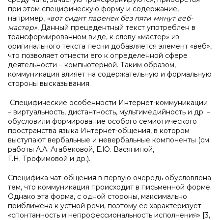
при этом специфическую форму и содержание,
например,
«вот сидит паренек без пяти минут веб-
мастер».
Данный прецедентный текст употреблен в
трансформированном виде, к слову «мастер» из
оригинального текста песни добавляется элемент «веб»,
что позволяет отнести его к определенной сфере
деятельности – компьютерной. Таким образом,
коммуникация влияет на содержательную и формальную
стороны высказывания.
Специфические особенности Интернет-коммуникации
– виртуальность, дистантность, мультимедийность и др. –
обусловили формирование особого семиотического
пространства языка Интернет-общения, в котором
выступают вербальные и невербальные компоненты (см.
работы А.А. Атабековой, Е.Ю. Васяниной,
Г.Н. Трофимовой и др.).
Специфика чат-общения в первую очередь обусловлена
тем, что коммуникация происходит в письменной форме.
Однако эта форма, с одной стороны, максимально
приближена к устной речи, поэтому ее характеризует
«спонтанность и непрофессиональность исполнения» [3,