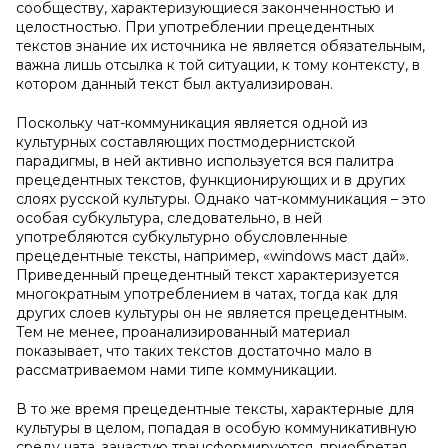
сообществу, характеризующиеся законченностью и
целостностью. При употреблении прецедентных
текстов знание их источника не является обязательным,
важна лишь отсылка к той ситуации, к тому контексту, в
котором данный текст был актуализирован.
Поскольку чат-коммуникация является одной из
культурных составляющих постмодернистской
парадигмы, в ней активно используется вся палитра
прецедентных текстов, функционирующих и в других
слоях русской культуры. Однако чат-коммуникация – это
особая субкультура, следовательно, в ней
употребляются субкультурно обусловленные
прецедентные тексты, например, «windows маст дай».
Приведенный прецедентный текст характеризуется
многократным употреблением в чатах, тогда как для
других слоев культуры он не является прецедентным.
Тем не менее, проанализированный материал
показывает, что таких текстов достаточно мало в
рассматриваемом нами типе коммуникации.
В то же время прецедентные тексты, характерные для
культуры в целом, попадая в особую коммуникативную
среду чата, зачастую трансформируются, приобретая