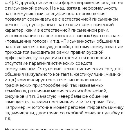
с. 4]. С другой, письменная форма выражения роднит ее
с письменной речью. На наш взгляд, неформальность
чат-коммуникации, специфичность воплощения
позволяет сравнивать ее с естественной письменной
речью. Так, пунктуация в чате носит семантический
характер, как и в естественной письменной речи,
использование в слове только заглавных букв означает
«повышение голоса» и т.д. «Письменность» общения в
чатах является «вынужденной», поэтому коммуникантам
приходится выходить за рамки правил русской
орфографии, пунктуации и стремиться восполнить
отсутствие паралингвистических средств
коммуникации. Отсутствие нелингвистических средств
общения (визуального контакта, жестикуляции, мимики
и т.д.) компенсируется за счет использования
графических приспособлений, так называемых
«смайлов», различных мимических изображений,
рисунков и т.п. Зачастую невербальное общение
замещается знаками препинания или литерами. Так,
например, многоточие может репрезентировать мимику
задумчивости, двоеточие со скобкой означает улыбку и
т.д.
Некоторые современные исследователи