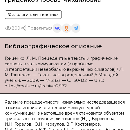
Филология, лингвистика
800
Поделиться
Библиографическое описание
Гриценко, Л. М. Прецедентные тексты и графические
символы в чат-коммуникации (к проблеме
интерпретации невербально выраженных символов) / Л.
М. Гриценко. — Текст : непосредственный // Молодой
ученый. — 2009. — № 2 (2). — С. 130-132. — URL:
https://moluch.ru/archive/2/172.
Явление прецедентности, изначально исследовавшееся
в психолингвистике и теории межкультурной
коммуникации, в настоящее время становится объектом
пристального внимания лингвистов (Н.Д. Бурвикова,
И.Н. Горелов, Ю.Н. Караулов, В.Г. Костомаров,
М.А. Савенкова, К.Ф. Седов, Г.Г. Слышкин и т.д.). Впервые