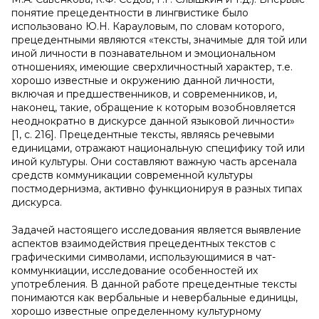
понятие прецедентности в лингвистике было
использовано Ю.Н. Карауловым, по словам которого,
прецедентными являются «тексты, значимые для той или
иной личности в познавательном и эмоциональном
отношениях, имеющие сверхличностный характер, т.е.
хорошо известные и окружению данной личности,
включая и предшественников, и современников, и,
наконец, такие, обращение к которым возобновляется
неоднократно в дискурсе данной языковой личности»
[1, c. 216]. Прецедентные тексты, являясь речевыми
единицами, отражают национальную специфику той или
иной культуры. Они составляют важную часть арсенала
средств коммуникации современной культуры
постмодернизма, активно функционируя в разных типах
дискурса.
Задачей настоящего исследования является выявление
аспектов взаимодействия прецедентных текстов с
графическими символами, использующимися в чат-
коммункиации, исследование особенностей их
употребления. В данной работе прецедентные тексты
понимаются как вербальные и невербальные единицы,
хорошо известные определенному культурному