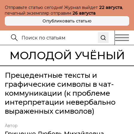
Отправьте статью сегодня! Журнал выйдет
22 августа
,
печатный экземпляр отправим
26 августа
Опубликовать статью
МОЛОДОЙ УЧЁНЫЙ
Прецедентные тексты и
графические символы в чат-
коммуникации (к проблеме
интерпретации невербально
выраженных символов)
Автор
Гриценко Любовь Михайловна