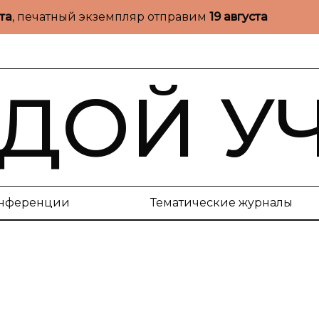
ста
, печатный экземпляр отправим
19 августа
ДОЙ У
нференции
Тематические журналы