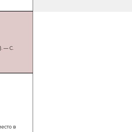
. — С.
есто в