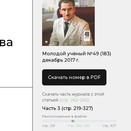
ва
Молодой учёный №49 (183)
декабрь 2017 г.
Скачать номер в PDF
Скачать часть журнала с этой
статьей
(стр.
262-265
)
:
Часть 3
(стр. 219-327)
Расположение в файле:
стр.
219
стр.
262-265
стр.
327