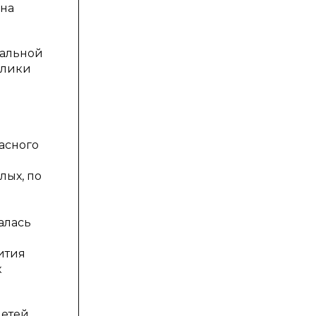
 на
иальной
блики
асного
лых, по
алась
ития
к
детей