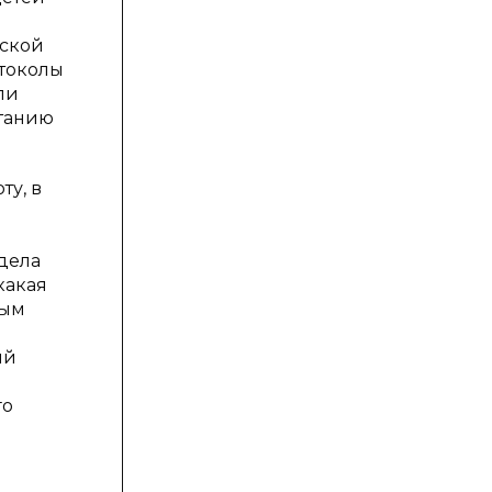
дской
отоколы
ли
танию
у, в
дела
какая
ным
ий
го