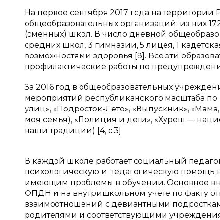
На первое сентября 2017 года на территории
общеобразовательных организаций: из них 17
(сменных) школ. В число дневной общеобразов
средних школ, 3 гимназии, 5 лицея, 1 кадетс
возможностями здоровья [8]. Все эти образо
профилактические работы по предупрежден
За 2016 год в общеобразовательных учрежден
мероприятий республиканского масштаба по 
улиц», «Подросток-Лето», «Выпускник», «Мама,
моя семья), «Полиция и дети», «Хуреш — нац
наши традиции) [4, с.3]
В каждой школе работает социальный педагог
психологическую и педагогическую помощь 
имеющим проблемы в обучении. Основное вним
ОПДН и на внутришкольном учете по факту о
взаимоотношений с девиантными подросткам
родителями и соответствующими учреждения