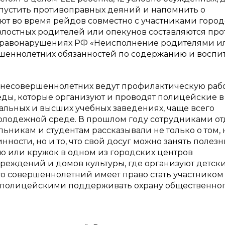
опустить противоправных деяний и напомнить о
яют во время рейдов совместно с участниками горо
злостных родителей или опекунов составляются пр
х правонарушениях РФ «Неисполнение родителями и
еннолетних обязанностей по содержанию и воспи
 несовершеннолетних ведут профилактическую работ
еды, которые организуют и проводят полицейские в
альных и высших учебных заведениях, чаще всего
олодежной среде. В прошлом году сотрудниками от
льникам и студентам рассказывали не только о том, 
нности, но и то, что свой досуг можно занять полез
ю или кружок в одном из городских центров
реждений и домов культуры, где организуют детск
 что совершеннолетний имеет право стать участником
 полицейскими поддерживать охрану общественно