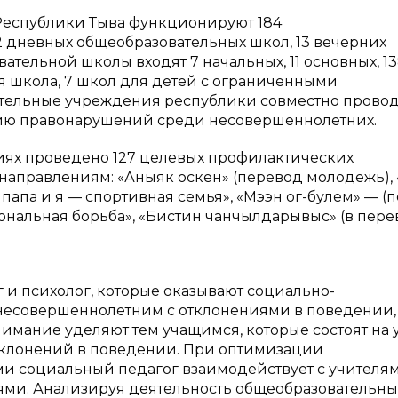
 Республики Тыва функционируют 184
2 дневных общеобразовательных школ, 13 вечерних
ательной школы входят 7 начальных, 11 основных, 1
кая школа, 7 школ для детей с ограниченными
вательные учреждения республики совместно прово
ию правонарушений среди несовершеннолетних.
иях проведено 127 целевых профилактических
направлениям: «Аныяк оскен» (перевод молодежь),
 папа и я — спортивная семья», «Мээн ог-булем» — (
иональная борьба», «Бистин чанчылдарывыс» (в пер
 и психолог, которые оказывают социально-
несовершеннолетним с отклонениями в поведении,
ание уделяют тем учащимся, которые состоят на у
тклонений в поведении. При оптимизации
и социальный педагог взаимодействует с учителям
ми. Анализируя деятельность общеобразовательны