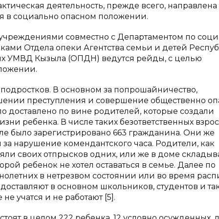
актическая деятельность, прежде всего, направлена
я в социально опасном положении.
 учреждениями совместно с Департаментом по соц
ками Отдела опеки Агентства семьи и детей Респу
х УМВД Кызыла (ОПДН) ведутся рейды, с целью
ложении.
 подростков. В основном за попрошайничество,
шении преступления и совершение общественно оп
ло доставлено по вине родителей, которые создали
зни ребенка. В числе таких безответственных взрос
е было зарегистрировано 663 гражданина. Они же
ы за нарушение комендантского часа. Родители, как
ляли своих отпрысков одних, или же в доме складыв
орой ребенок не хотел оставаться в семье. Далее по
нолетних в нетрезвом состоянии или во время расп
доставляют в основном школьников, студентов и та
е учатся и не работают [5].
оят в целом 222 ребенка, 12 условно осужденных, 