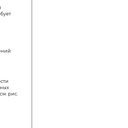
я
бует
ений
ости
нных
м. рис.