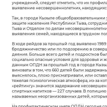
учреждений, следует отметить, что их профил
выявление несовершеннолетних, находящихс
Так, в городе Кызыле общеобразовательными
защите населения Республики Тыва, сотрудни
Тыва и Отделом по делам несовершеннолетни
выявления семей, находящиеся в трудном по
В ходе рейдов за прошлый год выявлено 1989
бродяжничество или по подозрению в совер
деяния. Больше всего детей и подростков бы
социально опасные условия для здоровья и жи
данным ОПДН за прошлый год в городе Кызыл
виноваты в том, что 660 детей были задержан
выяснялось, плохо присматривали, или остав
тяжелая психологическая атмосфера, из-за кот
«рейтингу» значится задержание несовершен
спиртных напитков — 227 случаев. В полицию 
называемых неорганизованных детей, которые н
На профилактическом учете ОПДН сегодня сост