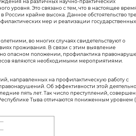
суждения на различных научно-практических
 уровня. Это связано с тем, что в настоящее врем
 России крайне высока. Данное обстоятельство тре
филактических мер и реализации государственных
етними, во многих случаях свидетельствуют о
виях проживания. В связи с этим выявление
ьно опасном положении, профилактика правонаруш
ресов являются необходимыми мероприятиями.
ий, направленных на профилактическую работу с
равонарушений. Об эффективности этой деятельн
следние пять лет. Так число преступлений, соверше
еспублике Тыва отличаются пониженным уровнем (с