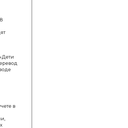
38
дят
 «Дети
перевод
еводе
чете в
и,
х