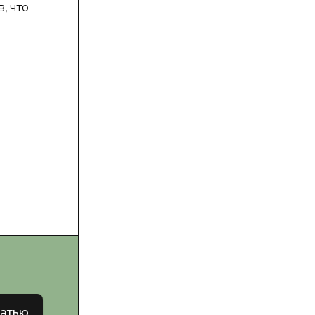
, что
татью