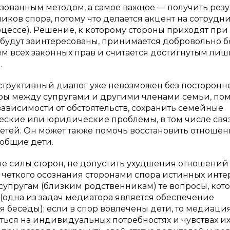
ванным методом, а самое важное — получить резул
иков спора, потому что делается акцент на сотрудн
роцессе). Решение, к которому стороны приходят при
будут заинтересованы, принимается добровольно б
 всех законных прав и считается достигнутым лишь
.
структивный диалог уже невозможен без посторонн
ры между супругами и другими членами семьи, по
 зависимости от обстоятельств, сохранить семейные
еские или юридические проблемы, в том числе свя
етей. Он может также помочь восстановить отношен
 общие дети.
е силы сторон, не допустить ухудшения отношений
ет четкого осознания сторонами спора истинных инте
 супругам (близким родственникам) те вопросы, кот
(одна из задач медиатора является обеспечение
 беседы); если в спор вовлечены дети, то медиаци
ться на индивидуальных потребностях и чувствах и