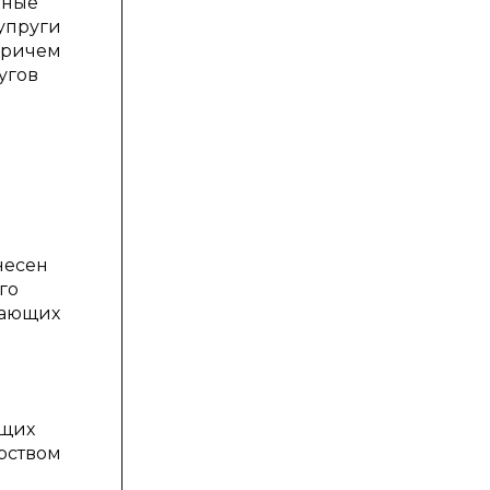
вные
супруги
причем
угов
несен
го
ешающих
ущих
рством