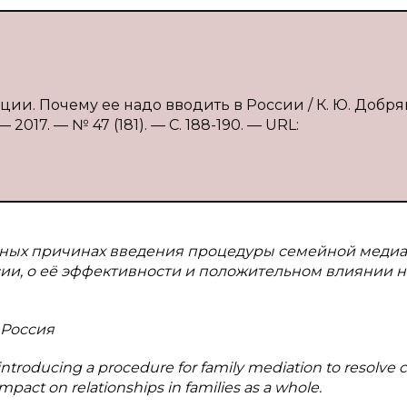
ии. Почему ее надо вводить в России / К. Ю. Добря
017. — № 47 (181). — С. 188-190. — URL:
ивных причинах введения процедуры семейной меди
ии, о её эффективности и положительном влиянии н
 Россия
 introducing a procedure for family mediation to resolve c
 impact on relationships in families as a whole.