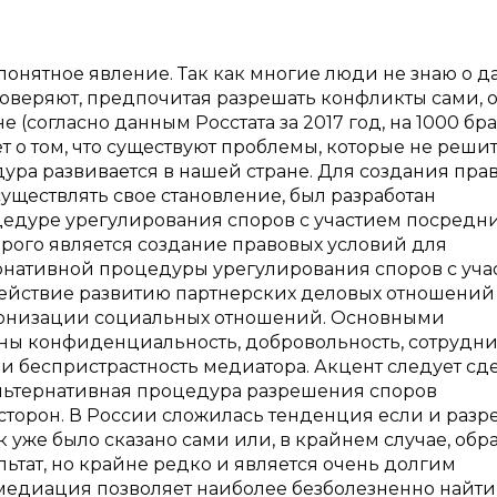
понятное явление. Так как многие люди не знаю о 
у доверяют, предпочитая разрешать конфликты сами, 
 (согласно данным Росстата за 2017 год, на 1000 бр
т о том, что существуют проблемы, которые не решит
ура развивается в нашей стране. Для создания пра
существлять свое становление, был разработан
едуре урегулирования споров с участием посредн
рого является создание правовых условий для
нативной процедуры урегулирования споров с уча
действие развитию партнерских деловых отношений
монизации социальных отношений. Основными
 конфиденциальность, добровольность, сотрудни
 и беспристрастность медиатора. Акцент следует сде
альтернативная процедура разрешения споров
торон. В России сложилась тенденция если и разр
к уже было сказано сами или, в крайнем случае, обр
льтат, но крайне редко и является очень долгим
 медиация позволяет наиболее безболезненно найти