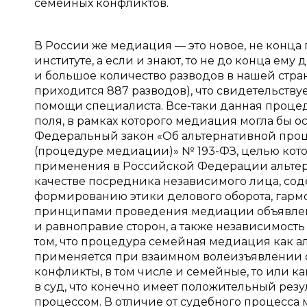
семейных конфликтов.
В России же медиация — это новое, не конца 
институте, а если и знают, то не до конца ем
и большое количество разводов в нашей стране
приходится 887 разводов), что свидетельствуе
помощи специалиста. Все-таки данная процед
поля, в рамках которого медиация могла бы о
Федеральный закон «Об альтернативной проц
(процедуре медиации)» № 193-ФЗ, целью кото
применения в Российской Федерации альтер
качестве посредника независимого лица, со
формированию этики делового оборота, гар
принципами проведения медиации объявлены
и равноправие сторон, а также независимость
том, что процедура семейная медиация как 
применяется при взаимном волеизъявлении с
конфликты, в том числе и семейные, то или ка
в суд, что конечно имеет положительный резу
процессом. В отличие от судебного процесса