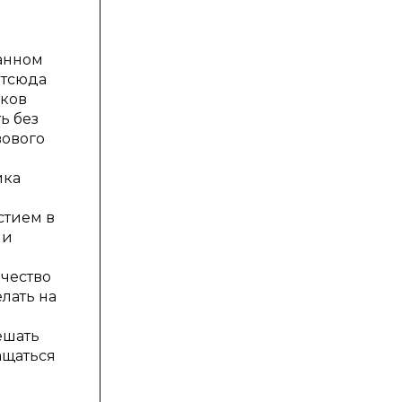
данном
отсюда
аков
ь без
вового
ика
стием в
 и
чество
лать на
ешать
ащаться