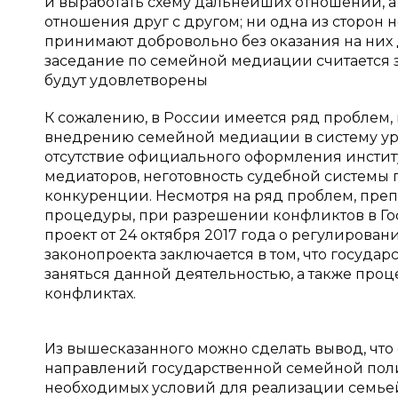
и выработать схему дальнейших отношений, а
отношения друг с другом; ни одна из сторон 
принимают добровольно без оказания на них 
заседание по семейной медиации считается з
будут удовлетворены
К сожалению, в России имеется ряд проблем,
внедрению семейной медиации в систему ур
отсутствие официального оформления инстит
медиаторов, неготовность судебной системы 
конкуренции. Несмотря на ряд проблем, пр
процедуры, при разрешении конфликтов в Г
проект от 24 октября 2017 года о регулиров
законопроекта заключается в том, что госуда
заняться данной деятельностью, а также пр
конфликтах.
Из вышесказанного можно сделать вывод, чт
направлений государственной семейной поли
необходимых условий для реализации семьей