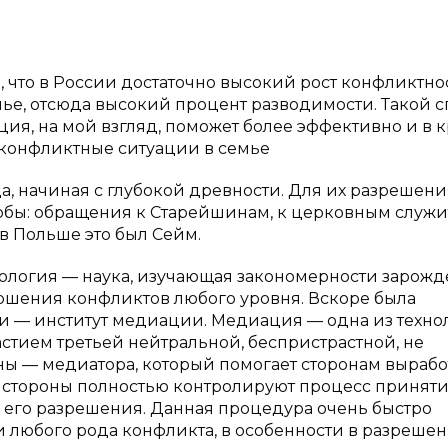
, что в России достаточно высокий рост конфликтнос
ье, отсюда высокий процент разводимости. Такой с
я, на мой взгляд, поможет более эффективно и в 
конфликтные ситуации в семье
, начиная с глубокой древности. Для их разрешени
обы: обращения к Старейшинам, к церковным служи
в Польше это был Сейм.
ктология — наука, изучающая закономерности зарожд
ршения конфликтов любого уровня. Вскоре была
ии — институт медиации. Медиация — одна из техно
стием третьей нейтральной, беспристрастной, не
ы — медиатора, который помогает сторонам вырабо
м стороны полностью контролируют процесс принят
 его разрешения. Данная процедура очень быстро
 любого рода конфликта, в особенности в разреше