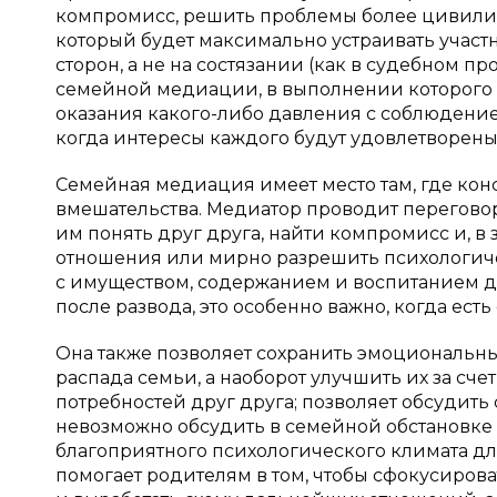
компромисс, решить проблемы более цивилизо
который будет максимально устраивать участн
сторон, а не на состязании (как в судебном п
семейной медиации, в выполнении которого 
оказания какого-либо давления с соблюдением
когда интересы каждого будут удовлетворены
Семейная медиация имеет место там, где кон
вмешательства. Медиатор проводит перегово
им понять друг друга, найти компромисс и, в
отношения или мирно разрешить психологич
с имуществом, содержанием и воспитанием д
после развода, это особенно важно, когда есть
Она также позволяет сохранить эмоциональны
распада семьи, а наоборот улучшить их за сч
потребностей друг друга; позволяет обсудить
невозможно обсудить в семейной обстановке 
благоприятного психологического климата для
помогает родителям в том, чтобы сфокусирова