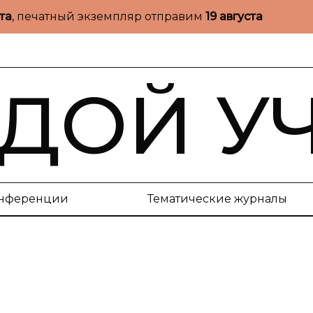
ста
, печатный экземпляр отправим
19 августа
ДОЙ У
нференции
Тематические журналы