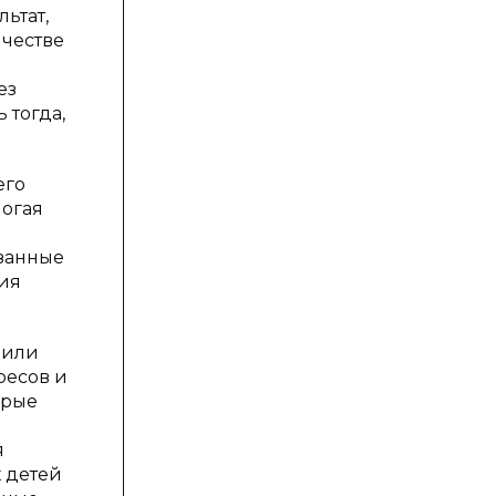
ьтат,
ичестве
ез
 тогда,
его
могая
занные
ия
 или
ресов и
орые
я
х детей