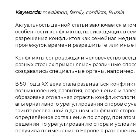
Keywords:
mediation, family, conflicts, Russia
Актуальность данной статьи заключается в том
особенности конфликтов, происходящих в сем
разрешения конфликтов как семейная медиаци
промежуток времени разрешить те или иные 
Конфликты сопровождали человечество всегда
разных странах применялись различные спос
создавались специальные органы, например, 
В 50 годы XX века стала развиваться конфли
возникновения, развития, разрешения и заве
образована отдельная отрасль конфликтолог
альтернативного урегулирования споров с уча
заинтересованной в данном конфликте сторон
определённое соглашение по спору, при это
решения по урегулированию спора и условия
получила применение в Европе в разрешении