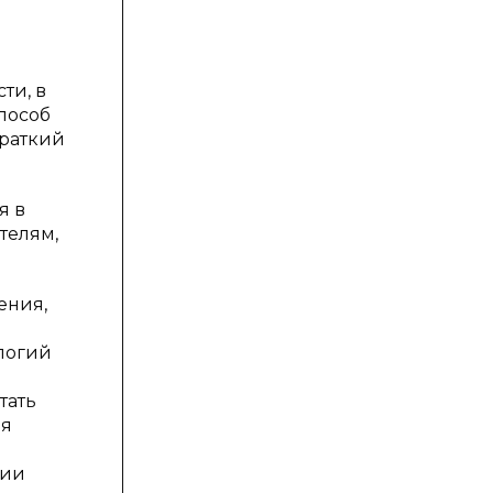
ти, в
пособ
краткий
я в
телям,
ения,
логий
тать
ия
нии