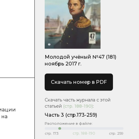
Молодой учёный №47 (181)
ноябрь 2017 г.
Скачать номер в PDF
Скачать часть журнала с этой
статьей
(стр.
188-190
)
:
диации
Часть 3
(стр.173-259)
 на
Расположение в файле:
стр.
173
стр.
188-190
стр.
259