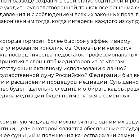
 при разводе сохранить свой статус родителей и ро
не уходит неудовлетворенной, так как все решения 
давления и с соблюдением всех их законных прав; 
аконченным тогда, когда интересы каждого из супр
 которые тормозят более быстрому эффективному
егулирования конфликтов. Основными являются
ута посредничества, недостаток профессиональных
принятия в свой штаб медиаторов из-за угрозы
епятствующий активному использованию данной
осударственной думу Российской Федерации был в
ании и расширении процедуры медиации. Суть данно
рство будет тщательно следить и отбирать кадры, р
оцедура медиации будет применяться в семейных
о семейную медиацию можно считать одним их вед
тики, целью которой является обеспечение госуда
 ее функций и повышения качества жизни семьи.