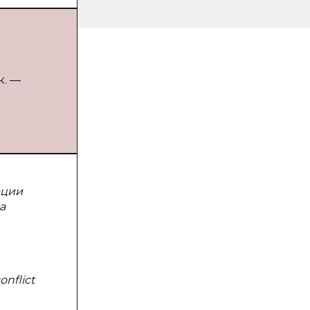
к. —
ации
а
onflict