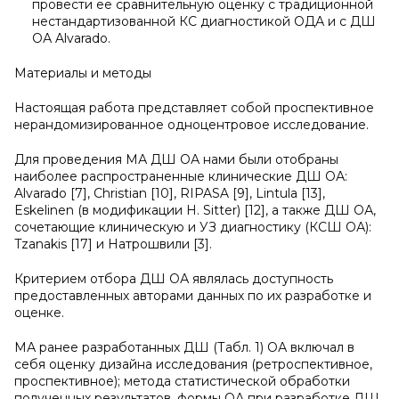
провести её сравнительную оценку с традиционной
нестандартизованной КС диагностикой ОДА и с ДШ
ОА Alvarado.
Материалы и методы
Настоящая работа представляет собой проспективное
нерандомизированное одноцентровое исследование.
Для проведения МА ДШ ОА нами были отобраны
наиболее распространенные клинические ДШ ОА:
Alvarado [7], Christian [10], RIPASA [9], Lintula [13],
Eskelinen (в модификации H. Sitter) [12], а также ДШ ОА,
сочетающие клиническую и УЗ диагностику (КСШ ОА):
Tzanakis [17] и Натрошвили [3].
Критерием отбора ДШ ОА являлась доступность
предоставленных авторами данных по их разработке и
оценке.
МА ранее разработанных ДШ (Табл. 1) ОА включал в
себя оценку дизайна исследования (ретроспективное,
проспективное); метода статистической обработки
полученных результатов, формы ОА при разработке ДШ