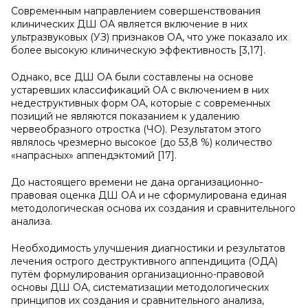
Современным направлением совершенствования
клинических ДШ ОА является включение в них
ультразвуковых (УЗ) признаков ОА, что уже показало их
более высокую клиническую эффективность [3,17].
Однако, все ДШ ОА были составлены на основе
устаревших классификаций ОА с включением в них
недеструктивных форм ОА, которые с современных
позиций не являются показанием к удалению
червеобразного отростка (ЧО). Результатом этого
являлось чрезмерно высокое (до 53,8 %) количество
«напрасных» аппендэктомий [17].
До настоящего времени не дана организационно-
правовая оценка ДШ ОА и не сформулирована единая
методологическая основа их создания и сравнительного
анализа.
Необходимость улучшения диагностики и результатов
лечения острого деструктивного аппендицита (ОДА)
путём формулирования организационно-правовой
основы ДШ ОА, систематизации методологических
принципов их создания и сравнительного анализа,