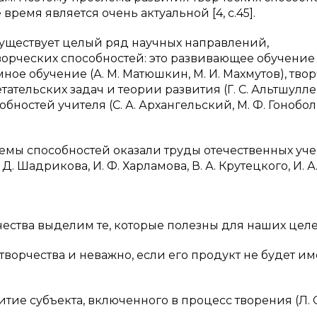
ремя является очень актуальной [4, c.45].
существует целый ряд научных направлений,
ческих способностей: это развивающее обучение (
емное обучение (А. М. Матюшкин, М. И. Махмутов), тво
тельских задач и теории развития (Г. С. Альтшуллер
ностей учителя (С. А. Архангельский, М. Ф. Гонобол
мы способностей оказали труды отечественных уче
 Д. Шадрикова, И. Ф. Харламова, В. А. Крутецкого, И. А
чества выделим те, которые полезны для наших целе
творчества и неважно, если его продукт не будет им
тие субъекта, включенного в процесс творения (Л. С