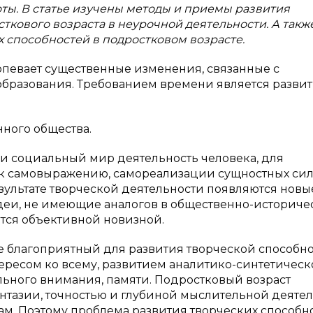
ты. В статье изучены методы и приемы развития
кового возраста в неурочной деятельности. А такж
 способностей в подростковом возрасте.
рпевает существенные изменения, связанные с
бразования. Требованием времени является разви
ного общества.
и социальный мир деятельность человека, для
 к самовыражению, самореализации сущностных сил,
езультате творческой деятельности появляются новы
деи, не имеющие аналогов в общественно-историче
ются объективной новизной.
е благоприятный для развития творческой способно
есом ко всему, развитием аналитико-синтетическ
ного внимания, памяти. Подростковый возраст
нтазии, точностью и глубиной мыслительной деятел
. Поэтому проблема развития творческих способн