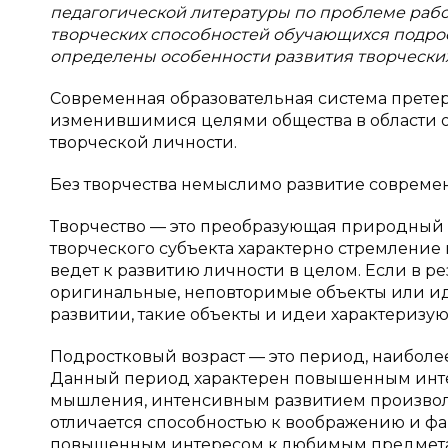
педагогической литературы по проблеме рабо
творческих способностей обучающихся подрост
определены особенности развития творческих
Cовременная образовательная система прете
изменившимися целями общества в области о
творческой личности.
Без творчества немыслимо развитие современ
Творчество — это преобразующая природный 
творческого субъекта характерно стремление
ведет к развитию личности в целом. Если в р
оригинальные, неповторимые объекты или и
развитии, такие объекты и идеи характеризу
Подростковый возраст — это период, наиболе
Данный период характерен повышенным интер
мышления, интенсивным развитием произволь
отличается способностью к воображению и фа
повышенным интересом к любимым предметам