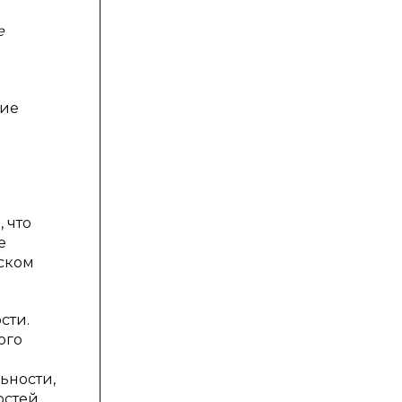
е
тие
 что
е
ском
сти.
ого
ьности,
остей