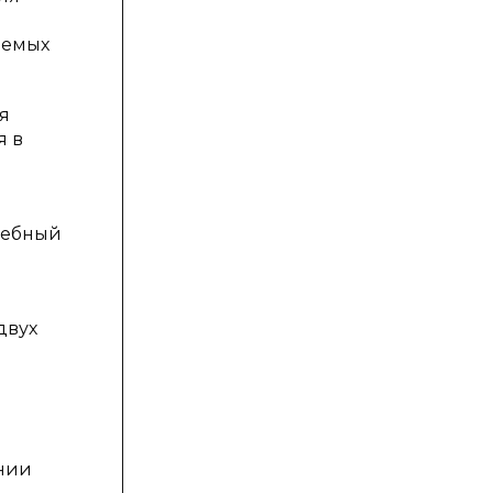
аемых
я
я в
шебный
двух
ении