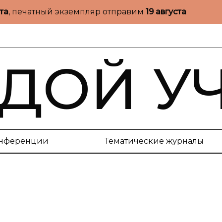
ста
, печатный экземпляр отправим
19 августа
ДОЙ У
нференции
Тематические журналы