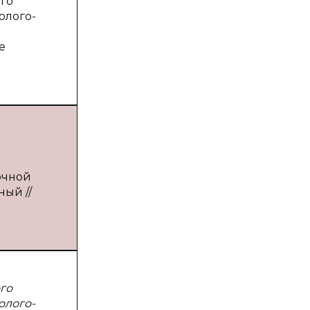
го
олого-
е
очной
ный //
го
олого-