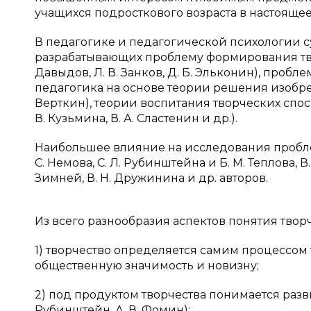
учащихся подросткового возраста в настоящее в
В педагогике и педагогической психологии 
разрабатывающих проблему формирования твор
Давыдов, Л. В. Занков, Д. Б. Эльконин), пробл
педагогика на основе теории решения изобрета
Верткин), теории воспитания творческих способ
В. Кузьмина, В. А. Сластенин и др.).
Наибольшее влияние на исследования пробле
С. Немова, С. Л. Рубинштейна и Б. М. Теплова, В.
Зимней, В. Н. Дружинина и др. авторов.
Из всего разнообразия аспектов понятия твор
1) творчество определяется самим процессом 
общественную значимость и новизну;
2) под продуктом творчества понимается разви
Рубинштейн, А. В. Фомин);