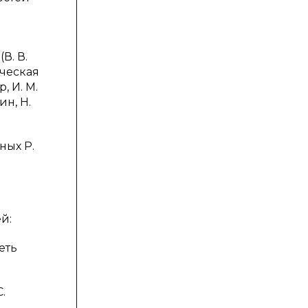
В. В.
рческая
, И. М.
ин, Н.
ных Р.
.
й:
еть
.