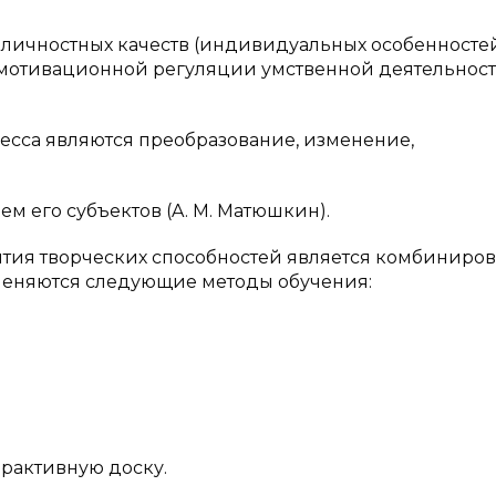
от личностных качеств (индивидуальных особенностей
 мотивационной регуляции умственной деятельности)
есса являются преобразование, изменение,
м его субъектов (A. M. Матюшкин).
ия творческих способностей является комбиниро
применяются следующие методы обучения:
ерактивную доску.