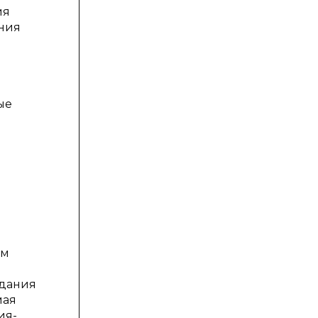
ия
ения
ые
ем
адания
мая
ия-