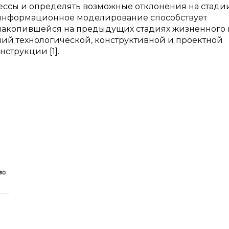
ессы и определять возможные отклонения на стади
 информационное моделирование способствует
накопившейся на предыдущих стадиях жизненного 
й технологической, конструктивной и проектной
струкции [1].