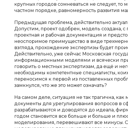
крупных городов сомневаться не следует, то 
частном порядке, равномерность развития ма
Предыдущая проблема, действительно актуаль
Допустим, проект одобрен, модель создана,
проектная и рабочая документация и предсто
неоспоримое преимущество в виде трехмерног
взгляда, прохождение экспертизы будет проис
Действительно, уже сейчас Московская госуда
информационными моделями и всячески прив
говорить о местных экспертизам, да ещё и н
необходимы компетентные специалисты, коих 
переносимся к первой из поставленных пробле
замкнулся, что же это может означать?
На самом деле, ситуация не так трагична, как
документы для урегулирования вопросов в 
разрабатываются и доводятся до идеала, фирм
годом становится все больше и больше и плю
моделирования, перевешивают все минусы. С