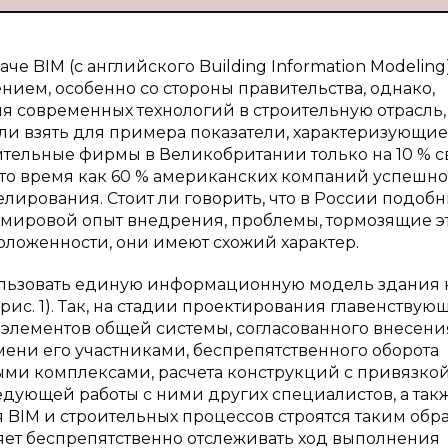
BIM (с английского Building Information Modeling)
ием, особенно со стороны правительства, однако,
я современных технологий в строительную отрасль,
сли взять для примера показатели, характеризующие
оительные фирмы в Великобритании только на 10 % с
в то время как 60 % американских компаний успешно
рования. Стоит ли говорить, что в России подоб
л мировой опыт внедрения, проблемы, тормозящие э
ложенности, они имеют схожий характер.
пользовать единую информационную модель здания 
ис. 1). Так, на стадии проектирования главенству
лементов общей системы, согласованного внесени
ени его участниками, беспрепятственного оборота
и комплексами, расчета конструкций с привязко
едующей работы с ними других специалистов, а так
 BIM и строительных процессов строятся таким обра
ет беспрепятственно отслеживать ход выполнения