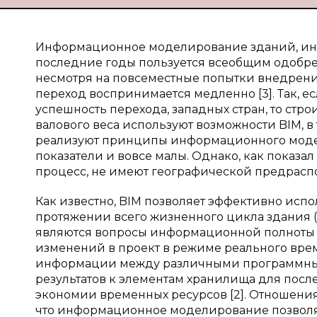
Информационное моделирование зданий, иначе 
последние годы пользуется всеобщим одобрен
несмотря на повсеместные попытки внедрени
переход воспринимается медленно [3]. Так, е
успешность перехода, западных стран, то стр
валового веса используют возможности BIM, 
реализуют принципы информационного модели
показатели и вовсе малы. Однако, как показа
процесс, не имеют географической предраспо
Как известно, BIM позволяет эффективно ис
протяжении всего жизненного цикла здания (р
являются вопросы информационной полноты э
изменений в проект в режиме реального врем
информации между различными программным
результатов к элементам хранилища для посл
экономии временных ресурсов [2]. Отношения
что информационное моделирование позволя