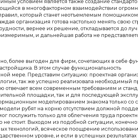
димым условием является также создание стандарто
чающийся в многофакторном взаимодействии огромн
х правил, который станет неотъемлемым помощником
аждая организация готова настолько менять свою ст
рудности, вернее их решение, откладывается до лу
есоизмеримым, и дальнейшая работа не представляет
енно, более выгоден для фирм, сочетающих в себе ф
застройщика. В этом случае функциональность
ой мере. Представим ситуацию: проектная органи
ологии, так же успешно реализовала необходимый п
 отвечает всем современным требованиям и станд
оительной площадки, так и для последующей экспл
формационным моделированием знакома только со 
 модели рубят на корню отсутствием должной подд
ог послужить только для облегчения труда проект
о не стоит. Выходом из подобной ситуации, конечно
х технологий, всяческое поощрение использовани
сударственном уровне, и если в успешных результатах