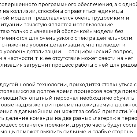
совершенного программного обеспечения, а с одно
 на коллизии, способны справляться единицы
обной модели представляется очень трудоемким и
ситуации зачастую является использование
таю только с «внешней оболочкой» модели без
именяются для очень узкого спектра деятельности.
ь снижение уровня детализации, что приведет к
о уровень детализации — специфический вопрос,
астности, т. к. ее отсутствие может свести на нет
лизация затруднит процесс работы с ней для рядо
другой новой технологии, приходится столкнуться с
тоявшихся за долгое время процессов всегда прив
 имеющийся опытный персонал необходимо обучить
овые кадры же при приеме на ожидаемую должнос
нения в дальнейшем он может за собой привести. У
ть деление команды на два разных «лагеря»: в перв
роцесс останется прежним, другую часть будут соста
помощь поможет выявить сильные и слабые стороны