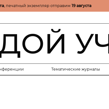
ста
, печатный экземпляр отправим
19 августа
ДОЙ У
нференции
Тематические журналы