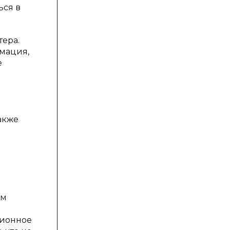
ься в
тера.
мация,
е
акже
ым
ционное