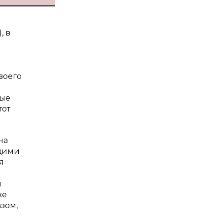
, в
воего
ные
тот
на
ющими
я
й
же
зом,