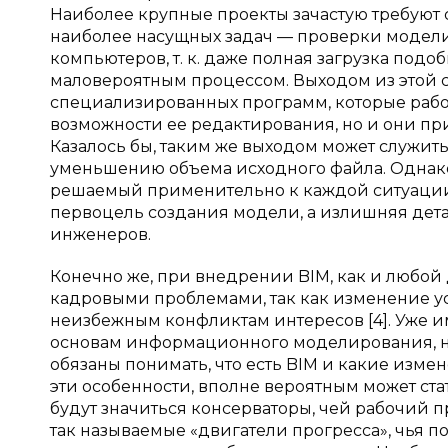
Наиболее крупные проекты зачастую требуют 
наиболее насущных задач — проверки модели
компьютеров, т. к. даже полная загрузка под
маловероятным процессом. Выходом из этой 
специализированных программ, которые рабо
возможности ее редактирования, но и они пр
Казалось бы, таким же выходом может служит
уменьшению объема исходного файла. Однак
решаемый применительно к каждой ситуации в ч
первоцель создания модели, а излишняя дета
инженеров.
Конечно же, при внедрении BIM, как и любой 
кадровыми проблемами, так как изменение ус
неизбежным конфликтам интересов [4]. Уже
основам информационного моделирования, н
обязаны понимать, что есть BIM и какие изме
эти особенности, вполне вероятным может ста
будут значиться консерваторы, чей рабочий п
так называемые «двигатели прогресса», чья 