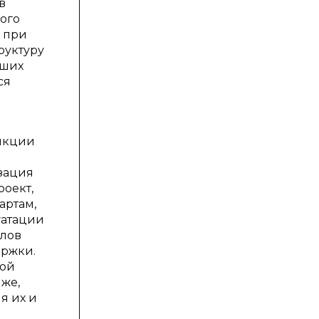
в
ого
 при
руктуру
чших
ся
ункции
зация
роект,
артам,
уатации
слов
ержки.
ной
 же,
я их и