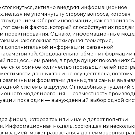
о столкнуться, активно внедряя информационное
 нельзя не упомянуть ту сторону вопроса, которая
затруднением. Оборот информации, как говорилось 
, тот самый фактор, который способствует их прод
ем проектирования. Однако, информационные моде
акими как: сложная трехмерная геометрия,
ем дополнительной информации, связанной
 параметрикой. Следовательно, обмен информации
ый процесс, чем ранее, в предыдущих поколениях С
меется огромное количество производителей прог
местимости данных так и не осуществлена, поэтому
 различными форматами данных, тем самым вызыв
з одной системы в другую. От подобных упущений с
ционного моделирования — совместность произво
итуации пока один — вынужденный выбор одной си
ая фирма, которая так или иначе делает попытки
 Информационная модель, состоящая из нескольк
лизацией, может разрастаться до неимоверных раз