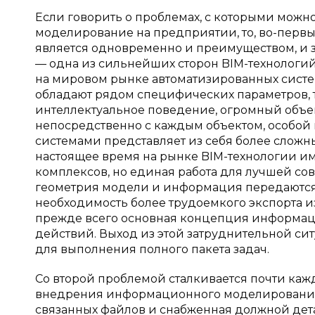
Если говорить о проблемах, с которыми можн
моделирование на предприятии, то, во-первых,
является одновременно и преимуществом, и 
— одна из сильнейших сторон BIM-технологий
на мировом рынке автоматизированных сист
обладают рядом специфических параметров, т
интеллектуальное поведение, огромный объ
непосредственно с каждым объектом, особой
системами представляет из себя более сложн
настоящее время на рынке BIM-технологии и
комплексов, но единая работа для лучшей сов
геометрия модели и информация передаются
необходимость более трудоемкого экспорта и
прежде всего основная концепция информа
действий. Выход из этой затруднительной с
для выполнения полного пакета задач.
Со второй проблемой сталкивается почти кажд
внедрения информационного моделирования.
связанных файлов и снабженная должной дета