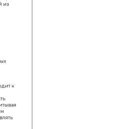
й из
вых
одит к
ть
читывая
ом
влять