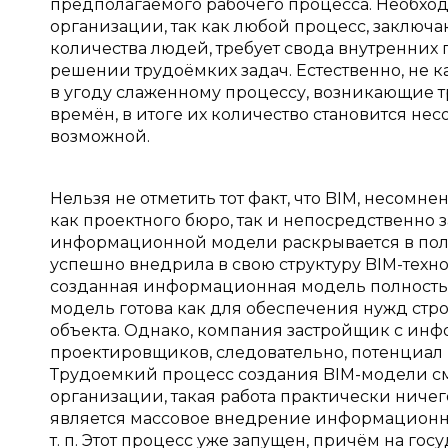
предполагаемого рабочего процесса. Необхо
организации, так как любой процесс, заклю
количества людей, требует свода внутренни
решении трудоёмких задач. Естественно, не к
в угоду слаженному процессу, возникающие т
времён, в итоге их количество становится н
возможной.
Нельзя не отметить тот факт, что BIM, несомн
как проектного бюро, так и непосредственно 
информационной модели раскрывается в полн
успешно внедрила в свою структуру BIM-техн
созданная информационная модель полностью
модель готова как для обеспечения нужд стр
объекта. Однако, компания застройщик с ин
проектировщиков, следовательно, потенциал
Трудоемкий процесс создания BIM-модели см
организации, такая работа практически ничег
является массовое внедрение информационны
т. п. Этот процесс уже запущен, причём на го