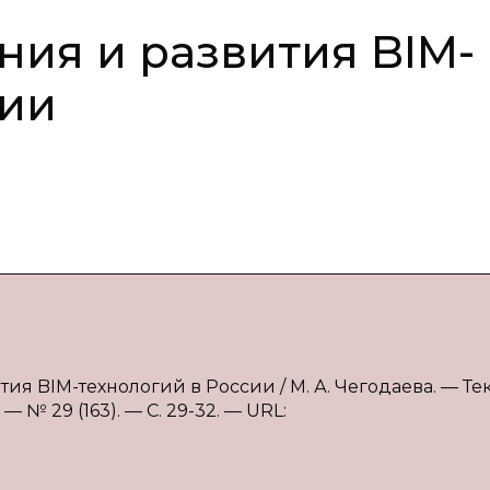
ния и развития BIM-
сии
ия BIM-технологий в России / М. А. Чегодаева. — Текс
 № 29 (163). — С. 29-32. — URL: