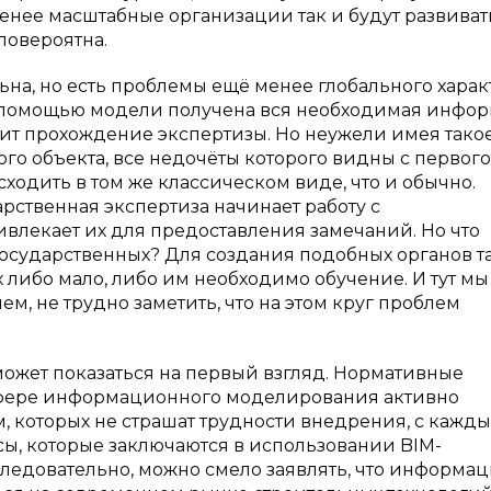
менее масштабные организации так и будут развиват
ловероятна.
на, но есть проблемы ещё менее глобального харак
 с помощью модели получена вся необходимая инфор
ит прохождение экспертизы. Но неужели имея тако
о объекта, все недочёты которого видны с первого
ходить в том же классическом виде, что и обычно.
рственная экспертиза начинает работу с
лекает их для предоставления замечаний. Но что
егосударственных? Для создания подобных органов т
либо мало, либо им необходимо обучение. И тут мы
м, не трудно заметить, что на этом круг проблем
 может показаться на первый взгляд. Нормативные
сфере информационного моделирования активно
, которых не страшат трудности внедрения, с кажд
сы, которые заключаются в использовании BIM-
ледовательно, можно смело заявлять, что информа