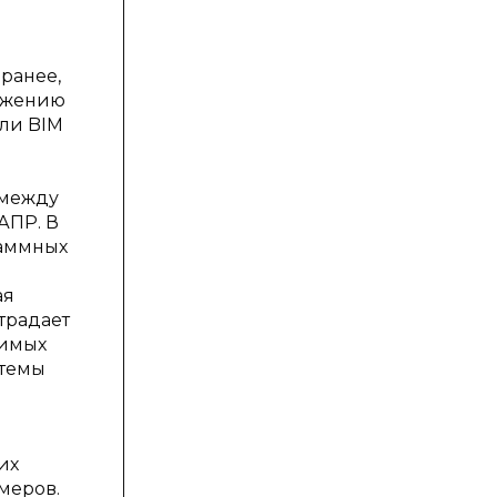
ранее,
вижению
ли BIM
 между
АПР. В
раммных
ая
традает
димых
стемы
их
меров.