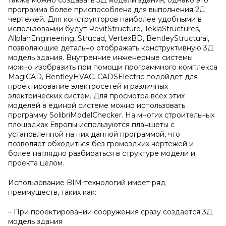
также можно создавать 3Д модели здания, однако это
программа более приспособлена для выполнения 2Д
чертежей. Для конструкторов наиболее удобными в
использовании будут RevitStructure, TeklaStructures,
AllplanEngineering, Strucad, VertexBD, BentleyStructural,
позволяющие детально отображать конструктивную 3Д
модель здания. Внутренние инженерные системы
можно изобразить при помощи программного комплекса
MagiCAD, BentleyHVAC. CADSElectric подойдет для
проектирование электросетей и различных
электрических систем. Для просмотра всех этих
моделей в единой системе можно использовать
программу SolibriModelChecker. На многих строительных
площадках Европы используются планшеты с
установленной на них данной программой, что
позволяет обходиться без громоздких чертежей и
более наглядно разбираться в структуре модели и
проекта целом.
Использование BIM-технологий имеет ряд
преимуществ, таких как:
– При проектировании сооружения сразу создается 3Д
модель здания