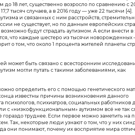
 до 18 лет, существенно возросло по сравнению с 2
7,7 тысяч случаев, а в 2016 году — уже 22 тысячи [4].
аутизма и связанных с ним расстройств, стремительн
ссии не существует, но по данным европейских стра
озможно будут страдать аутизмом. А если внести в 
ится, что каждые шестеро из тысячи новорожденных
орит о том, что около 1 процента жителей планеты ст
дей может быть связано с всесторонним исследован
аутизм могли путать с такими заболеваниями, как
можно определить его с помощью генетического ма
 до конца известны причины возникновения данного
а психологов, психиатров, социальных работников 
если с «низкофункциональным» аутизмом всё не так с
ё гораздо труднее. Если первое можно заметить на 
ем. Так, некоторые люди узнают о том, что у них си
огда они понимают, почему их восприятие мира отли