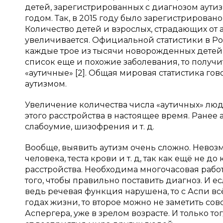
детей, зарегистрированных с диагнозом аутизм
годом. Так, в 2015 году было зарегистрировано 1
Количество детей и взрослых, страдающих от 
увеличивается. Официальной статистики в Ро
каждые трое из тысячи новорожденных детей в
список еще и похожие заболевания, то получ
«аутичные» [2]. Общая мировая статистика гов
аутизмом.
Увеличение количества числа «аутичных» лю
этого расстройства в настоящее время. Ранее 
слабоумие, шизофрения и т. д.
Вообще, выявить аутизм очень сложно. Невоз
человека, теста крови и т. д, так как ещё не
расстройства. Необходима многочасовая работ
того, чтобы правильно поставить диагноз. И 
ведь речевая функция нарушена, то с Аспи вс
годах жизни, то второе можно не заметить совс
Аспергера, уже в зрелом возрасте. И только т