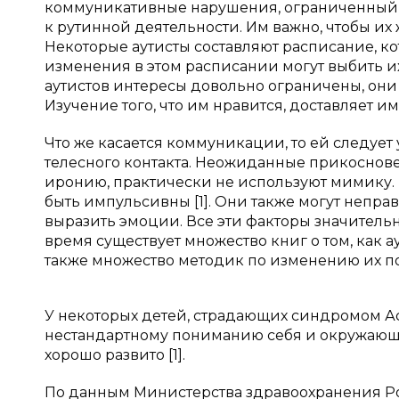
коммуникативные нарушения, ограниченный и 
к рутинной деятельности. Им важно, чтобы и
Некоторые аутисты составляют расписание, ко
изменения в этом расписании могут выбить их
аутистов интересы довольно ограничены, они у
Изучение того, что им нравится, доставляет 
Что же касается коммуникации, то ей следует
телесного контакта. Неожиданные прикоснове
иронию, практически не используют мимику. 
быть импульсивны [1]. Они также могут неправ
выразить эмоции. Все эти факторы значитель
время существует множество книг о том, как а
также множество методик по изменению их п
У некоторых детей, страдающих синдромом Ас
нестандартному пониманию себя и окружающи
хорошо развито [1].
По данным Министерства здравоохранения Ро