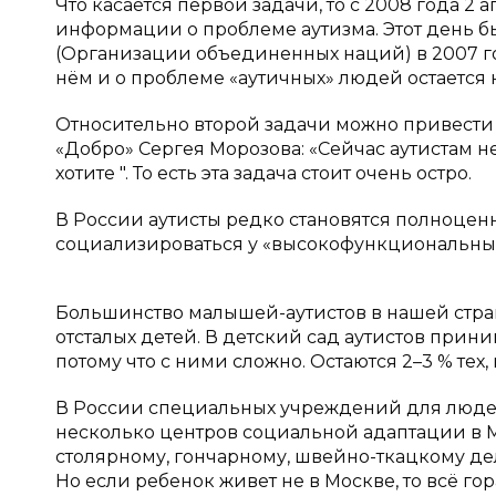
Что касается первой задачи, то с 2008 года 
информации о проблеме аутизма. Этот день 
(Организации объединенных наций) в 2007 год
нём и о проблеме «аутичных» людей остается 
Относительно второй задачи можно привести
«Добро» Сергея Морозова: «Сейчас аутистам н
хотите ". То есть эта задача стоит очень остро.
В России аутисты редко становятся полноцен
социализироваться у «высокофункциональных»
Большинство малышей-аутистов в нашей стране
отсталых детей. В детский сад аутистов прин
потому что с ними сложно. Остаются 2–3 % тех,
В России специальных учреждений для людей
несколько центров социальной адаптации в М
столярному, гончарному, швейно-ткацкому дел
Но если ребенок живет не в Москве, то всё г