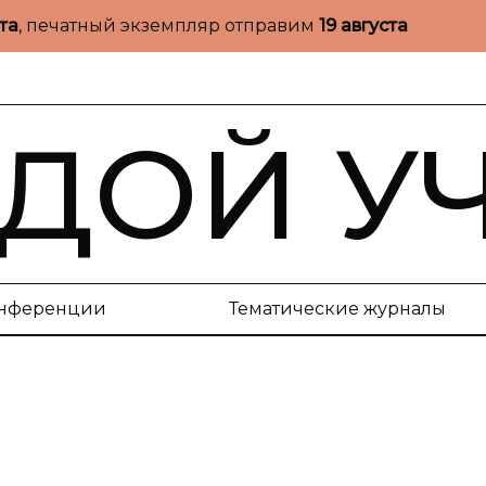
ста
, печатный экземпляр отправим
19 августа
ДОЙ У
нференции
Тематические журналы