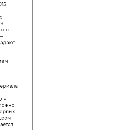
015
о
н,
этот
 —
радают
ием
териала
для
ложно,
первых
ндром
чается