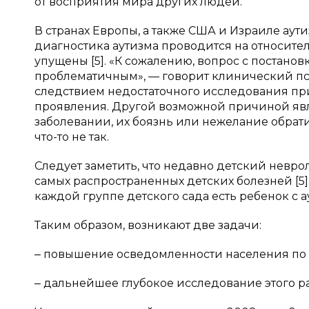
от восприятия мира других людей.
В странах Европы, а также США и Израиле аути
диагностика аутизма проводится на относите
упущены [5]. «К сожалению, вопрос с постанов
проблематичным», — говорит клинический пси
следствием недостаточного исследования при
проявления. Другой возможной причиной яв
заболевании, их боязнь или нежелание обратит
что-то не так.
Следует заметить, что недавно детский невр
самых распространенных детских болезней [5
каждой группе детского сада есть ребенок с а
Таким образом, возникают две задачи:
‒ повышение осведомленности населения по 
‒ дальнейшее глубокое исследование этого ра