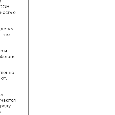
я
 ООН
ность о
 детям
— что
то и
ботать.
твенно
ют,
ет
учаются
реду.
е