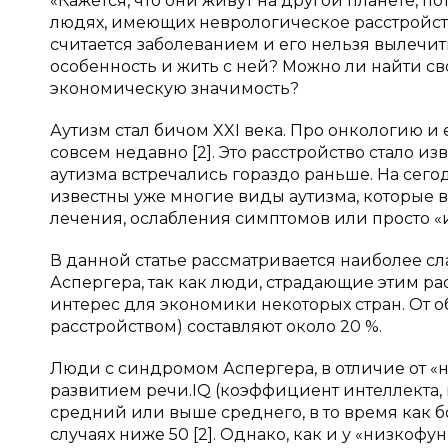
«Кажется, что они живут на другой планете, п
людях, имеющих неврологическое расстройств
считается заболеванием и его нельзя вылечить,
особенность и жить с ней? Можно ли найти св
экономическую значимость?
Аутизм стал бичом XXI века. Про онкологию и 
совсем недавно [2]. Это расстройство стало изв
аутизма встречались гораздо раньше. На сег
известны уже многие виды аутизма, которые 
лечения, ослабления симптомов или просто «
В данной статье рассматривается наиболее с
Аспергера, так как люди, страдающие этим ра
интерес для экономики некоторых стран. От о
расстройством) составляют около 20 %.
Люди с синдромом Аспергера, в отличие от «
развитием речи.IQ (коэффициент интеллекта, 
средний или выше среднего, в то время как б
случаях ниже 50 [2]. Однако, как и у «низкоф