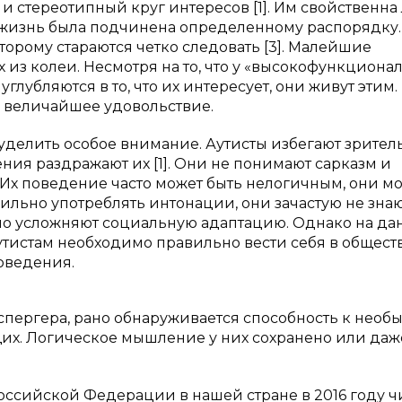
стереотипный круг интересов [1]. Им свойственна
х жизнь была подчинена определенному распорядку.
торому стараются четко следовать [3]. Малейшие
 из колеи. Несмотря на то, что у «высокофункциона
глубляются в то, что их интересует, они живут этим.
им величайшее удовольствие.
 уделить особое внимание. Аутисты избегают зрител
ния раздражают их [1]. Они не понимают сарказм и
Их поведение часто может быть нелогичным, они мо
ильно употреблять интонации, они зачастую не знаю
но усложняют социальную адаптацию. Однако на да
утистам необходимо правильно вести себя в обществ
оведения.
пергера, рано обнаруживается способность к необ
х. Логическое мышление у них сохранено или даж
ссийской Федерации в нашей стране в 2016 году ч