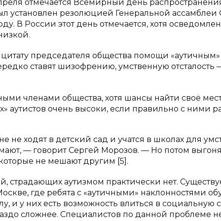
2 апреля отмечается Всемирный день распространени
был установлен резолюцией Генеральной ассамблеи
у. В России этот день отмечается, хотя осведомлен
низкой.
 цитату председателя общества помощи «аутичным»
ередко ставят шизофрению, умственную отсталость 
ными членами общества, хотя шансы найти своё мес
 аутистов очень высоки, если правильно с ними ра
 не ходят в детский сад и учатся в школах для умс
имают, — говорит Сергей Морозов. — Но потом выгоня
 которые не мешают другим [5].
, страдающих аутизмом практически нет. Существу
оскве, где ребята c «аутичными» наклонностями об
у, и у них есть возможность влиться в социальную с
ораздо сложнее. Специалистов по данной проблеме н