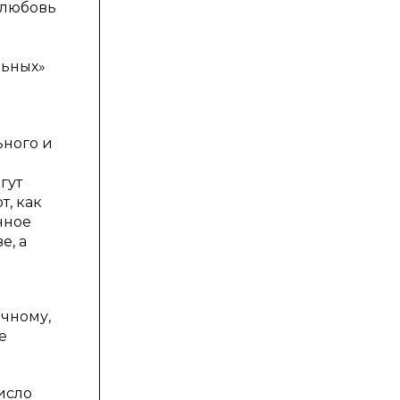
 любовь
льных»
ьного и
гут
т, как
нное
е, а
ычному,
е
исло