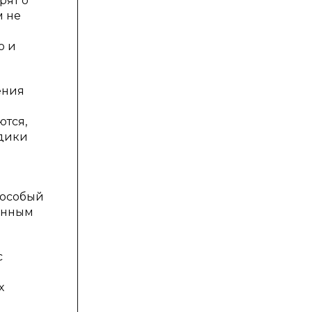
рят о
м не
ю и
ения
ются,
одики
 особый
данным
с
х