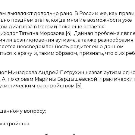
зм выявляют довольно рано. В России же, как прави
льно позднем этапе, когда многие возможности уже
кой диагноза в России пока ещё остается
холог Татьяна Морозова [4]. Данная проблема явля
чин возникновения аутизма, а также разнообразия 
ляется неосведомленность родителей о данном
ься к врачу и, таким образом, признать, что с их р
олог Минздрава Андрей Петрухин назвал аутизм одн
]. А, по словам Марины Бардышевской, практически 
утистическим расстройством [5].
данному вопросу;
сстройства.