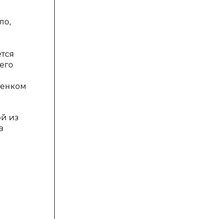
ло,
ется
его
ебенком
ой из
в