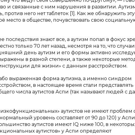
отому что ведут себя совершенно по-другому», — гово
о и связанные с ним нарушения в развитии. Аутиз
 против него нет таблеток [1]. Как же обнаружить эту
оё место в обществе, почувствовать свою социальну
ее последствия знают все, а аутизм попал в фокус зр
естно только 70 лет назад, несмотря на то, что случаи
одняшний день аутизм и его формы активно исследу
выражены в разной степени, а также некоторые мет
инструкции для жизни» с данным расстройством.
лабо выраженная форма аутизма, а именно синдром
сстройством, в настоящее время стали представлять
бщего числа аутистов Аспи (так называют людей с 
низкофункциональных» аутистов не имеют проблем 
нормальный уровень составляет от 90 до 120) у Аспи
ольшинство аутистов имеют IQ ниже 100, в некоторы
ункциональных аутистов» у Аспи определяют