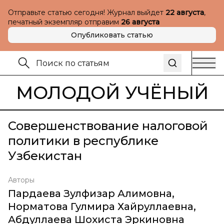
Отправьте статью сегодня! Журнал выйдет
22 августа
,
печатный экземпляр отправим
26 августа
Опубликовать статью
МОЛОДОЙ УЧЁНЫЙ
Совершенствование налоговой
политики в республике
Узбекистан
Авторы
Пардаева Зулфизар Алимовна
,
Норматова Гулмира Хайруллаевна
,
Абдуллаева Шохиста Эркиновна