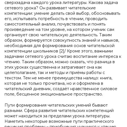
сверхзадача каждого урока литературы. Какова задача
сетевого урока? Он развивает читательские
компетенции: умение делать свой выбор, обосновывать
его, испытывать потребность в чтении, проводить
самостоятельный анализ, почувствовать и понять
произведение на том уровне, на котором ученик сам
организует свою читательскую деятельность. Таким
образом, формируется совокупность знаний и навыков,
необходимая для формирования основ читательской
компетенции школьников [2]/ Кроме этого, важными
задачами сетевого урока считаю воспитание интереса к
чтению. Таким образом, можно сказать, что разница в
этих уроках существенна и затрагивает она как
целеполагание, так и методы и приёмы работы с
текстом. Тем не менее преимущества налицо: книга,
которая не только прочитана, но и оформлена в
читательский дневник, создаёт нравственное силовое
поле, бесценное эмоциональное пространство.
Пути формирования читательских умений бывают
разными. Сфера развития читательских компетенций
может находиться за пределами урока литературы.
Наметить некоторые возможные пути практического
решения проблемы – приобщения учащихся к чтению