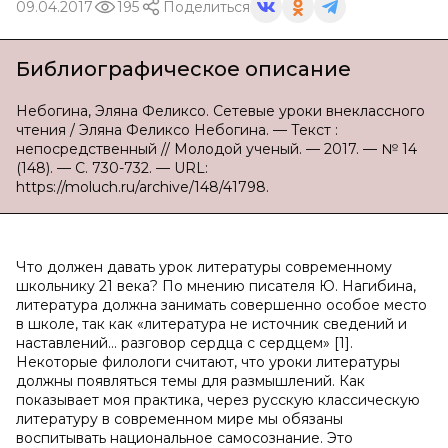
09.04.2017
195
Поделиться
Библиографическое описание
Небогина, Эляна Феликсо. Сетевые уроки внеклассного
чтения / Эляна Феликсо Небогина. — Текст :
непосредственный // Молодой ученый. — 2017. — № 14
(148). — С. 730-732. — URL:
https://moluch.ru/archive/148/41798.
Что должен давать урок литературы современному
школьнику 21 века? По мнению писателя Ю. Нагибина,
литература должна занимать совершенно особое место
в школе, так как «литература не источник сведений и
наставлений… разговор сердца с сердцем» [1].
Некоторые филологи считают, что уроки литературы
должны появляться темы для размышлений. Как
показывает моя практика, через русскую классическую
литературу в современном мире мы обязаны
воспитывать национальное самосознание. Это