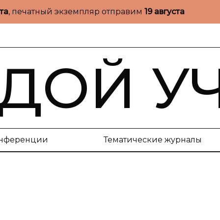
ста
, печатный экземпляр отправим
19 августа
ДОЙ У
нференции
Тематические журналы