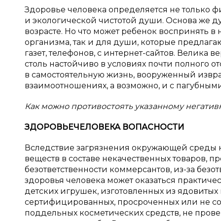
Здоровье человека определяется не только 
и экологической чистотой души. Основа же ду
возрасте. Но что может ребенок воспринять в
организма, так и для души, которые предлагаю
газет, телефонов, с интернет-сайтов. Велика ве
столь настойчиво в условиях почти полного о
в самостоятельную жизнь, вооруженный извр
взаимоотношениях, а возможно, и с пагубным
Как можно противостоять указанному негати
ЗДОРОВЬЕ
ЧЕЛОВЕКА В
ОПАСНОСТИ
Вследствие загрязнения окружающей среды 
веществ в составе некачественных товаров, п
безответственности коммерсантов, из-за без
здоровья человека может оказаться практичес
детских игрушек, изготовленных из ядовитых
сертифицированных, просроченных или не соо
поддельных косметических средств, не про