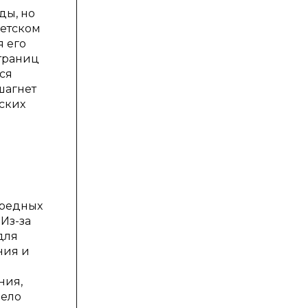
ды, но
детском
я его
страниц
тся
шагнет
ских
вредных
Из-за
для
ния и
ния,
рело