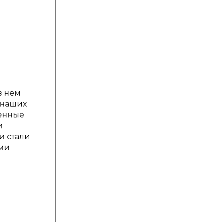
в нем
 наших
венные
и
и стали
ыми