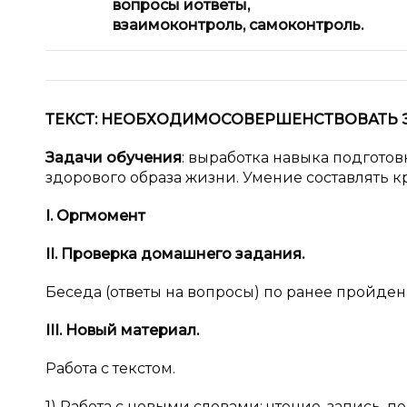
вопросы и
ответы,
взаимоконтроль, самоконтроль.
ТЕКСТ:
НЕОБХОДИМО
СОВЕРШЕНСТВОВАТЬ 
Задачи обучения
: выработка навыка подгот
здорового образа жизни. Умение составлять к
I
. Оргмомент
II
. Проверка домашнего задания.
Беседа (ответы на вопросы) по ранее пройде
III
. Новый материал.
Работа с текстом.
1) Работа с новыми словами: чтение, запись, 