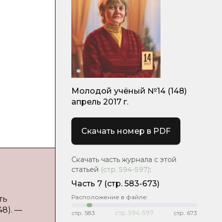
Молодой учёный №14 (148)
апрель 2017 г.
Скачать номер в PDF
Скачать часть журнала с этой
статьей
(стр.
594-597
)
:
Часть 7
(cтр. 583-673)
Расположение в файле:
ть
48). —
стр.
583
стр.
594-597
стр.
673