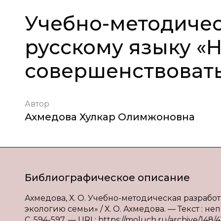
Учебно-методичес
русскому языку «
совершенствовать
Автор
Ахмедова Хулкар Олимжоновна
Библиографическое описание
Ахмедова, Х. О. Учебно-методическая разраб
экологию семьи» / Х. О. Ахмедова. — Текст : не
С. 594-597. — URL: https://moluch.ru/archive/148/4