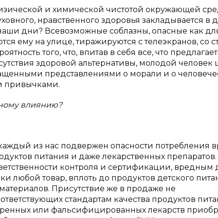
физической и химической чистотой окружающей сре
ховного, нравственного здоровья закладывается в 
 наши дни? Всевозможные соблазны, опасные как дл
тся ему на улице, тиражируются с телеэкранов, со 
роятность того, что, впитав в себя все, что предлагае
тсутствия здоровой альтернативы, молодой человек 
ащенными представлениями о морали и о человече
и привычками.
вному влиянию?
каждый из нас подвержен опасности потребления 
родуктов питания и даже лекарственных препаратов. 
ответственности контроля и сертификации, вредным 
ки любой товар, вплоть до продуктов детского пита
 материалов. Присутствие же в продаже не
тветствующих стандартам качества продуктов пита
веренных или фальсифицированных лекарств приоб