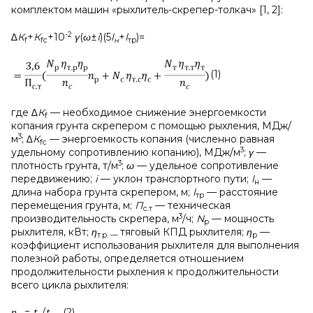
комплектом машин «рыхлитель-скрепер-толкач» [1, 2]:
-2
∆
К
+
К
+10
γ
(
ω
±
i
)(5
l
+
l
)=
f
fс
н
тр
(1)
где
∆К
— необходимое снижение энергоемкости
f
копания грунта скрепером с помощью рыхления, МДж/
3
м
;
∆К
— энергоемкость копания (численно равная
f
с
3
удельному сопротивлению копанию), МДж/м
;
γ
—
3
плотность грунта, т/м
;
ω
— удельное сопротивление
передвижению;
i
— уклон транспортного пути;
l
—
н
длина набора грунта скрепером, м;
l
— расстояние
тр
перемещения грунта, м;
П
— техническая
с.т
3
производительность скрепера, м
/ч;
N
— мощность
р
рыхлителя, кВт;
η
тяговый КПД рыхлителя;
η
—
т.р.
—
р
коэффициент использования рыхлителя для выполнения
полезной работы, определяется отношением
продолжительности рыхления к продолжительности
всего цикла рыхлителя:
η
=
t
/
t
,(2)