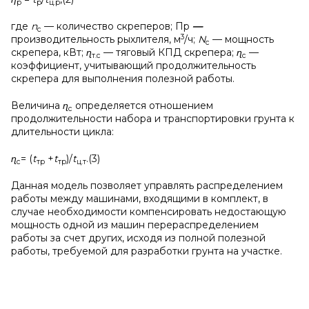
р
р
ц.р
где
n
— количество скреперов; Пр
—
с
3
производительность рыхлителя, м
/ч;
N
— мощность
с
скрепера, кВт;
ɳ
— тяговый КПД скрепера;
ɳ
—
т.с
с
коэффициент, учитывающий продолжительность
скрепера для выполнения полезной работы.
Величина
ɳ
определяется отношением
с
продолжительности набора и транспортировки грунта к
длительности цикла:
ɳ
=
(
t
+
t
)/
t
.(3)
с
тр
тр
ц.т
Данная модель позволяет управлять распределением
работы между машинами, входящими в комплект, в
случае необходимости компенсировать недостающую
мощность одной из машин перераспределением
работы за счет других, исходя из полной полезной
работы, требуемой для разработки грунта на участке.