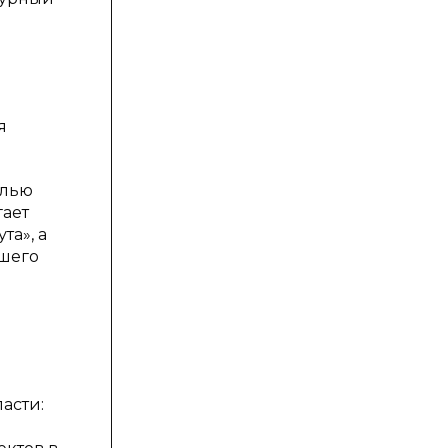
я
елью
гает
та», а
вшего
асти: