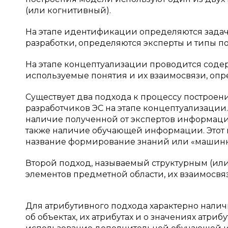
(или когнитивный).
На этапе идентификации определяются задач
разработки, определяются эксперты и типы по
На этапе концептуализации проводится соде
используемые понятия и их взаимосвязи, опред
Существует два подхода к процессу построен
разработчиков ЭС на этапе концептуализаци
наличие полученной от экспертов информации 
также наличие обучающей информации. Этот 
название формирование знаний или «машинное
Второй подход, называемый структурным (ил
элементов предметной области, их взаимосвязе
Для атрибутивного подхода характерно нали
об объектах, их атрибутах и о значениях атри