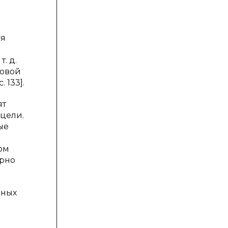
ся
. д.
ловой
 133].
ят
цели.
ые
ом
ерно
нных