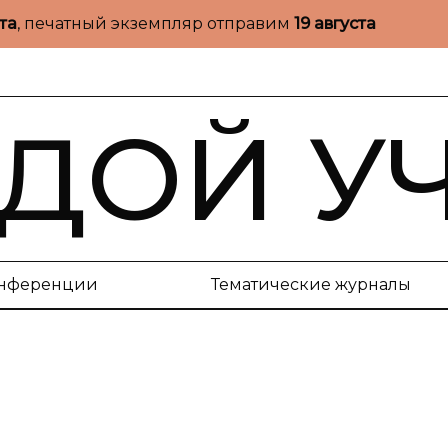
ста
, печатный экземпляр отправим
19 августа
ДОЙ У
нференции
Тематические журналы