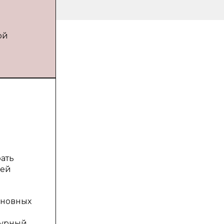
ой
рать
лей
сновных
турный