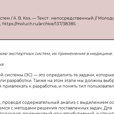
стем / А. В. Кох. — Текст : непосредственный // Молод
 https://moluch.ru/archive/137/38385.
нию экспертных систем, их применения в медицине.
на
й системы (ЭС) — это определить те задачи, которые
ели разработки. Также на этом этапе мы должны выб
 привлекать к разработке, и понять тип пользовате
, проводя содержательный анализ с выделением о
яемся с методами решения поставленных задач. Для
подходов: признаковый или атрибутивный, и струк