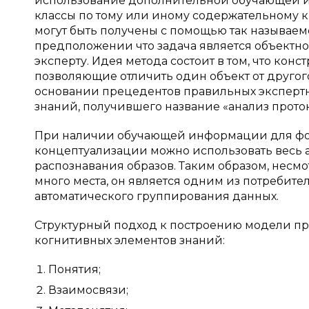
использование дополнительной обучающей и
классы по тому или иному содержательному к
могут быть получены с помощью так называем
предположении что задача является объектн
эксперту. Идея метода состоит в том, что кон
позволяющие отличить один объект от друго
основании прецедентов правильных эксперт
знаний, получившего название «анализ протокол
При наличии обучающей информации для фо
концептуализации можно использовать весь а
распознавания образов. Таким образом, несмот
много места, он является одним из потребите
автоматического группирования данных.
Структурный подход к построению модели п
когнитивных элементов знаний:
Понятия;
Взаимосвязи;