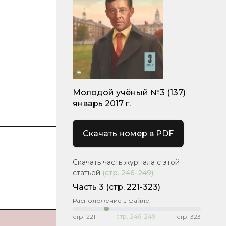
Молодой учёный №3 (137)
январь 2017 г.
Скачать номер в PDF
Скачать часть журнала с этой
статьей
(стр.
246-249
)
:
.
Часть 3
(cтр. 221-323)
Расположение в файле:
стр.
221
стр.
246-249
стр.
323