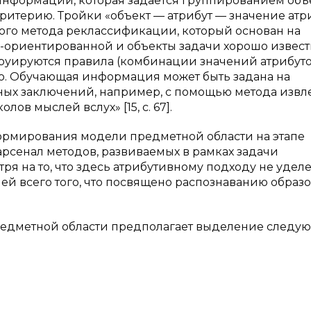
нформации, которая задается группированием объе
ритерию. Тройки «объект — атрибут — значение атр
ого метода реклассификации, который основан на
о-ориентированной и объекты задачи хорошо извес
струируются правила (комбинации значений атрибуто
го. Обучающая информация может быть задана на
ных заключений, например, с помощью метода извл
ов мыслей вслух» [15, с. 67].
рмирования модели предметной области на этапе
рсенал методов, развиваемых в рамках задачи
ря на то, что здесь атрибутивному подходу не удел
лей всего того, что посвящено распознаванию образо
редметной области предполагает выделение следу