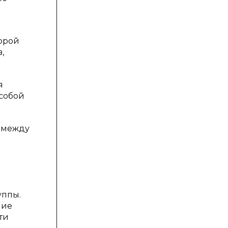
торой
,
я
 собой
и между
уппы.
ние
ти