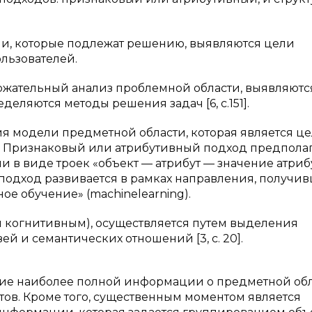
и, которые подлежат решению, выявляются цели
льзователей.
ржательный анализ проблемной области, выявляютс
еляются методы решения задач [6, с.151].
ия модели предметной области, которая является ц
и. Признаковый или атрибутивный подход предпола
в виде троек «объект — атрибут — значение атрибу
подход развивается в рамках направления, получи
 обучение» (machinelearning).
и когнитивным), осуществляется путем выделения
й и семантических отношений [3, с. 20].
чие наиболее полной информации о предметной обл
бутов. Кроме того, существенным моментом является