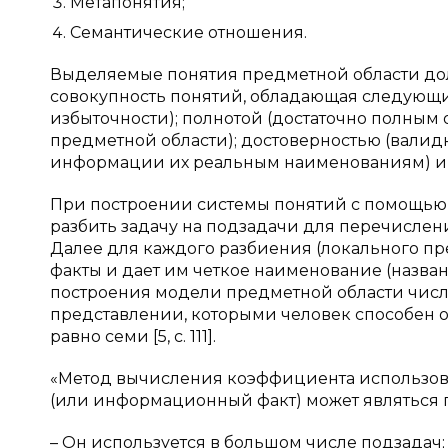
Метапонятия;
Семантические отношения.
Выделяемые понятия предметной области дол
совокупность понятий, обладающая следующи
избыточности); полнотой (достаточно полным 
предметной области); достоверностью (вали
информации их реальным наименованиям) и не
При построении системы понятий с помощью 
разбить задачу на подзадачи для перечислен
Далее для каждого разбиения (локального п
факты и дает им четкое наименование (назван
построения модели предметной области чис
представлении, которыми человек способен
равно семи [5, с. 111].
«Метод вычисления коэффициента использова
(или информационный факт) может являться п
– Он используется в большом числе подзадач;