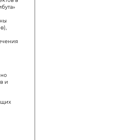
ктов в
ибута»
тны
в),
ечения
ено
в и
ющих