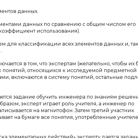
ментов данных.
ементами данных по сравнению с общим числом его
ь коэффициент использования).
ем для классификации всех элементов данных и, та
.
ается в том, что экспертам (желательно, чтобы их 
ок понятий, относящихся к исследуемой предметной
ами, включаются в систему понятий, остальные подл
 дается задание обучить инженера по знаниям реше
бразом, эксперт играет роль учителя, а инженер по
аписывается на магнитофон. Затем третий участник
ает на бумаге все понятия, употребленные учител
ка элементарных действий» эксперту дается задан