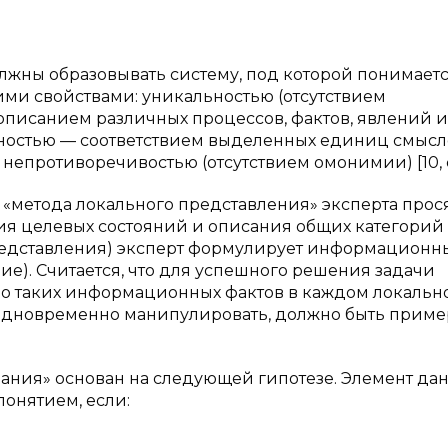
жны образовывать систему, под которой понимает
ми свойствами: уникальностью (отсутствием
описанием различных процессов, фактов, явлений и т
дностью — соответствием выделенных единиц смыс
противоречивостью (отсутствием омонимии) [10, с.
«метода локального представления» эксперта прос
ия целевых состояний и описания общих категорий 
редставления) эксперт формулирует информационн
ие). Считается, что для успешного решения задачи
ло таких информационных фактов в каждом локальн
 одновременно манипулировать, должно быть прим
ния» основан на следующей гипотезе. Элемент да
онятием, если: