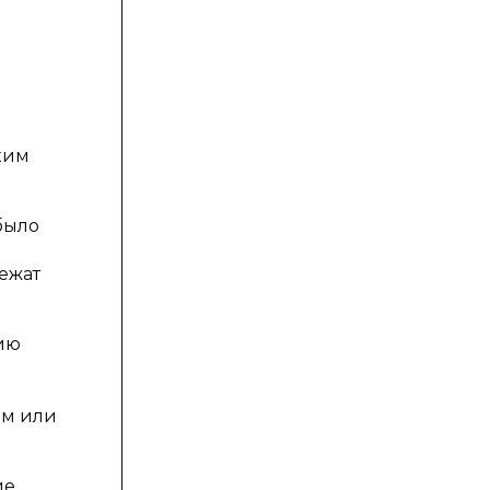
ким
было
ежат
нию
ем или
ие