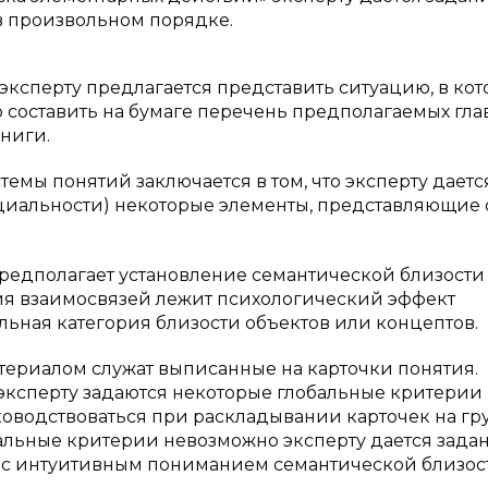
в произвольном порядке.
эксперту предлагается представить ситуацию, в ко
 составить на бумаге перечень предполагаемых глав
книги.
емы понятий заключается в том, что эксперту даетс
ециальности) некоторые элементы, представляющие
предполагает установление семантической близост
ия взаимосвязей лежит психологический эффект
льная категория близости объектов или концептов.
териалом служат выписанные на карточки понятия.
эксперту задаются некоторые глобальные критерии
оводствоваться при раскладывании карточек на гр
бальные критерии невозможно эксперту дается зада
ии с интуитивным пониманием семантической близос