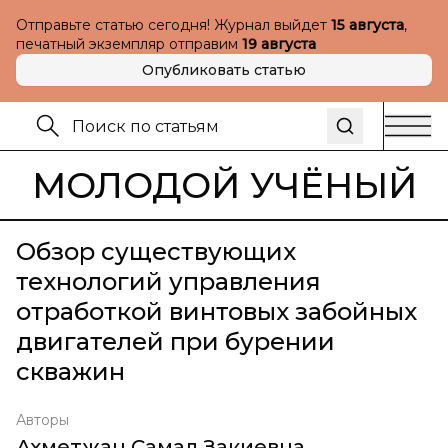
Отправьте статью сегодня! Журнал выйдет
15 августа
,
печатный экземпляр отправим
19 августа
Опубликовать статью
МОЛОДОЙ УЧЁНЫЙ
Обзор существующих
технологий управления
отработкой винтовых забойных
двигателей при бурении
скважин
Авторы
Ахметжан Самал Закиевна
,