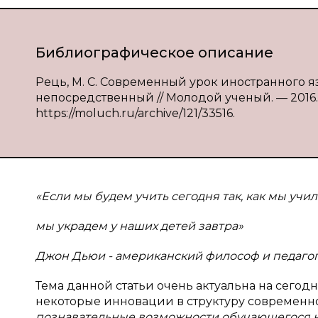
Библиографическое описание
Рець, М. С. Современный урок иностранного язы
непосредственный // Молодой ученый. — 2016. — №
https://moluch.ru/archive/121/33516.
«Если мы будем учить сегодня так, как мы учил
мы украдем у наших детей завтра»
Джон Дьюи - американский философ и педаго
Тема данной статьи очень актуальна на сего
некоторые инновации в структуру современно
познавательные возможности обучающегося н