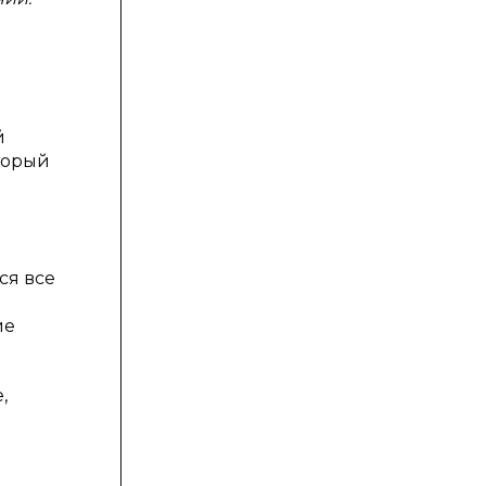
й
торый
ся все
ие
,