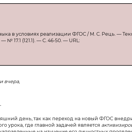
ка в условиях реализации ФГОС / М. С. Рець. — Текс
 17.1 (121.1). — С. 46-50. — URL:
и вчера,
г
дняшний день, так как переход на новый ФГОС внедр
го урока, где главной задачей является
активизиро
аправленные на изучение его личностных проявле