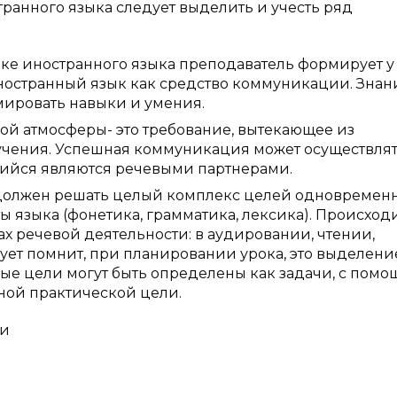
анного языка следует выделить и учесть ряд
оке иностранного языка преподаватель формирует у
ностранный язык как средство коммуникации. Знан
мировать навыки и умения.
ой атмосферы- это требование, вытекающее из
учения. Успешная коммуникация может осуществля
ющийся являются речевыми партнерами.
 должен решать целый комплекс целей одновременн
ы языка (фонетика, грамматика, лексика). Происход
х речевой деятельности: в аудировании, чтении,
ует помнит, при планировании урока, это выделени
ые цели могут быть определены как задачи, с пом
ной практической цели.
ми