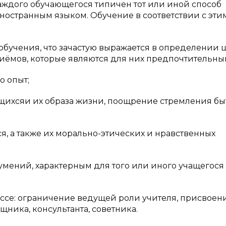
каждого обучающегося типичен тот или иной способ
остранным языком. Обучение в соответствии с эти
обучения, что зачастую выражается в определении 
иёмов, которые являются для них предпочтительны
о опыт;
щихсяи их образа жизни, поощрение стремления бы
я, а также их морально-этических и нравственных
мений, характерным для того или иного учащегося
ссе: ограничение ведущей роли учителя, присвоен
ника, консультанта, советника.