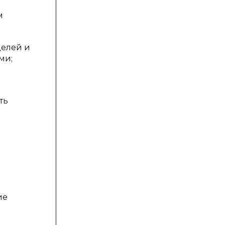
м
целей и
ми;
ть
ие