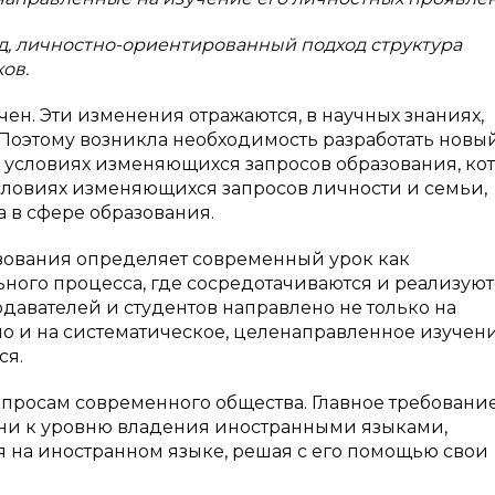
д, личностно-ориентированный подход структура
ов.
н. Эти изменения отражаются, в научных знаниях,
а. Поэтому возникла необходимость разработать новы
в условиях изменяющихся запросов образования, ко
словиях изменяющихся запросов личности и семьи,
 в сфере образования.
ования определяет современный урок как
ого процесса, где сосредотачиваются и реализуют
авателей и студентов направлено не только на
о и на систематическое, целенаправленное изучен
ся.
просам современного общества. Главное требование
и к уровню владения иностранными языками,
ся на иностранном языке, решая с его помощью свои