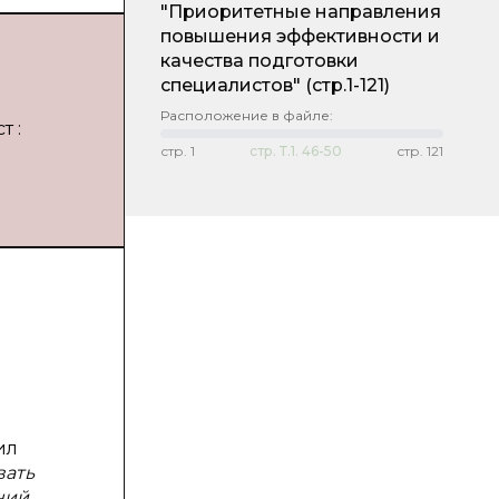
"Приоритетные направления
повышения эффективности и
качества подготовки
специалистов"
(стр.1-121)
Расположение в файле:
т :
стр.
1
стр.
Т.1. 46-50
стр.
121
ил
вать
ний.