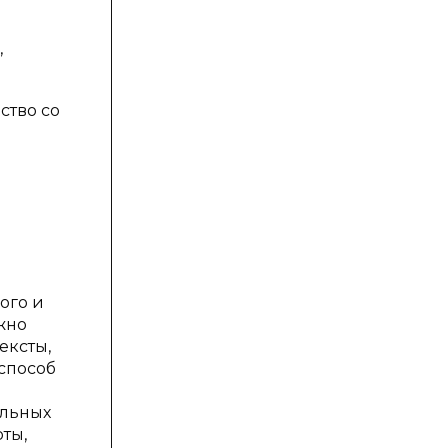
,
ство со
ого и
жно
ексты,
 способ
альных
ты,