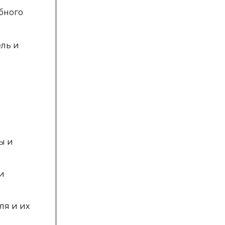
бного
ель и
ы и
и
ля и их