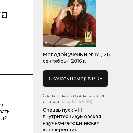
ка
Молодой учёный №17 (121)
сентябрь-1 2016 г.
Скачать номер в PDF
Скачать часть журнала с этой
статьей
(стр.
Т.1. 46-50
)
:
ил
Спецвыпуск VIII
вать
внутритехникумовская
ний.
научно-методическая
конференция