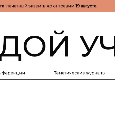
ста
, печатный экземпляр отправим
19 августа
ДОЙ У
нференции
Тематические журналы