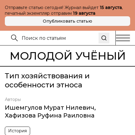
Отправьте статью сегодня! Журнал выйдет
15 августа
,
печатный экземпляр отправим
19 августа
Опубликовать статью
МОЛОДОЙ УЧЁНЫЙ
Тип хозяйствования и
особенности этноса
Авторы
Ишемгулов Мурат Нилевич
,
Хафизова Руфина Раиловна
История