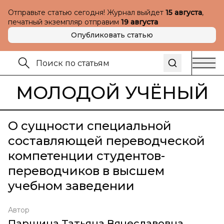
Отправьте статью сегодня! Журнал выйдет
15 августа
,
печатный экземпляр отправим
19 августа
Опубликовать статью
МОЛОДОЙ УЧЁНЫЙ
О сущности специальной
составляющей переводческой
компетенции студентов-
переводчиков в высшем
учебном заведении
Автор
Паршина Татьяна Вячеславовна