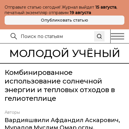
Отправьте статью сегодня! Журнал выйдет
15 августа
,
печатный экземпляр отправим
19 августа
Опубликовать статью
МОЛОДОЙ УЧЁНЫЙ
Комбинированное
использование солнечной
энергии и тепловых отходов в
гелиотеплице
Авторы
Вардияшвили Афдандил Аскарович
,
Мурадов Муслим Омар оглы
,