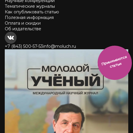
Научные конференции
Тематические журналы
Как опубликовать статью
Полезная информация
Оплата и скидки
Об издательстве
+7 (843) 500-57-53
info@moluch.ru
и
н
и
м
а
ют
с
я
ст
ать
П
р
и