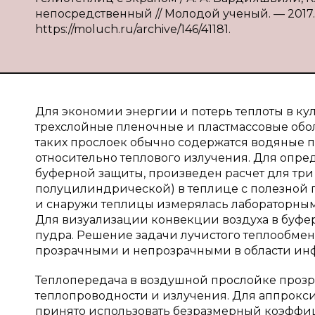
непосредственный // Молодой ученый. — 2017. — 
https://moluch.ru/archive/146/41181.
Для экономии энергии и потерь теплоты в к
трехслойные пленочные и пластмассовые обо
таких прослоек обычно содержатся водяные п
относительно теплового излучения. Для опр
буферной защиты, произведен расчет для три
полуцилиндрической) в теплице с полезной
и снаружи теплицы измерялась лабораторны
Для визуализации конвекции воздуха в буф
пудра. Решение задачи лучистого теплообмен
прозрачными и непрозрачными в области инфр
Теплопередача в воздушной прослойке прозра
теплопроводности и излучения. Для аппрокс
принято использовать безразмерный коэффиц