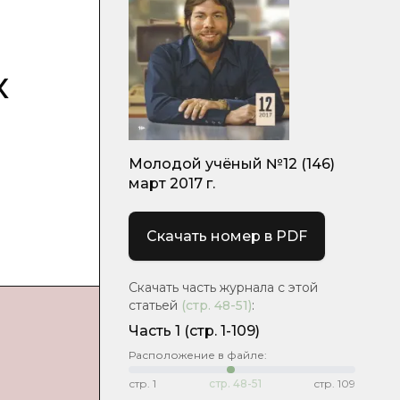
х
Молодой учёный №12 (146)
март 2017 г.
Скачать номер в PDF
Скачать часть журнала с этой
статьей
(стр.
48-51
)
:
Часть 1
(стр. 1-109)
Расположение в файле:
стр.
1
стр.
48-51
стр.
109
: