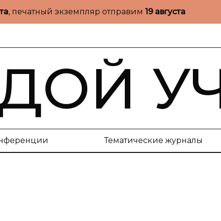
ста
, печатный экземпляр отправим
19 августа
ДОЙ У
нференции
Тематические журналы