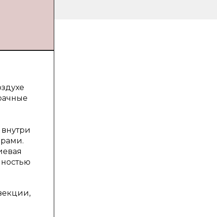
оздухе
зрачные
е внутри
арами.
иевая
лностью
векции,