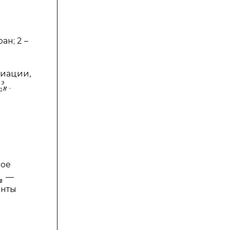
ан; 2 –
диации,
.
ное
—
нты