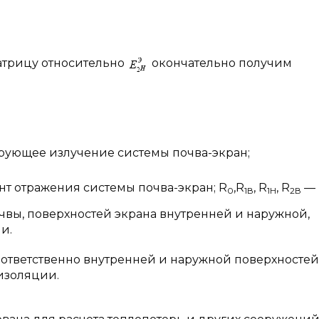
атрицу относительно
окончательно получим
ирующее излучение системы почва-экран;
 отражения системы почва-экран; R
,R
, R
, R
—
0
1
В
1
H
2
В
чвы, поверхностей экрана внутренней и наружной,
и.
оответственно внутренней и наружной поверхностей
изоляции.