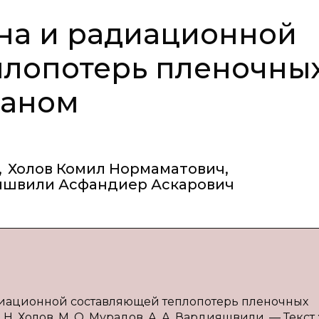
на и радиационной
плопотерь пленочны
раном
,
Холов Комил Нормаматович
,
яшвили Асфандиер Аскарович
адиационной составляющей теплопотерь пленочных
Н. Холов, М. О. Мурадов, А. А. Вардияшвили. — Текст 