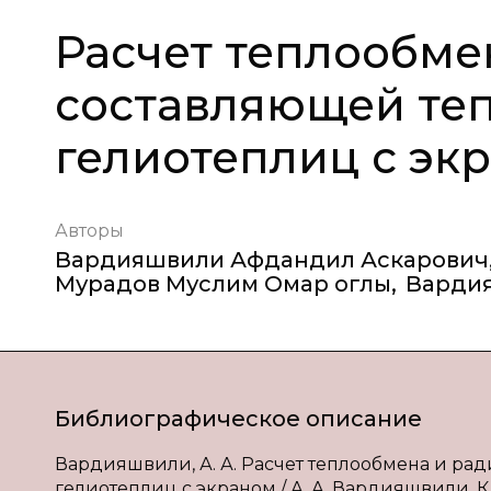
Расчет теплообме
составляющей те
гелиотеплиц с эк
Авторы
Вардияшвили Афдандил Аскарович
Мурадов Муслим Омар оглы
,
Варди
Библиографическое описание
Вардияшвили, А. А. Расчет теплообмена и р
гелиотеплиц с экраном / А. А. Вардияшвили, К. 