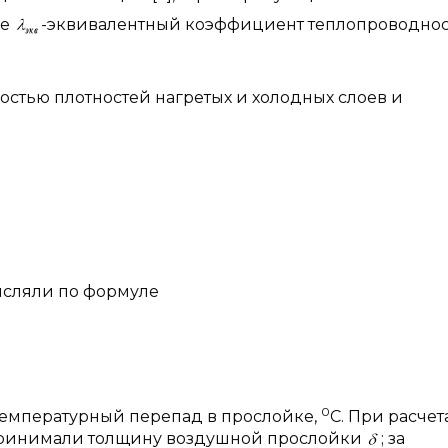
де
-эквивалентный коэффициент теплопроводнос
остью плотностей нагретых и холодных слоев и
числяли по формуле
0
температурный перепад в прослойке,
С. При расчет
 принимали толщину воздушной прослойки
; за