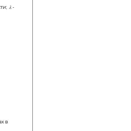
ти;
-
ах в