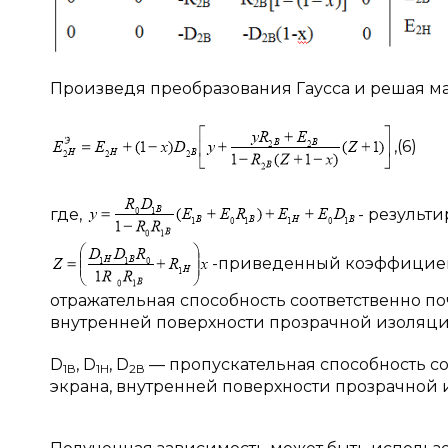
Произведя преобразования Гаусса и решая м
,(6)
где,
- результ
-приведенный коэффициент
отражательная способность соответственно по
внутренней поверхности прозрачной изоляци
D
, D
, D
— пропускательная способность с
1
В
1
H
2
В
экрана, внутренней поверхности прозрачной 