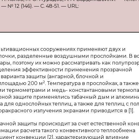
№ 12 (146). — С. 48-51. — URL:
ультивационных сооружениях применяют двух и
лочки, разделенные воздушными прослойками. В в
ары, поэтому их можно рассматривать как полупро
еделения эффективности применения прозрачной
 варианта защиты (ангарной, блочной и
2
 площадью 200 м
. Температура в прослойках, а такж
ми термометрами и медь- константановыми термоп
ерной защите применялись табачный дым и алюмин
а для однослойных теплиц, а также для теплиц с по
акрасного излучения экранами приводится в [1].
чной защиты происходит за счет естественной кон
имации расчета такого конвективного теплообмена
иент конвекции [2], характеризующий влияние