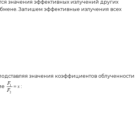
тся значения эффективных излучений других
ообмене. Запишем эффективные излучения всех
 подставляя значения коэффициентов облученности
ние
: