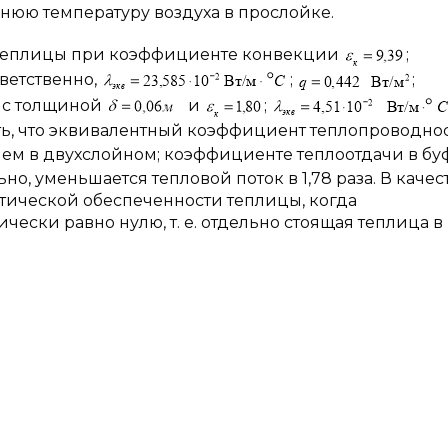
юю температуру воздуха в прослойке.
е теплицы при коэффициенте конвекции
;
ветственно,
;
;
е с толщиной
и
;
ить, что эквивалентный коэффициент теплопроводно
чем в двухслойном; коэффициенте теплоотдачи в б
но, уменьшается тепловой поток в 1,78 раза. В качес
ической обеспеченности теплицы, когда
чески равно нулю, т. е. отдельно стоящая теплица в