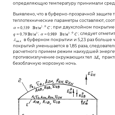
определяющую температуру принимали средн
Выявлено, что в буферно-прозрачной защит
теплотехнические параметры составляют, соот
; при двухслойном покрыти
;
; следует отмет
в буферном покрытии и 5,23 раз больше 
покрытий уменьшается в 1,85 раза, следователь
расчетного примем режим наихудшей энергет
противоизлучение окружающих тел
практи
безоблачную морозную ночь.