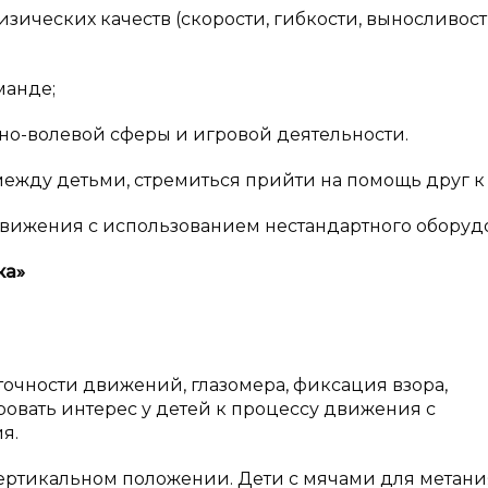
зических качеств (скорости, гибкости, выносливост
манде;
о-волевой сферы и игровой деятельности.
жду детьми, стремиться прийти на помощь друг к 
движения с использованием нестандартного оборуд
ка»
точности движений, глазомера, фиксация взора,
овать интерес у детей к процессу движения с
я.
ертикальном положении. Дети с мячами для метани