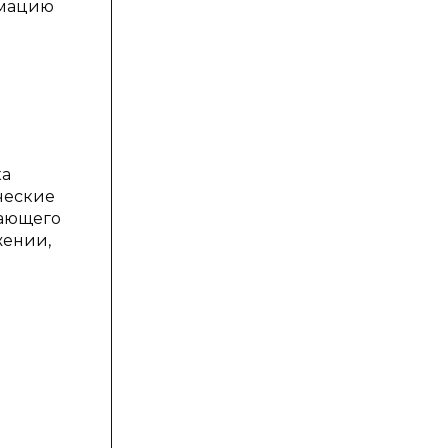
рмацию
ка
ческие
вающего
жении,