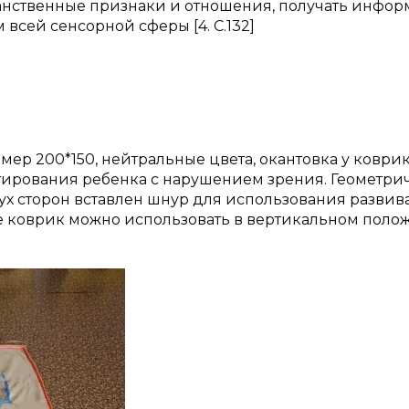
анственные признаки и отношения, получать инфо
всей сенсорной сферы [4. С.132]
ер 200*150, нейтральные цвета, окантовка у коври
нтирования ребенка с нарушением зрения. Геометри
вух сторон вставлен шнур для использования разви
е коврик можно использовать в вертикальном поло