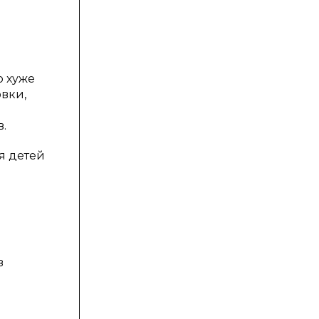
о хуже
вки,
.
я детей
в