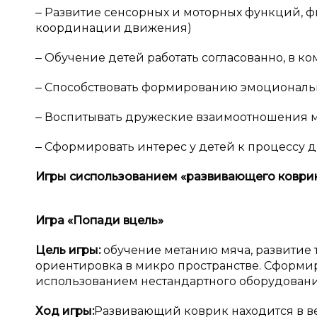
‒ Развитие сенсорных и моторных функций, фи
координации движения)
‒ Обучение детей работать согласованно, в ко
‒ Способствовать формированию эмоциональн
‒ Воспитывать дружеские взаимоотношения ме
‒ Сформировать интерес у детей к процессу 
Игры с
использованием «развивающего коври
Игра «Попади в
цель»
Цель игры:
обучение метанию мяча, развитие 
ориентировка в микро пространстве. Сформир
использованием нестандартного оборудовани
Ход игры:
Развивающий коврик находится в в