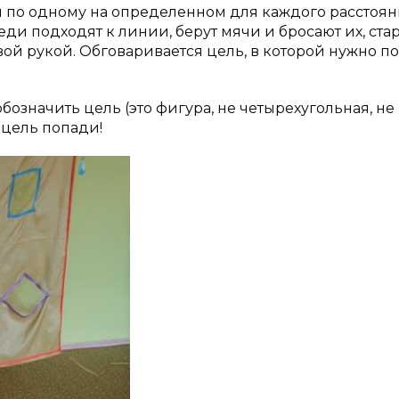
по одному на определенном для каждого расстоян
еди подходят к линии, берут мячи и бросают их, ста
вой рукой. Обговаривается цель, в которой нужно п
значить цель (это фигура, не четырехугольная, не
в цель попади!