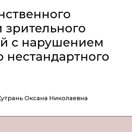
нственного
 зрительного
ей с нарушением
 нестандартного
Кутрань Оксана Николаевна