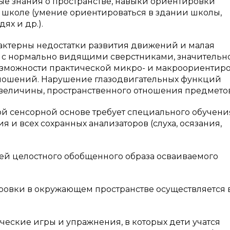
ные знания о пространстве, навыки ориентировки
 школе (умение ориентироваться в здании школы,
ях и др.).
актерны недостатки развития движений и малая
ию с нормально видящими сверстниками, значительн
озможности практической микро- и макроориентиро
тношений. Нарушение глазодвигательных функций
величины, пространственного отношения предметов
й сенсорной основе требует специального обучени
и всех сохранных анализаторов (слуха, осязания,
тей целостного обобщенного образа осваиваемого
овки в окружающем пространстве осуществляется 
еские игры и упражнения, в которых дети учатся