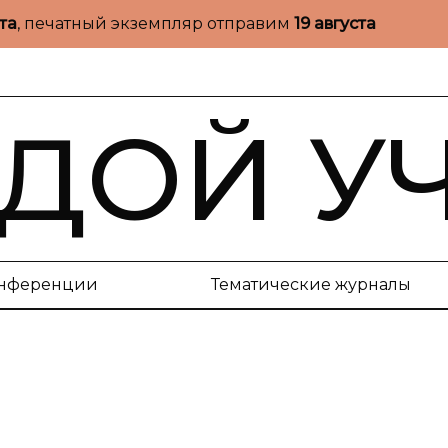
ста
, печатный экземпляр отправим
19 августа
ДОЙ У
нференции
Тематические журналы