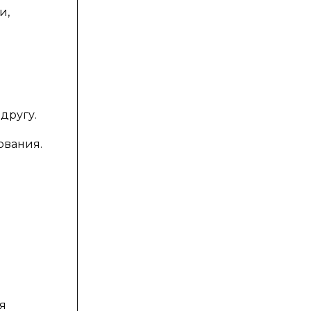
и,
другу.
ования.
я