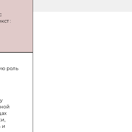
с
кст :
ую роль
у
ьной
цах
и,
 и