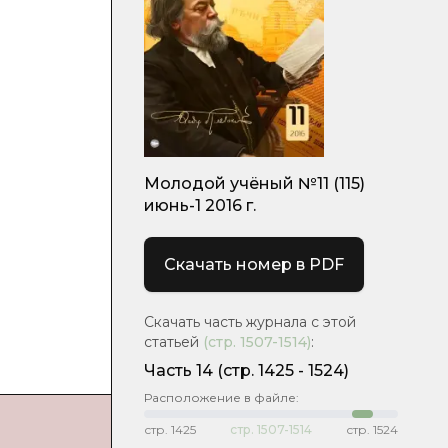
Молодой учёный №11 (115)
июнь-1 2016 г.
Скачать номер в PDF
Скачать часть журнала с этой
статьей
(стр.
1507-1514
)
:
Часть 14
(cтр. 1425 - 1524)
Расположение в файле:
стр.
1425
стр.
1507-1514
стр.
1524