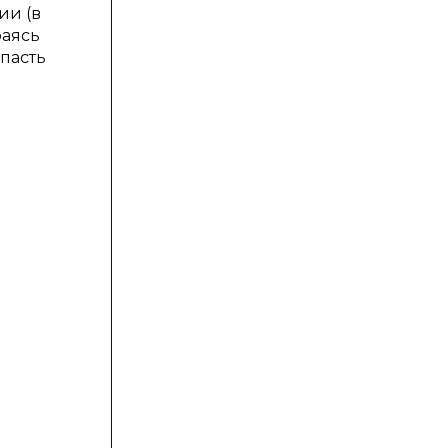
ии (в
раясь
опасть