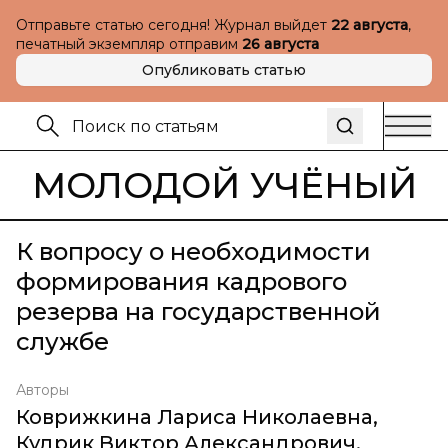
Отправьте статью сегодня! Журнал выйдет
22 августа
,
печатный экземпляр отправим
26 августа
Опубликовать статью
МОЛОДОЙ УЧЁНЫЙ
К вопросу о необходимости
формирования кадрового
резерва на государственной
службе
Авторы
Коврижкина Лариса Николаевна
,
Кудрик Виктор Александрович
,